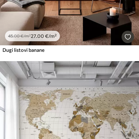
27
.00
€
/m²
45
.00
€
/m²
Dugi listovi banane