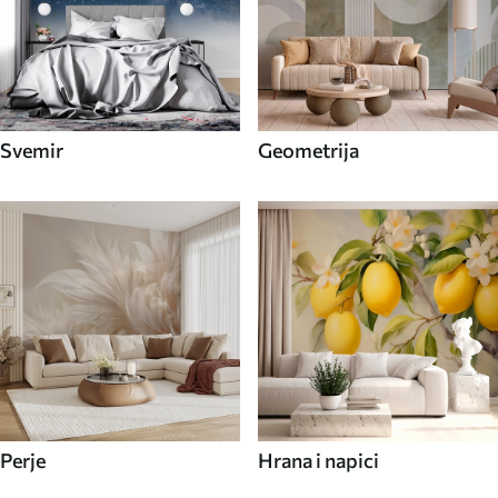
Svemir
Geometrija
Perje
Hrana i napici