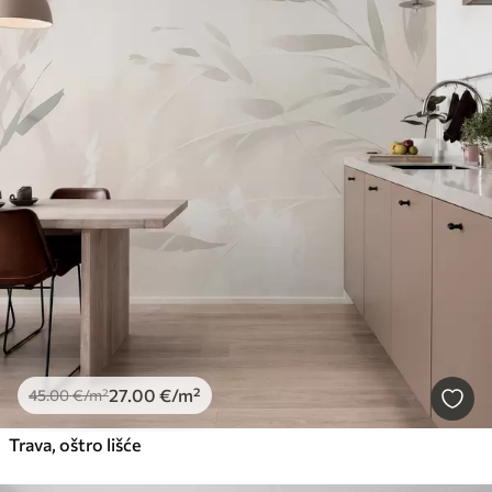
27
.00
€
/m²
45
.00
€
/m²
Trava, oštro lišće