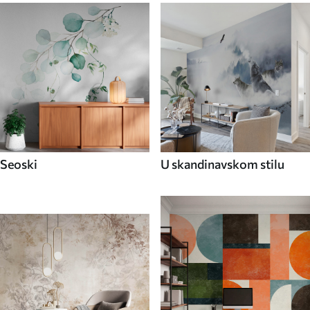
Seoski
U skandinavskom stilu