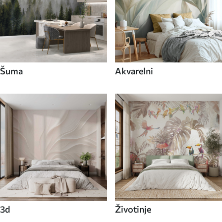
Šuma
Akvarelni
3d
Životinje