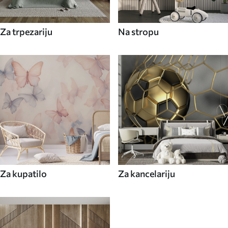
Za trpezariju
Na stropu
Za kupatilo
Za kancelariju