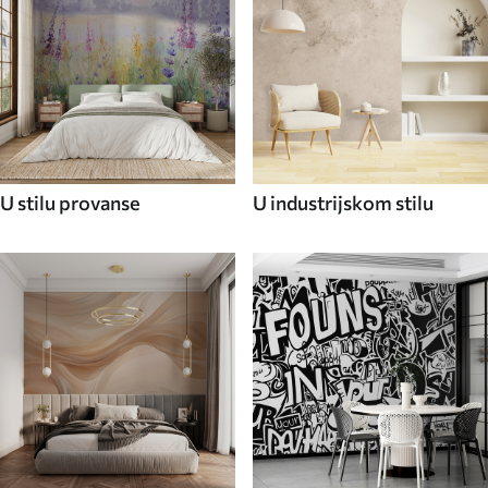
U stilu provanse
U industrijskom stilu