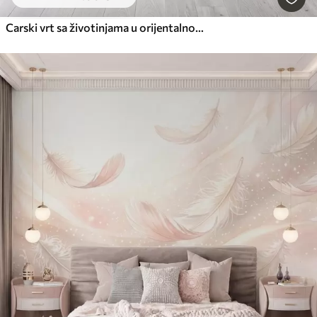
Carski vrt sa životinjama u orijentalnom stilu - majmunom, leopardom, tigrom, paunom i čapljom