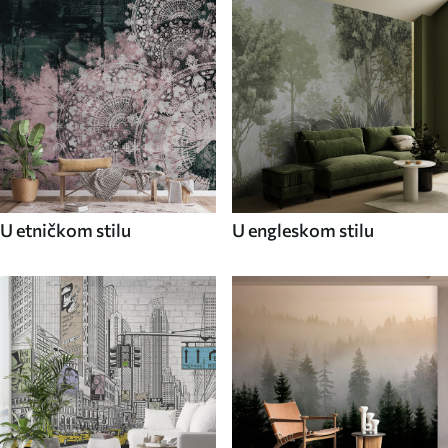
U etničkom stilu
U engleskom stilu