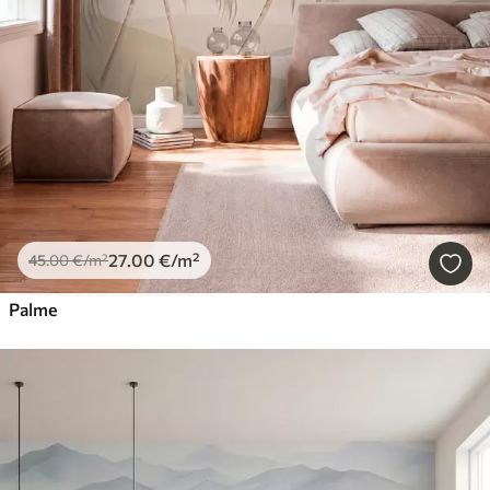
27
.00
€
/m²
45
.00
€
/m²
Palme