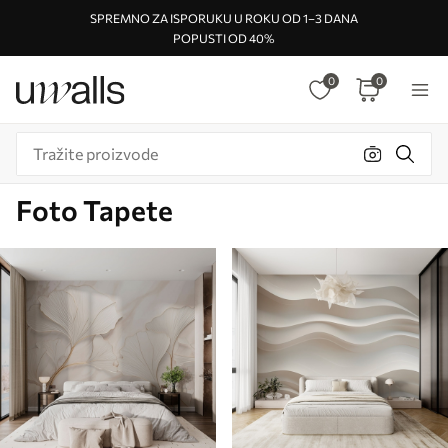
SPREMNO ZA ISPORUKU U ROKU OD 1–3 DANA
POPUSTI OD 40%
0
0
Foto Tapete