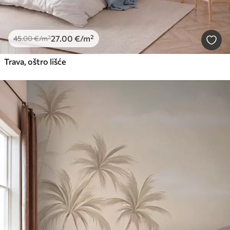
27
.00
€
/m²
45
.00
€
/m²
Trava, oštro lišće