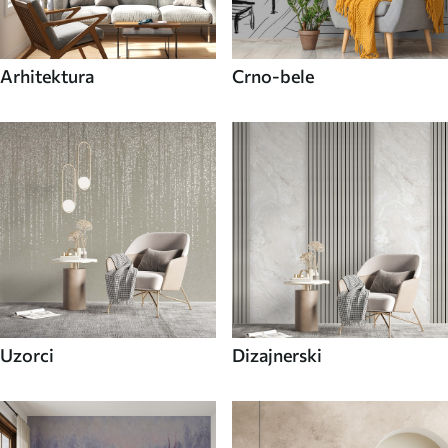
Arhitektura
Crno-bele
Uzorci
Dizajnerski