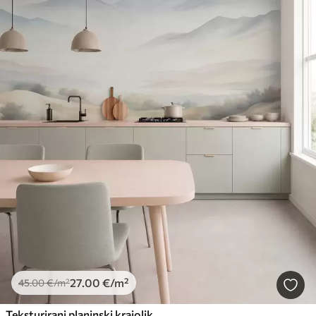
27
.00
€
/m²
45
.00
€
/m²
Teksturirani planinski krajolik