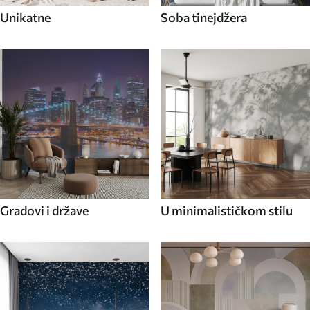
Unikatne
Soba tinejdžera
Gradovi i države
U minimalističkom stilu