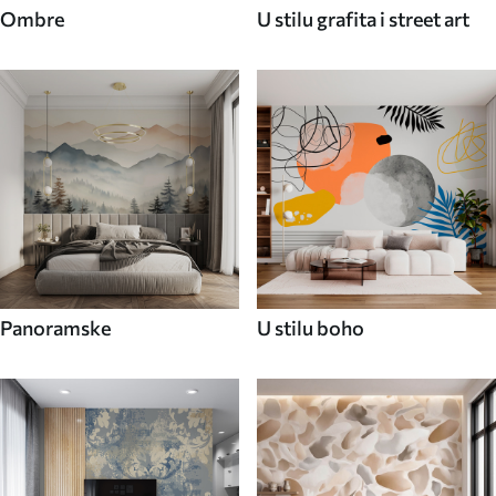
Ombre
U stilu grafita i street art
Panoramske
U stilu boho