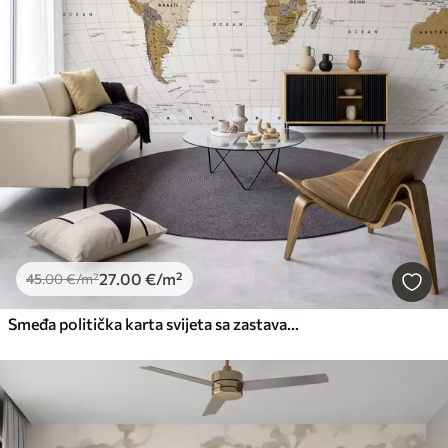
27
.00
€
/m²
45
.00
€
/m²
Smeđa politička karta svijeta sa zastavama na engleskom jeziku