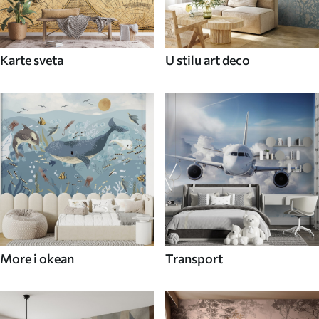
Karte sveta
U stilu art deco
More i okean
Transport