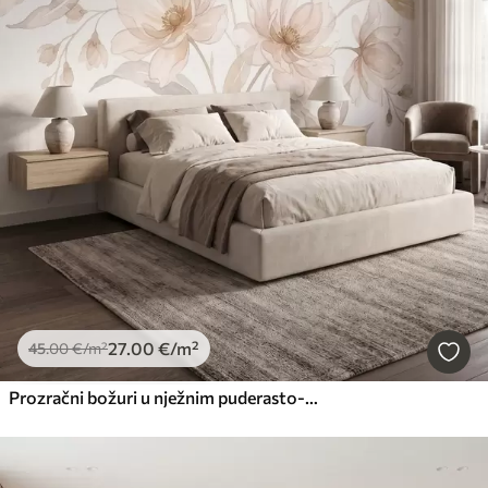
27
.00
€
/m²
45
.00
€
/m²
Prozračni božuri u nježnim puderasto-bež tonovima