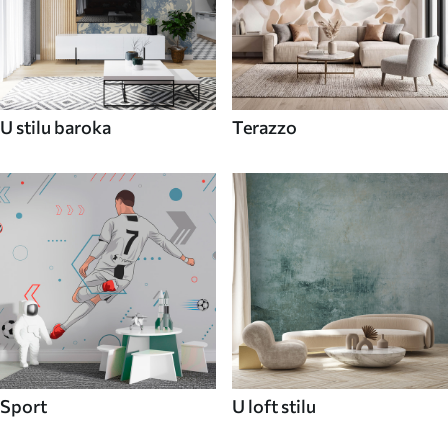
U stilu baroka
Terazzo
Sport
U loft stilu