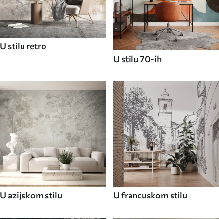
U stilu retro
U stilu 70-ih
U azijskom stilu
U francuskom stilu