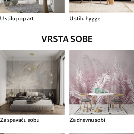
U stilu pop art
U stilu hygge
VRSTA SOBE
Za spavaću sobu
Za dnevnu sobi