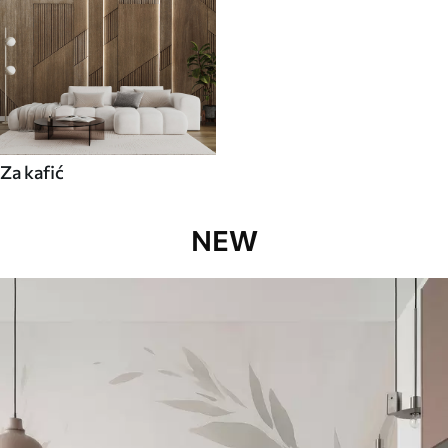
Za kafić
NEW