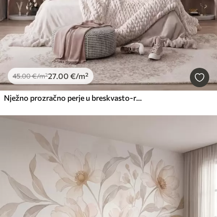
27
.00
€
/m²
45
.00
€
/m²
Nježno prozračno perje u breskvasto-ružičastoj izmaglici sa svjetlucavim efektom