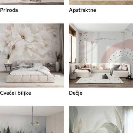
Priroda
Apstraktne
Cveće i biljke
Dečje