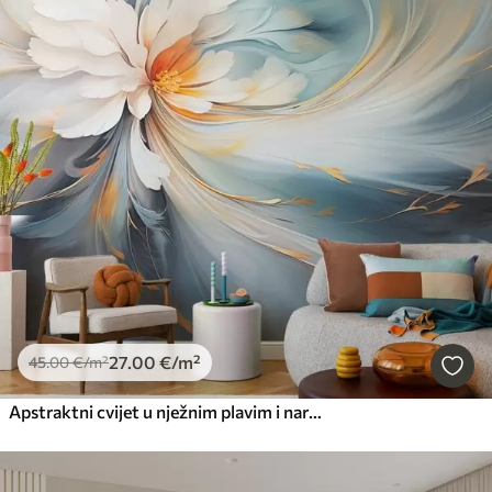
27
.00
€
/m²
45
.00
€
/m²
Apstraktni cvijet u nježnim plavim i narančastim tonovima