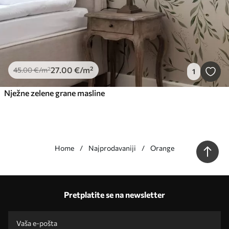
27
.00
€
/m²
45
.00
€
/m²
1
Nježne zelene grane masline
Home
Najprodavaniji
Orange
Naše prednosti
odgovori:
1
Pretplatite se na newsletter
Izrada prema individualnim dimenzijama
Sudjelujte u blagdanskim promocijama za 2025. i ostvarite popust
Besplatno profesionalno uređivanje fotografija
Promotivni kodovi s popustima za narudžbu!