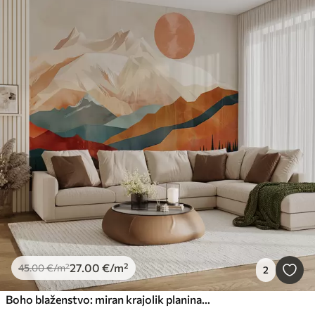
27
.00
€
/m²
45
.00
€
/m²
2
Boho blaženstvo: miran krajolik planina, drveća i sunca