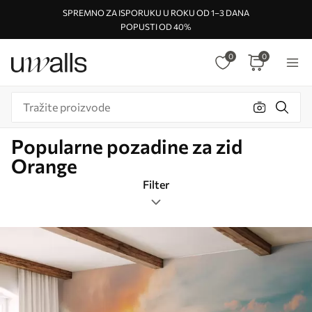
SPREMNO ZA ISPORUKU U ROKU OD 1–3 DANA
POPUSTI OD 40%
0
0
Popularne pozadine za zid
Orange
Filter
oznake
Format slike
Orange