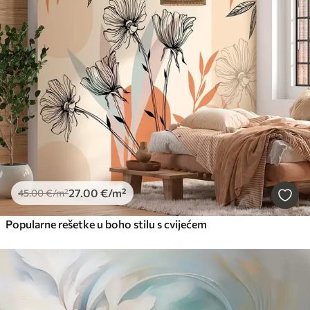
27
.00
€
/m²
45
.00
€
/m²
Popularne rešetke u boho stilu s cvijećem