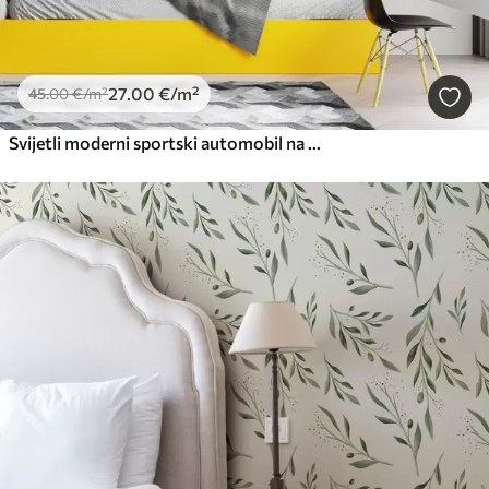
27
.00
€
/m²
45
.00
€
/m²
Svijetli moderni sportski automobil na pozadini palmi i nebodera u tehnici akvarela a la prima