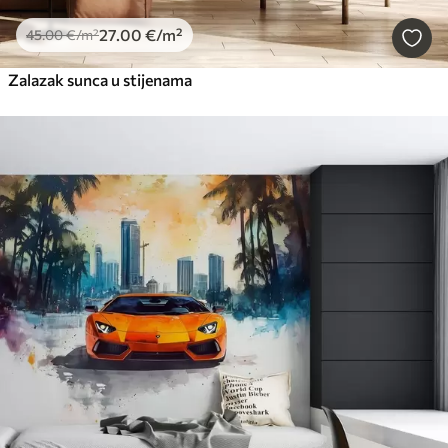
27
.00
€
/m²
45
.00
€
/m²
Zalazak sunca u stijenama