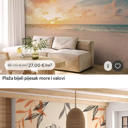
Pametan
Resetiraj sve
27
.00
€
/m²
45
.00
€
/m²
2
Plaža bijeli pijesak more i valovi