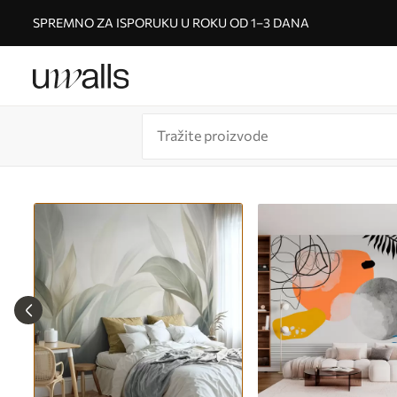
SPREMNO ZA ISPORUKU U ROKU OD 1–3 DANA