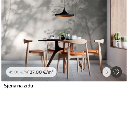
27
.00
€
/m²
45
.00
€
/m²
3
Sjena na zidu