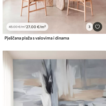
27
.00
€
/m²
45
.00
€
/m²
3
Pješčana plaža s valovima i dinama