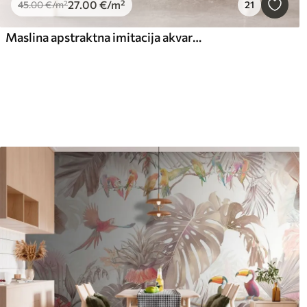
27
.00
€
/m²
45
.00
€
/m²
21
Maslina apstraktna imitacija akvarela