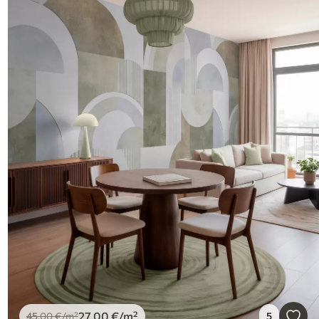
27
.00
€
/m²
45
.00
€
/m²
5