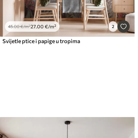
27
.00
€
/m²
45
.00
€
/m²
2
Svijetle ptice i papige u tropima