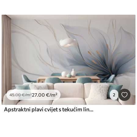
27
.00
€
/m²
45
.00
€
/m²
2
Apstraktni plavi cvijet s tekućim linijama u stilu fluidne umjetnosti