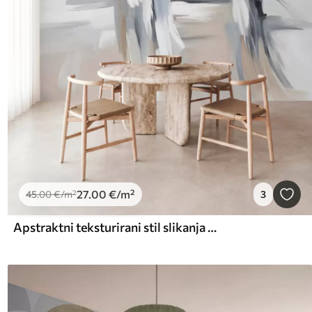
27
.00
€
/m²
45
.00
€
/m²
3
Apstraktni teksturirani stil slikanja s potezima kistom u nijansama bijele, sive i bež