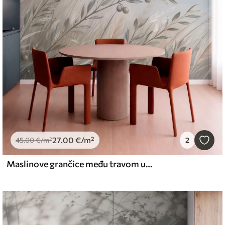
27
.00
€
/m²
45
.00
€
/m²
2
Maslinove grančice među travom uz jezero