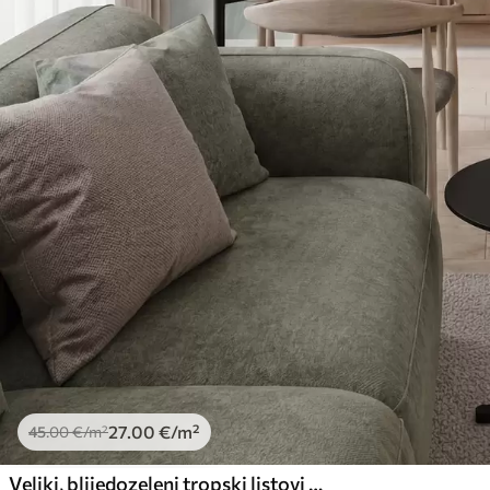
27
.00
€
/m²
45
.00
€
/m²
Veliki, blijedozeleni tropski listovi s mekim, pastelnim bojama, teksturirana umjetnost