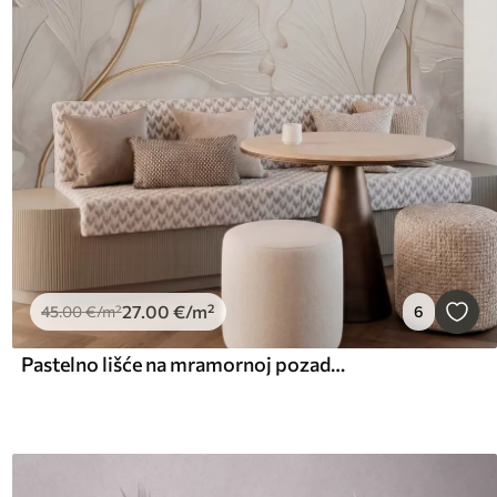
27
.00
€
/m²
45
.00
€
/m²
6
Pastelno lišće na mramornoj pozadini u bež tonovima