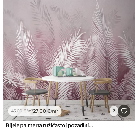
27
.00
€
/m²
45
.00
€
/m²
7
Bijele palme na ružičastoj pozadini. u ružičastim bojama