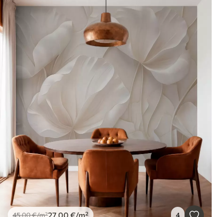
27
.00
€
/m²
45
.00
€
/m²
4