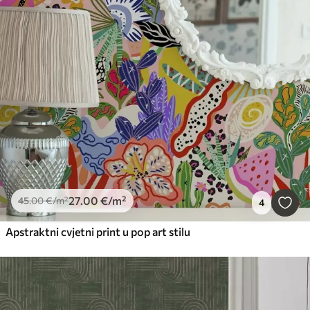
27
.00
€
/m²
45
.00
€
/m²
4
Apstraktni cvjetni print u pop art stilu