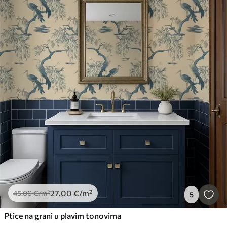
27
.00
€
/m²
45
.00
€
/m²
5
Ptice na grani u plavim tonovima