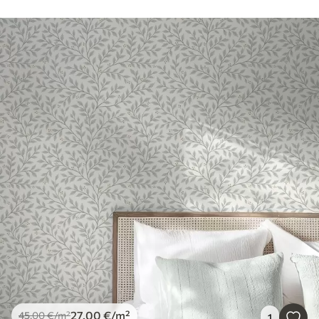
27
.00
€
/m²
45
.00
€
/m²
1