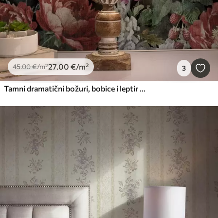
27
.00
€
/m²
45
.00
€
/m²
3
Tamni dramatični božuri, bobice i leptir na crnoj podlozi