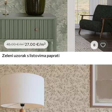
27
.00
€
/m²
45
.00
€
/m²
8
Zeleni uzorak s listovima paprati