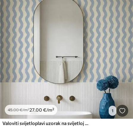
27
.00
€
/m²
45
.00
€
/m²
1
Valoviti svijetloplavi uzorak na svijetloj pozadini