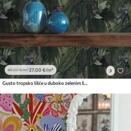
27
.00
€
/m²
45
.00
€
/m²
3
Gusto tropsko lišće u duboko zelenim šikarama