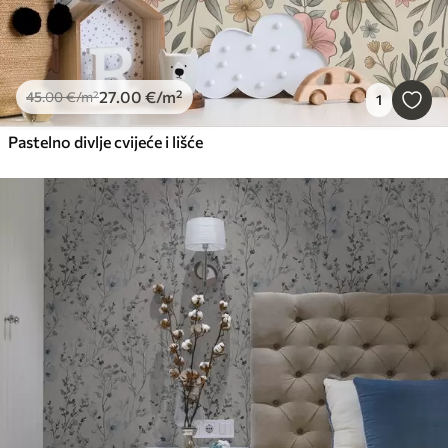
27
.00
€
/m²
45
.00
€
/m²
1
Pastelno divlje cvijeće i lišće