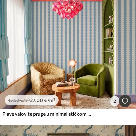
27
.00
€
/m²
45
.00
€
/m²
2
Plave valovite pruge u minimalističkom stilu