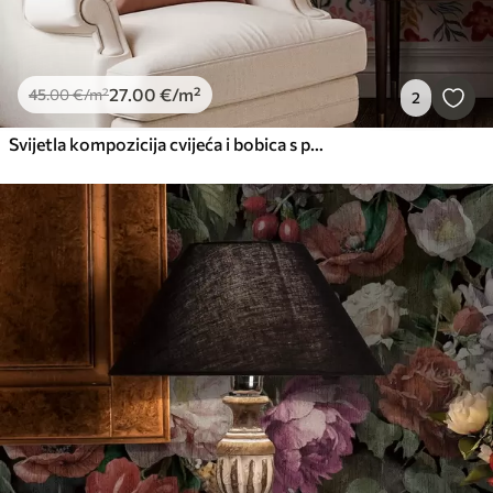
27
.00
€
/m²
45
.00
€
/m²
2
Svijetla kompozicija cvijeća i bobica s papigama