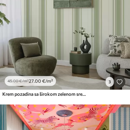
27
.00
€
/m²
45
.00
€
/m²
3
Krem pozadina sa širokom zelenom središnjom prugom