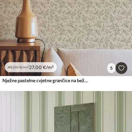
27
.00
€
/m²
45
.00
€
/m²
5
Nježne pastelne cvjetne grančice na bež pozadini