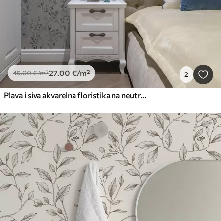
27
.00
€
/m²
45
.00
€
/m²
2
Plava i siva akvarelna floristika na neutralnoj pozadini