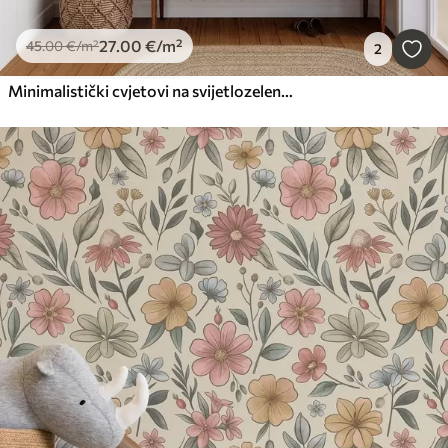
27
.00
€
/m²
45
.00
€
/m²
2
Minimalistički cvjetovi na svijetlozelenoj pozadini