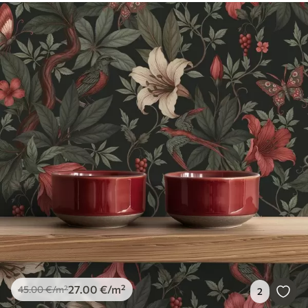
27
.00
€
/m²
45
.00
€
/m²
2