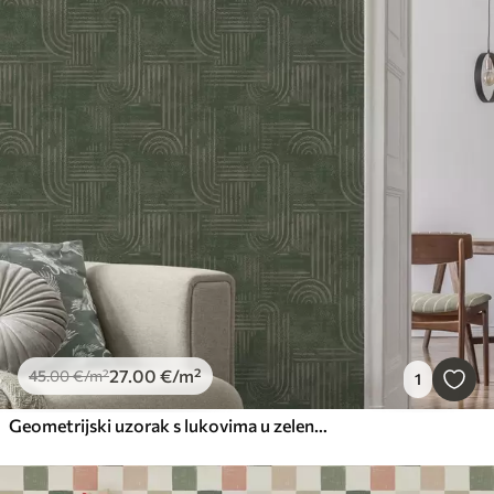
27
.00
€
/m²
45
.00
€
/m²
1
Geometrijski uzorak s lukovima u zelenoj paleti