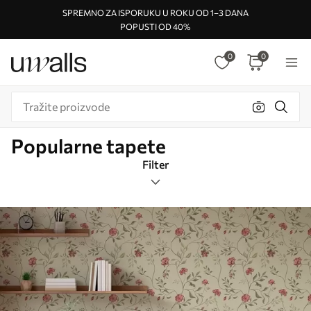
SPREMNO ZA ISPORUKU U ROKU OD 1–3 DANA
POPUSTI OD 40%
0
0
Popularne tapete
Filter
oznake
Boja
Najpopularnije
Resetiraj sve