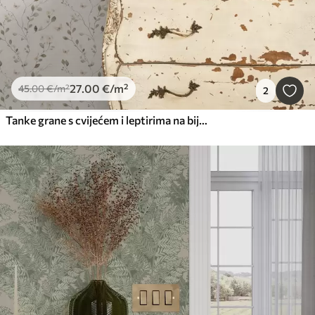
27
.00
€
/m²
45
.00
€
/m²
2
Tanke grane s cvijećem i leptirima na bijeloj pozadini