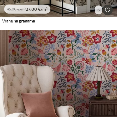
27
.00
€
/m²
45
.00
€
/m²
6
Vrane na granama