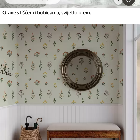
Grane s lišćem i bobicama, svijetlo kremaste boje i kadulje