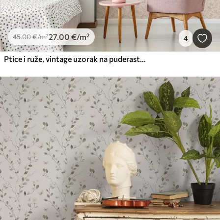
27
.00
€
/m²
45
.00
€
/m²
4
Ptice i ruže, vintage uzorak na puderasto ružičastoj boji