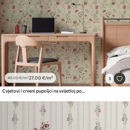
27
.00
€
/m²
45
.00
€
/m²
3
Cvjetovi i crveni pupoljci na svijetloj pozadini