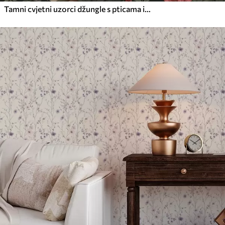
Tamni cvjetni uzorci džungle s pticama i leptirima