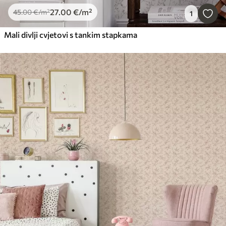
27
.00
€
/m²
45
.00
€
/m²
1
Mali divlji cvjetovi s tankim stapkama