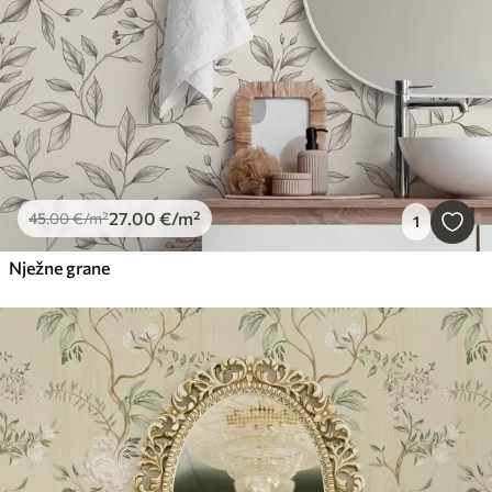
27
.00
€
/m²
45
.00
€
/m²
1
Nježne grane