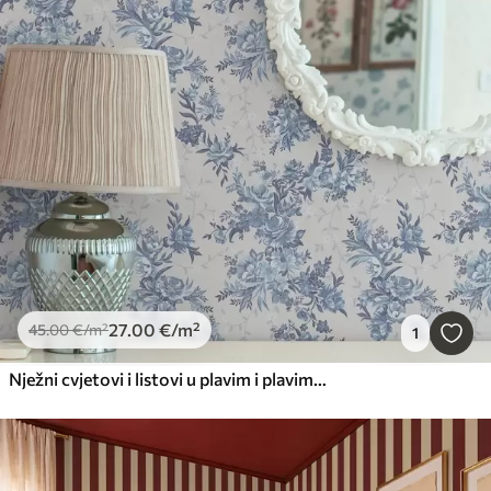
27
.00
€
/m²
45
.00
€
/m²
1
Nježni cvjetovi i listovi u plavim i plavim bojama na svijetloj pozadini