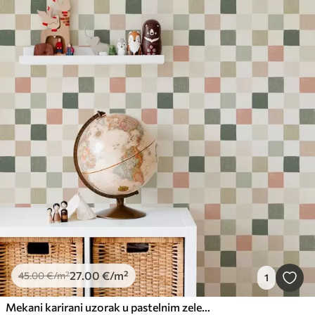
27
.00
€
/m²
45
.00
€
/m²
1
Mekani karirani uzorak u pastelnim zelenim, ružičastim i bež tonovima