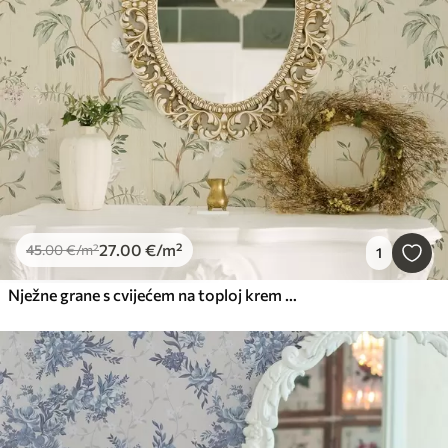
27
.00
€
/m²
45
.00
€
/m²
1
Nježne grane s cvijećem na toploj krem pozadini