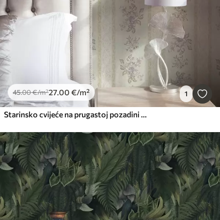
27
.00
€
/m²
45
.00
€
/m²
1
Starinsko cvijeće na prugastoj pozadini s ornamentom