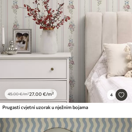
27
.00
€
/m²
45
.00
€
/m²
4
Prugasti cvjetni uzorak u nježnim bojama