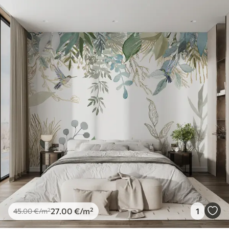
27
.00
€
/m²
1
45
.00
€
/m²