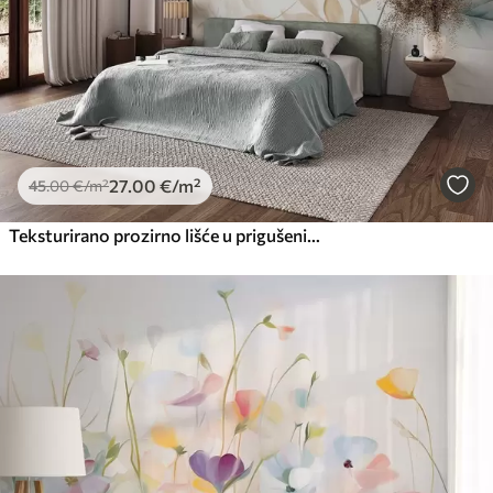
27
.00
€
/m²
45
.00
€
/m²
Teksturirano prozirno lišće u prigušenim tonovima bež i tirkizne boje, s nježnim stabljikama na mekoj, svijetloj pozadini