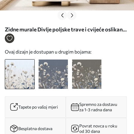
Zidne murale Divlje poljske trave i cvijeće oslikano
u slikovitom stilu na svijetloj pozadini br. w05563
Ovaj dizajn je dostupan u drugim bojama:
Spremno za dostavu
Tapete po vašoj mjeri
za 1-3 radna dana
Povrat novca u roku
Besplatna dostava
od 30 dana