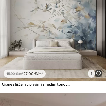
Premium
56
.67
34
.00
€
/m²
Premium vinil
66
.67
40
.00
€
/m²
Peel and Stick
81
.67
49
.00
€
/m²
27
.00
€
/m²
1
45
.00
€
/m²
Grane s lišćem u plavim i smeđim tonovima, svijetla pozadina, mekana i nježna, stil akvarela