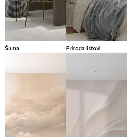
Šuma
Priroda listovi