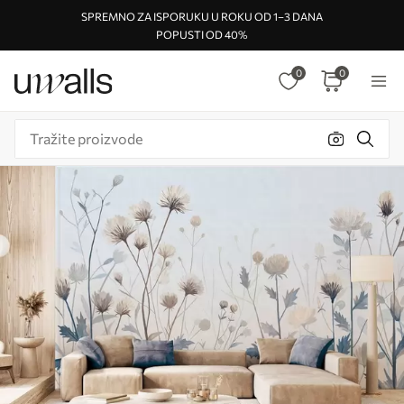
SPREMNO ZA ISPORUKU U ROKU OD 1–3 DANA
POPUSTI OD 40%
0
0