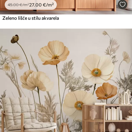
27
.00
€
/m²
45
.00
€
/m²
Zeleno lišće u stilu akvarela