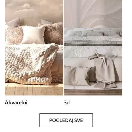
Akvarelni
3d
POGLEDAJ SVE