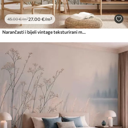
27
.00
€
/m²
45
.00
€
/m²
Narančasti i bijeli vintage teksturirani makovi s tankim stabljikama i listovima, svijetlo bež pozadina, akvarelni stil