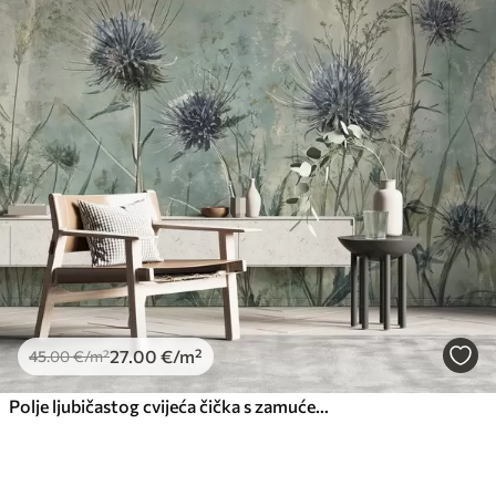
27
.00
€
/m²
45
.00
€
/m²
Polje ljubičastog cvijeća čička s zamućenim cvjetovima i lišćem u vintage teksturalnoj pozadini