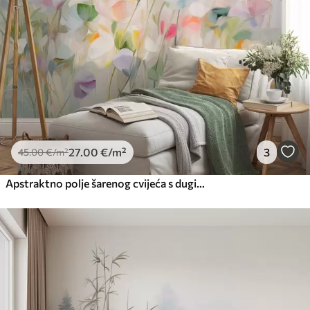
27
.00
€
/m²
3
45
.00
€
/m²
Apstraktno polje šarenog cvijeća s dugim stabljikama i zelenim lišćem, teksturirano, pastelno, svijetlo