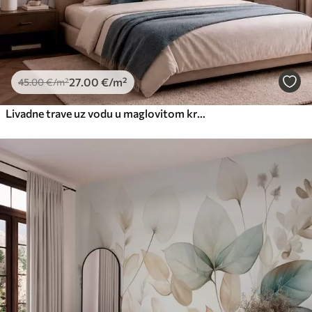
27
.00
€
/m²
45
.00
€
/m²
Livadne trave uz vodu u maglovitom krajoliku