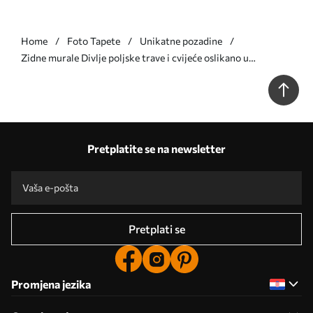
Home
Foto Tapete
Unikatne pozadine
Zidne murale Divlje poljske trave i cvijeće oslikano u
slikovitom stilu na svijetloj pozadini br. w05563
Pretplatite se na newsletter
Pretplati se
Promjena jezika