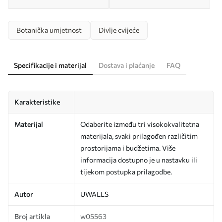
Botanička umjetnost
Divlje cvijeće
Specifikacije i materijal
Dostava i plaćanje
FAQ
Karakteristike
Materijal
Odaberite između tri visokokvalitetna
materijala, svaki prilagođen različitim
prostorijama i budžetima. Više
informacija dostupno je u nastavku ili
tijekom postupka prilagodbe.
Autor
UWALLS
Broj artikla
w05563