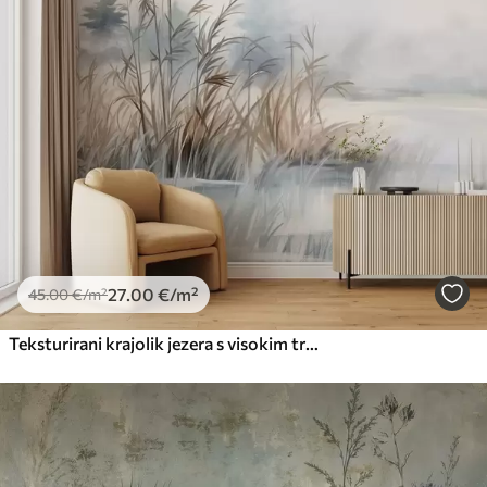
27
.00
€
/m²
45
.00
€
/m²
Teksturirani krajolik jezera s visokim travama u prvom planu, mekom plavom i smeđom bojom, mirnom vodom, drvećem u daljini