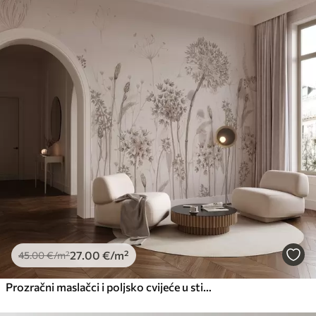
27
.00
€
/m²
45
.00
€
/m²
Prozračni maslačci i poljsko cvijeće u stilu akvarela