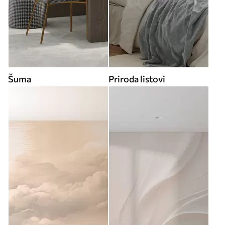
Šuma
Priroda listovi