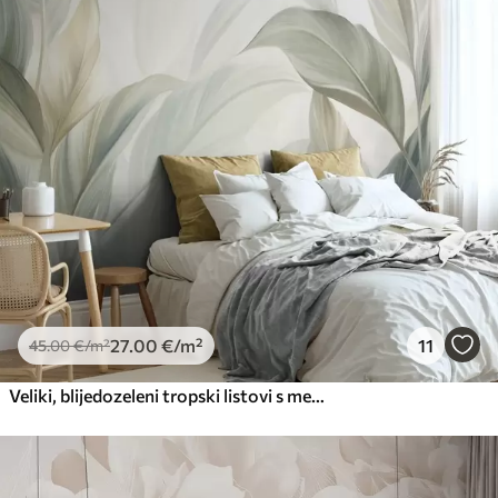
Premium
56
.67
34
.00
€
/m²
Premium vinil
66
.67
40
.00
€
/m²
Peel and Stick
81
.67
49
.00
€
/m²
27
.00
€
/m²
11
45
.00
€
/m²
Veliki, blijedozeleni tropski listovi s mekim, pastelnim bojama, teksturirana umjetnost