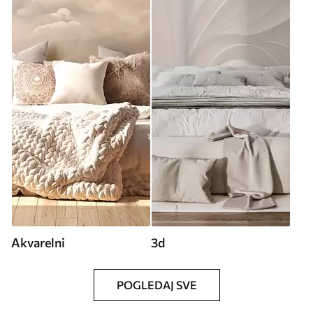
Akvarelni
3d
POGLEDAJ SVE