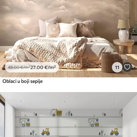
27
.00
€
/m²
11
45
.00
€
/m²
Oblaci u boji sepije