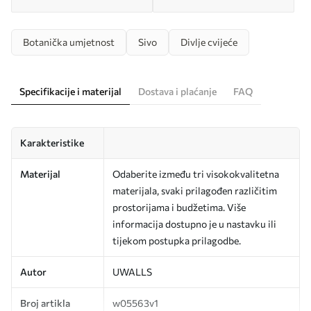
Botanička umjetnost
Sivo
Divlje cvijeće
Specifikacije i materijal
Dostava i plaćanje
FAQ
Karakteristike
Materijal
Odaberite između tri visokokvalitetna
materijala, svaki prilagođen različitim
prostorijama i budžetima. Više
informacija dostupno je u nastavku ili
tijekom postupka prilagodbe.
Autor
UWALLS
Broj artikla
w05563v1