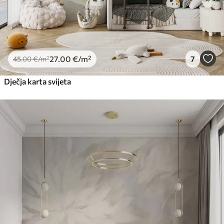
27
.00
€
/m²
7
45
.00
€
/m²
Dječja karta svijeta