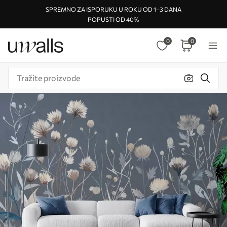
SPREMNO ZA ISPORUKU U ROKU OD 1–3 DANA
POPUSTI OD 40%
0
0