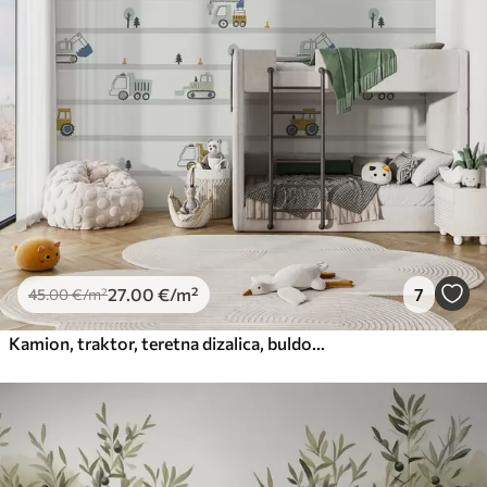
27
.00
€
/m²
7
45
.00
€
/m²
Kamion, traktor, teretna dizalica, buldožer, bager