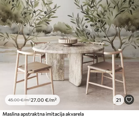
27
.00
€
/m²
21
45
.00
€
/m²
Maslina apstraktna imitacija akvarela