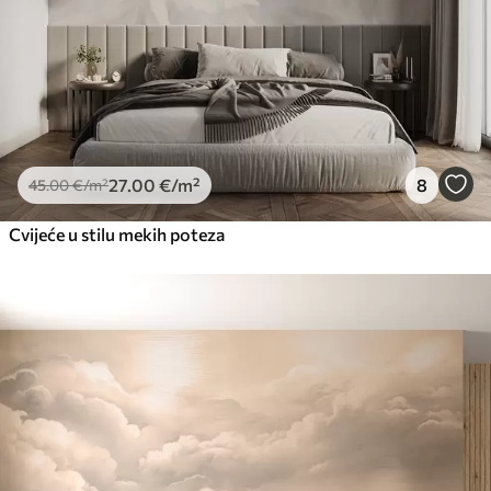
27
.00
€
/m²
8
45
.00
€
/m²
Cvijeće u stilu mekih poteza