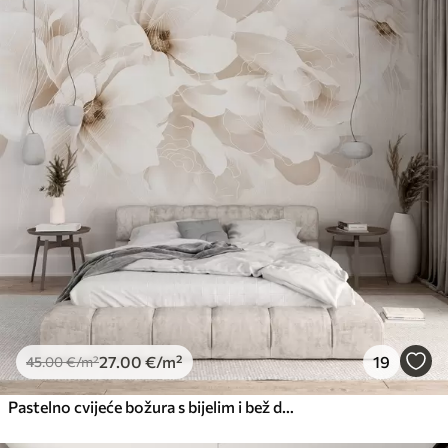
27
.00
€
/m²
19
45
.00
€
/m²
Pastelno cvijeće božura s bijelim i bež delikatnim laticama i bijelim linijama na svijetlo bež pozadini