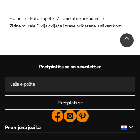
Home
Foto Tapete
Unikatne pozadine
Zidne murale Divlje cvijeće i trave prikazane u slikarskom
stilu na tamnoplavoj pozadini br. w05563v1
Pretplatite se na newsletter
Pretplati se
Promjena jezika