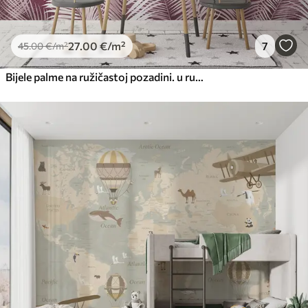
27
.00
€
/m²
7
45
.00
€
/m²
Bijele palme na ružičastoj pozadini. u ružičastim bojama