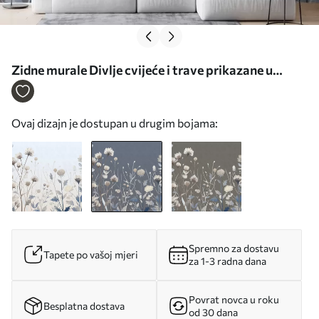
Zidne murale Divlje cvijeće i trave prikazane u
slikarskom stilu na tamnoplavoj pozadini br.
w05563v1
Ovaj dizajn je dostupan u drugim bojama:
Spremno za dostavu
Tapete po vašoj mjeri
za 1-3 radna dana
Povrat novca u roku
Besplatna dostava
od 30 dana