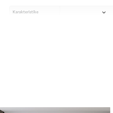
Karakteristike
Materijal
Odaberite između tri visokok
različitim prostorijama i bu
nastavku ili tijekom postup
Autor
UWALLS
Broj artikla
u93570
Proizvodnja
Slika se ispisuje u veličini k
širine do 50 cm.
Dodatno
Možete dodati premaz od laka 
Čišćenje
Tapete se mogu nježno čist
čistiti vodom.