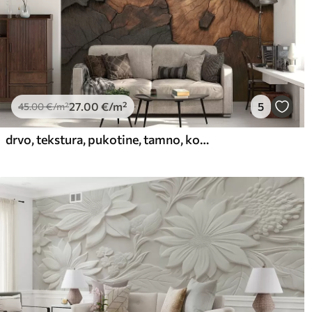
27
.00
€
/m²
5
45
.00
€
/m²
drvo, tekstura, pukotine, tamno, kora, površina