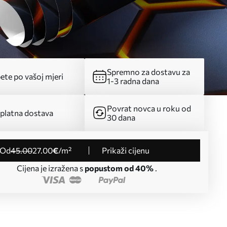
Spremno za dostavu za
ete po vašoj mjeri
1-3 radna dana
Povrat novca u roku od
platna dostava
30 dana
od
45
.00
27
.00
€
/m²
Prikaži cijenu
Cijena je izražena s
popustom od 40%
.