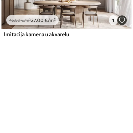
27
.00
€
/m²
1
45
.00
€
/m²
Imitacija kamena u akvarelu