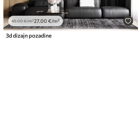
27
.00
€
/m²
45
.00
€
/m²
3d dizajn pozadine