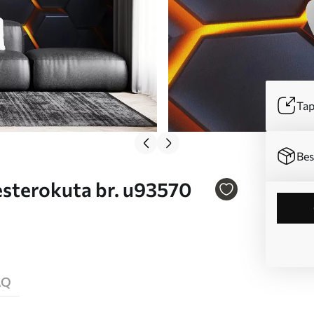
Tap
Bes
šesterokuta br. u93570
AQ