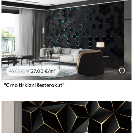
emium
67
34
.00
€
/m²
27
.00
€
/m²
l and Stick
45
.00
€
/m²
67
49
.00
€
/m²
"Crno tirkizni šesterokut"