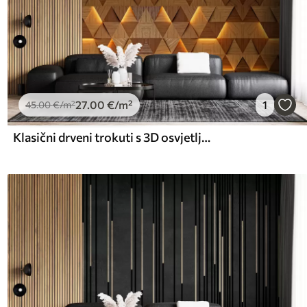
27
.00
€
/m²
1
45
.00
€
/m²
Klasični drveni trokuti s 3D osvjetljenjem