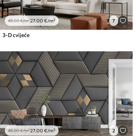
27
.00
€
/m²
7
45
.00
€
/m²
3-D cvijeće
27
.00
€
/m²
2
45
.00
€
/m²