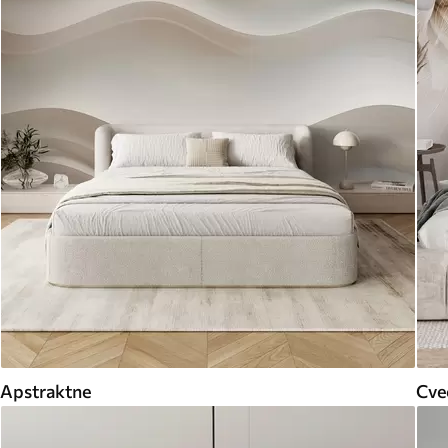
Apstraktne
Cveć