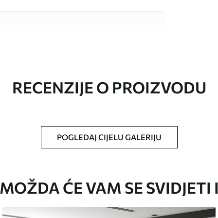
valitetna materijala, svaki prilagođen
džetima. Više informacija dostupno je u
ka prilagodbe.
RECENZIJE O PROIZVODU
POGLEDAJ CIJELU GALERIJU
oju ste odredili, izrezana na identične trake
i/ili ljepilo za tapete.
MOŽDA ĆE VAM SE SVIDJETI 
iti mekom spužvom. Lakirane tapete mogu se