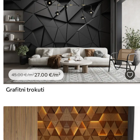
27
.00
€
/m²
45
.00
€
/m²
Grafitni trokuti