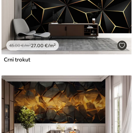
27
.00
€
/m²
45
.00
€
/m²
Crni trokut