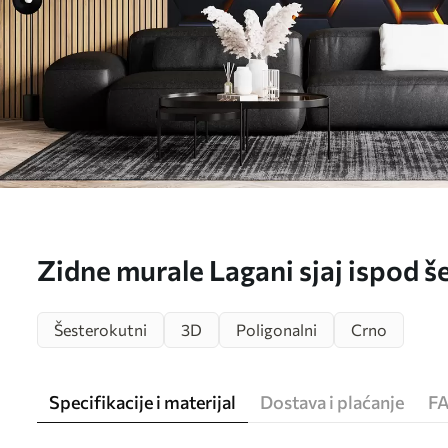
Zidne murale Lagani sjaj ispod 
Šesterokutni
3D
Poligonalni
Crno
Specifikacije i materijal
Dostava i plaćanje
F