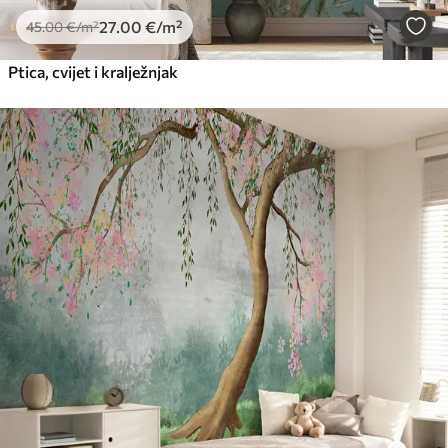
27
.00
€
/m²
45
.00
€
/m²
Ptica, cvijet i kralježnjak