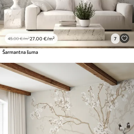
27
.00
€
/m²
7
45
.00
€
/m²
Šarmantna šuma