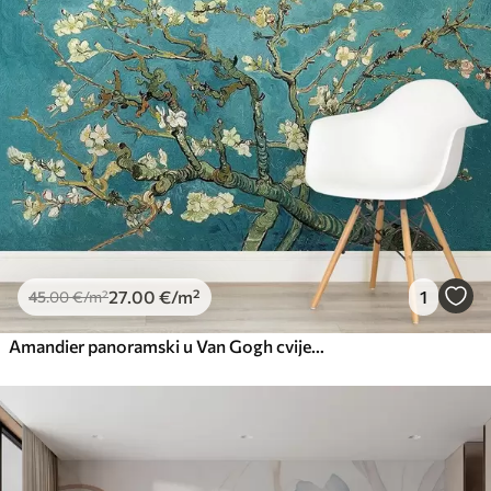
Premium
56
.67
34
.00
€
/m²
Premium vinil
66
.67
40
.00
€
/m²
Peel and Stick
81
.67
49
.00
€
/m²
27
.00
€
/m²
1
45
.00
€
/m²
Amandier panoramski u Van Gogh cvijeću