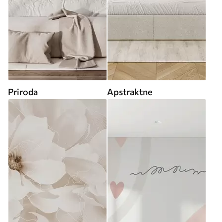
Priroda
Apstraktne