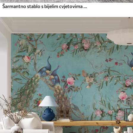
Šarmantno stablo s bijelim cvjetovima na pozadini oblaka u zanimljivom stilu u nježnim toplim bojama