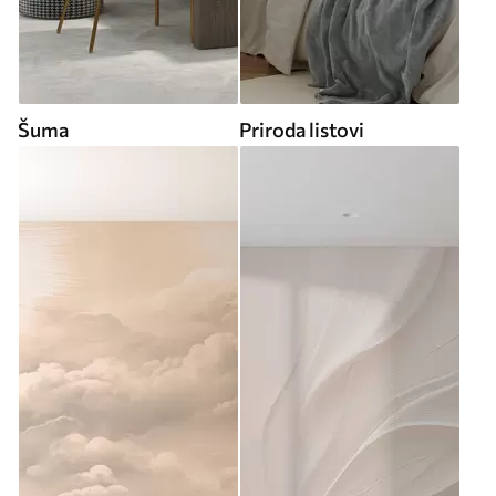
Šuma
Priroda listovi