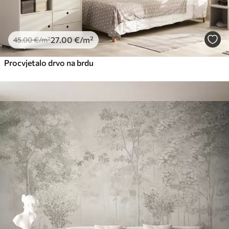
27
.00
€
/m²
45
.00
€
/m²
Procvjetalo drvo na brdu