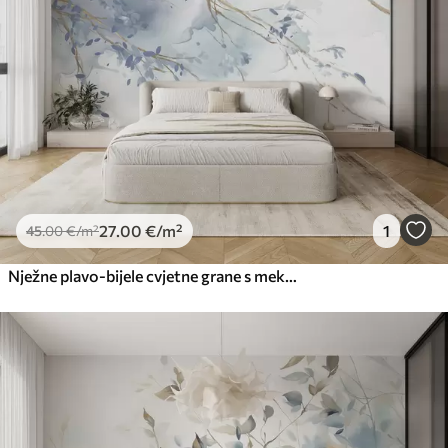
27
.00
€
/m²
1
45
.00
€
/m²
Nježne plavo-bijele cvjetne grane s mekom, zamućenom akvarelnom pozadinom