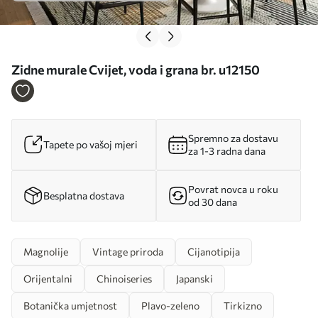
Zidne murale Cvijet, voda i grana br. u12150
Spremno za dostavu
Tapete po vašoj mjeri
za 1-3 radna dana
Povrat novca u roku
Besplatna dostava
od 30 dana
Magnolije
Vintage priroda
Cijanotipija
Orijentalni
Chinoiseries
Japanski
Botanička umjetnost
Plavo-zeleno
Tirkizno