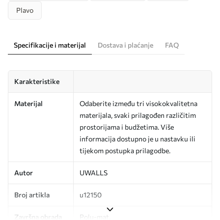
Plavo
Specifikacije i materijal
Dostava i plaćanje
FAQ
Karakteristike
Materijal
Odaberite između tri visokokvalitetna
materijala, svaki prilagođen različitim
prostorijama i budžetima. Više
informacija dostupno je u nastavku ili
tijekom postupka prilagodbe.
Autor
UWALLS
Broj artikla
u12150
Završna obrada
Polu-mat.