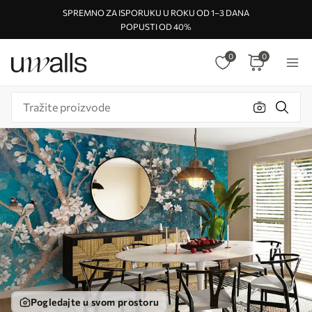
SPREMNO ZA ISPORUKU U ROKU OD 1–3 DANA
POPUSTI OD 40%
0
0
Pogledajte u svom prostoru