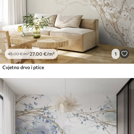
27
.00
€
/m²
1
45
.00
€
/m²
Cvjetno drvo i ptice