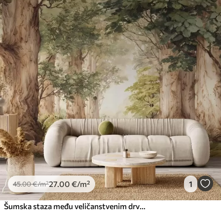
27
.00
€
/m²
1
45
.00
€
/m²
Šumska staza među veličanstvenim drvećem u stilu akvarela