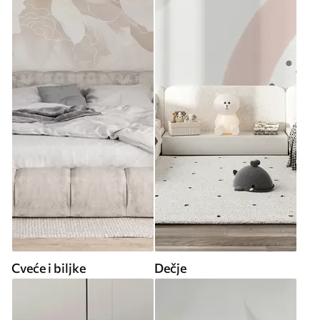
Cveće i biljke
Dečje