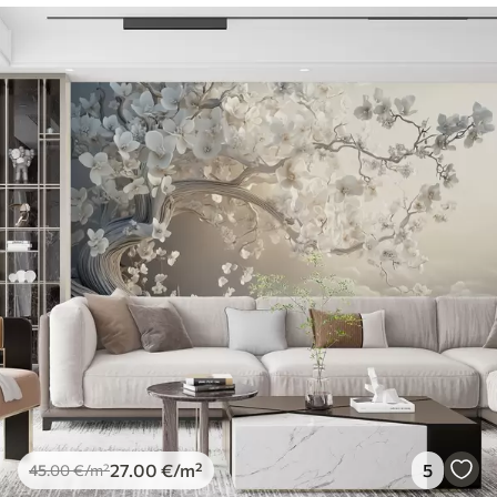
27
.00
€
/m²
5
45
.00
€
/m²