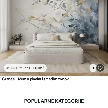
27
.00
€
/m²
1
45
.00
€
/m²
Grane s lišćem u plavim i smeđim tonovima, svijetla pozadina, mekana i nježna, stil akvarela
POPULARNE KATEGORIJE