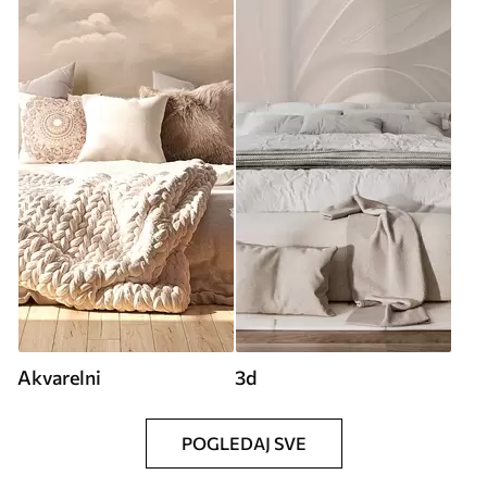
Akvarelni
3d
POGLEDAJ SVE