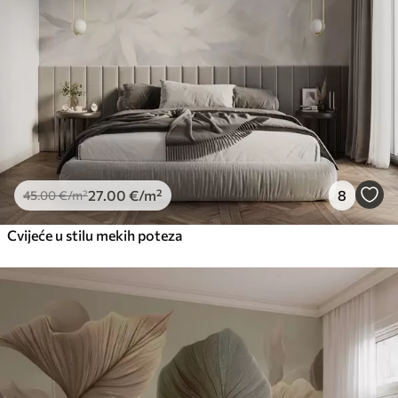
27
.00
€
/m²
8
45
.00
€
/m²
Cvijeće u stilu mekih poteza