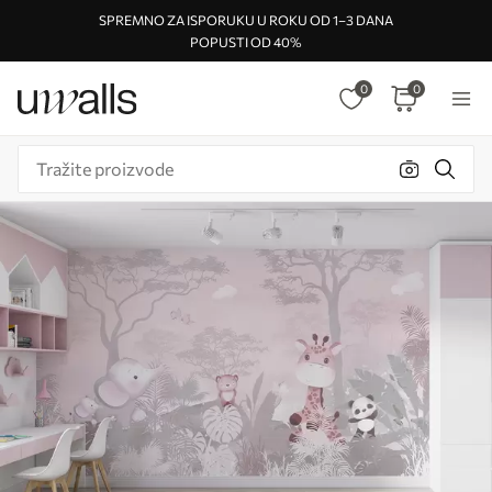
SPREMNO ZA ISPORUKU U ROKU OD 1–3 DANA
POPUSTI OD 40%
0
0