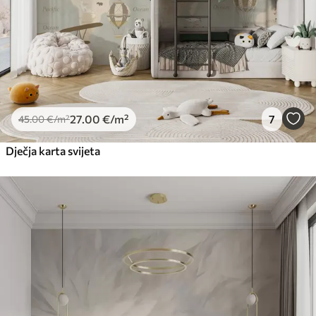
27
.00
€
/m²
7
45
.00
€
/m²
Dječja karta svijeta