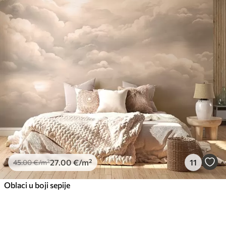
27
.00
€
/m²
11
45
.00
€
/m²
Oblaci u boji sepije