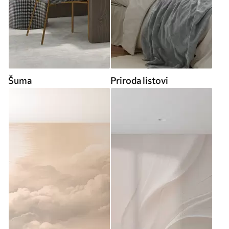
Šuma
Priroda listovi