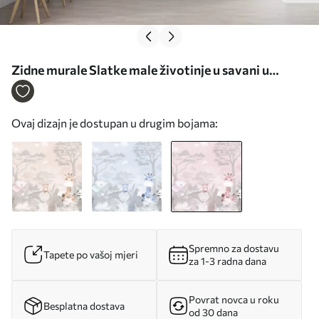
Zidne murale Slatke male životinje u savani u
ružičastim bojama br. u73878v3
Ovaj dizajn je dostupan u drugim bojama:
Spremno za dostavu
Tapete po vašoj mjeri
za 1-3 radna dana
Povrat novca u roku
Besplatna dostava
od 30 dana