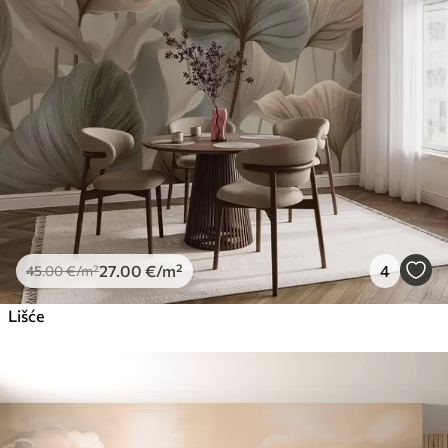
27
.00
€
/m²
4
45
.00
€
/m²
Lišće