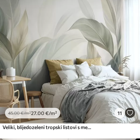
27
.00
€
/m²
11
45
.00
€
/m²
Veliki, blijedozeleni tropski listovi s mekim, pastelnim bojama, teksturirana umjetnost