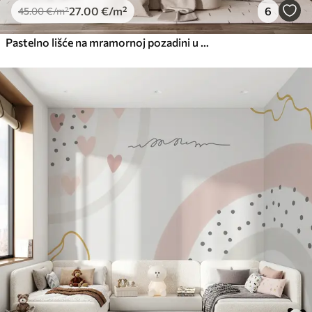
27
.00
€
/m²
6
45
.00
€
/m²
Pastelno lišće na mramornoj pozadini u bež tonovima