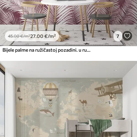
27
.00
€
/m²
7
45
.00
€
/m²
Bijele palme na ružičastoj pozadini. u ružičastim bojama