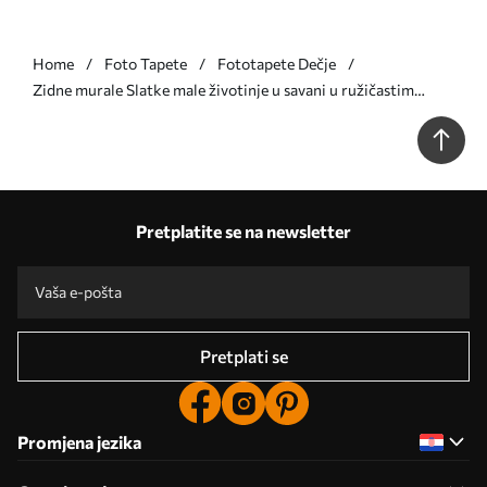
Home
Foto Tapete
Fototapete Dečje
Zidne murale Slatke male životinje u savani u ružičastim
bojama br. u73878v3
Pretplatite se na newsletter
Pretplati se
Promjena jezika