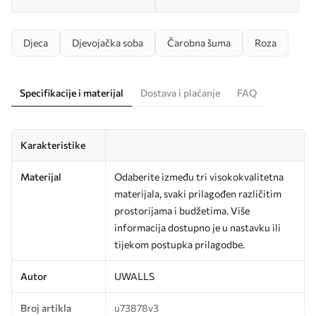
Djeca
Djevojačka soba
Čarobna šuma
Roza
Specifikacije i materijal
Dostava i plaćanje
FAQ
Karakteristike
Materijal
Odaberite između tri visokokvalitetna
materijala, svaki prilagođen različitim
prostorijama i budžetima. Više
informacija dostupno je u nastavku ili
tijekom postupka prilagodbe.
Autor
UWALLS
Broj artikla
u73878v3