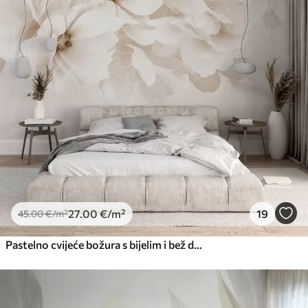
Premium
56
.67
34
.00
€
/m²
Premium vinil
66
.67
40
.00
€
/m²
Peel and Stick
81
.67
49
.00
€
/m²
27
.00
€
/m²
19
45
.00
€
/m²
Pastelno cvijeće božura s bijelim i bež delikatnim laticama i bijelim linijama na svijetlo bež pozadini