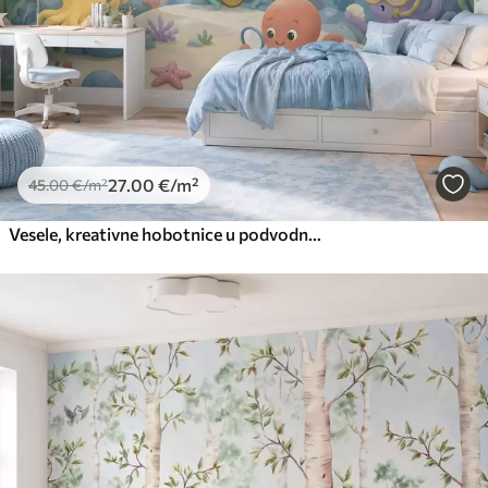
27
.00
€
/m²
45
.00
€
/m²
Vesele, kreativne hobotnice u podvodnom svijetu