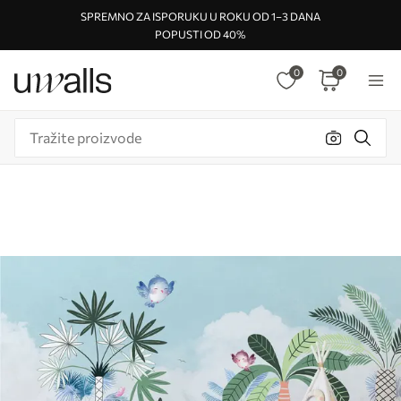
SPREMNO ZA ISPORUKU U ROKU OD 1–3 DANA
POPUSTI OD 40%
0
0