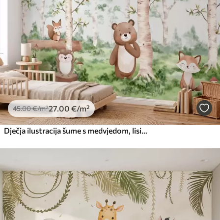
27
.00
€
/m²
45
.00
€
/m²
Dječja ilustracija šume s medvjedom, lisicom i ježem