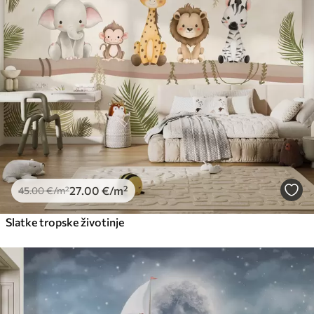
27
.00
€
/m²
45
.00
€
/m²
Slatke tropske životinje