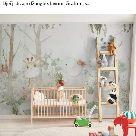
Dječji dizajn džungle s lavom, žirafom, slonom i papigama