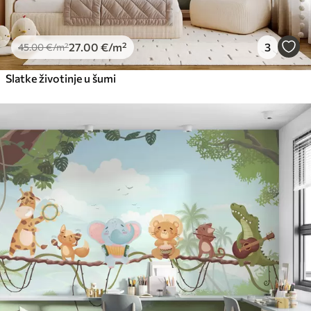
27
.00
€
/m²
3
45
.00
€
/m²
Slatke životinje u šumi