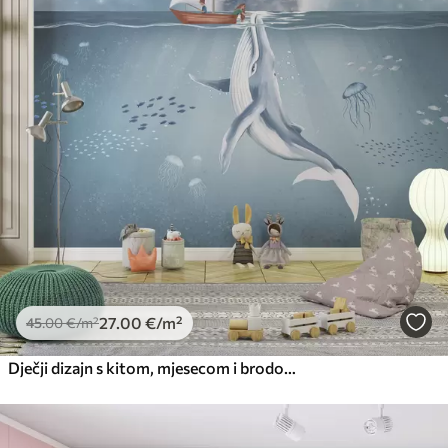
27
.00
€
/m²
45
.00
€
/m²
Dječji dizajn s kitom, mjesecom i brodom s djecom