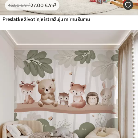
27
.00
€
/m²
45
.00
€
/m²
Preslatke životinje istražuju mirnu šumu