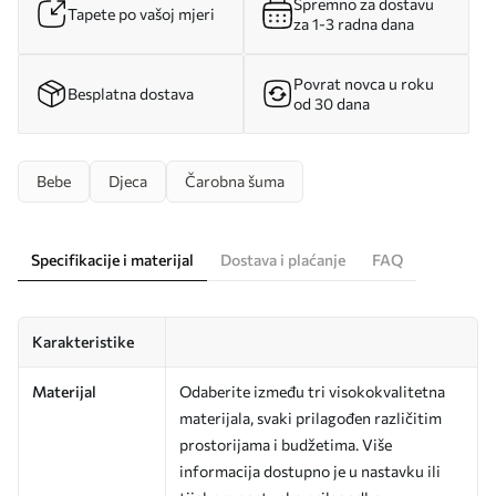
Spremno za dostavu
Tapete po vašoj mjeri
za 1-3 radna dana
Povrat novca u roku
Besplatna dostava
od 30 dana
Bebe
Djeca
Čarobna šuma
Specifikacije i materijal
Dostava i plaćanje
FAQ
Karakteristike
Materijal
Odaberite između tri visokokvalitetna
materijala, svaki prilagođen različitim
prostorijama i budžetima. Više
informacija dostupno je u nastavku ili