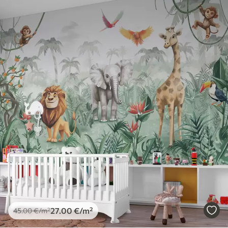
Dostupni materijali
Standard
45
.00
27
.00
€
/m²
Premium
56
.67
34
.00
€
/m²
Premium vinil
66
.67
40
.00
€
/m²
Peel and Stick
81
.67
49
.00
€
/m²
27
.00
€
/m²
45
.00
€
/m²