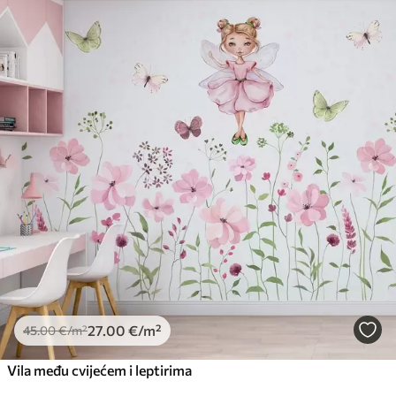
27
.00
€
/m²
45
.00
€
/m²
Vila među cvijećem i leptirima