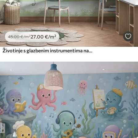
27
.00
€
/m²
45
.00
€
/m²
Životinje s glazbenim instrumentima naspram tropskog krajolika