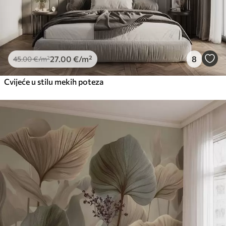
27
.00
€
/m²
8
45
.00
€
/m²
Cvijeće u stilu mekih poteza