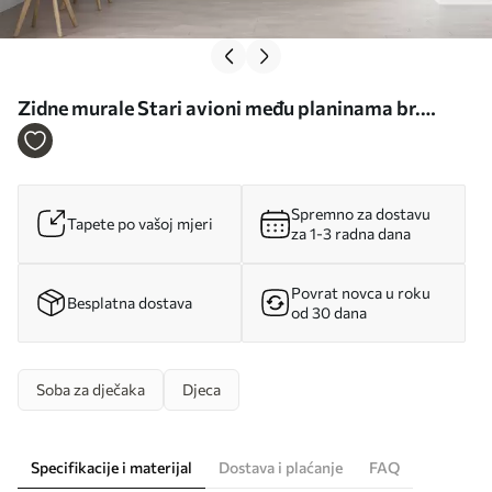
Zidne murale Stari avioni među planinama br.
u95782
Spremno za dostavu
Tapete po vašoj mjeri
za 1-3 radna dana
Povrat novca u roku
Besplatna dostava
od 30 dana
Soba za dječaka
Djeca
Specifikacije i materijal
Dostava i plaćanje
FAQ