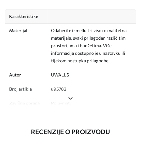
Karakteristike
Materijal
Odaberite između tri visokokvalitetna
materijala, svaki prilagođen različitim
prostorijama i budžetima. Više
informacija dostupno je u nastavku ili
tijekom postupka prilagodbe.
Autor
UWALLS
Broj artikla
u95782
Završna obrada
Polu-mat.
Proizvodnja
Slika se ispisuje u veličini koju ste
odredili, izrezana na identične trake
RECENZIJE O PROIZVODU
širine do 50 cm.