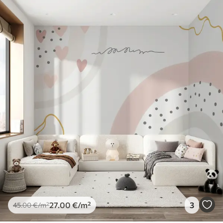
27
.00
€
/m²
3
45
.00
€
/m²