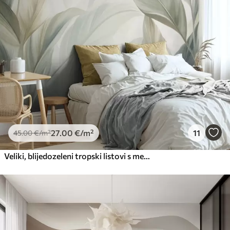
27
.00
€
/m²
11
45
.00
€
/m²
Veliki, blijedozeleni tropski listovi s mekim, pastelnim bojama, teksturirana umjetnost