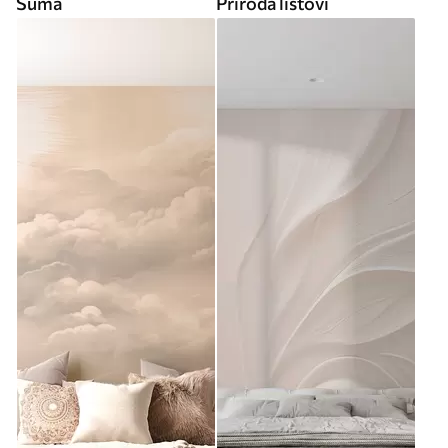
Šuma
Priroda listovi