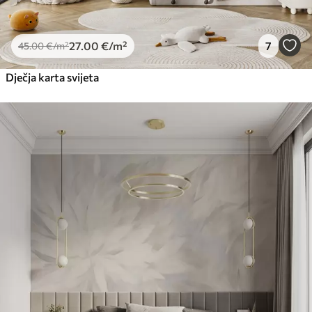
27
.00
€
/m²
7
45
.00
€
/m²
Dječja karta svijeta