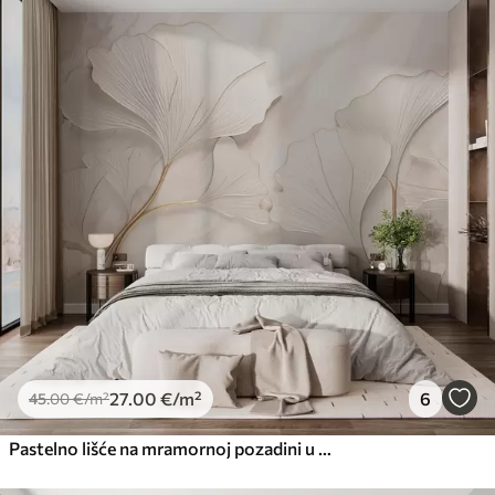
27
.00
€
/m²
6
45
.00
€
/m²
Pastelno lišće na mramornoj pozadini u bež tonovima