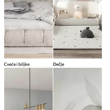
Cveće i biljke
Dečje