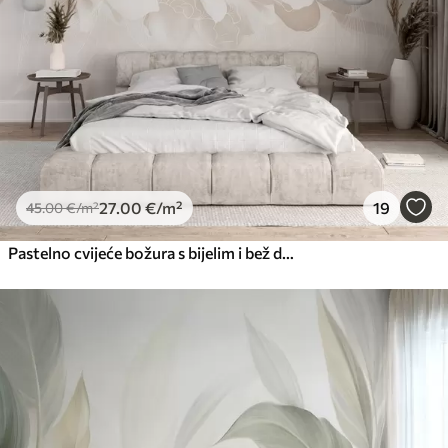
27
.00
€
/m²
19
45
.00
€
/m²
Pastelno cvijeće božura s bijelim i bež delikatnim laticama i bijelim linijama na svijetlo bež pozadini