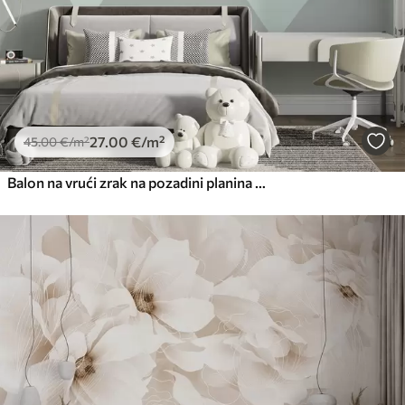
Premium vinil
66
.67
40
.00
€
/m²
Peel and Stick
81
.67
49
.00
€
/m²
27
.00
€
/m²
45
.00
€
/m²
Balon na vrući zrak na pozadini planina od metvice