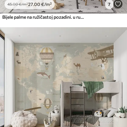
27
.00
€
/m²
7
45
.00
€
/m²
Bijele palme na ružičastoj pozadini. u ružičastim bojama