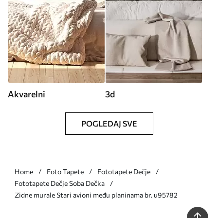
Akvarelni
3d
POGLEDAJ SVE
Home
Foto Tapete
Fototapete Dečje
Fototapete Dečje Soba Dečka
Zidne murale Stari avioni među planinama br. u95782