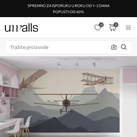
SPREMNO ZA ISPORUKU U ROKU OD 1–3 DANA
POPUSTI OD 40%
0
0