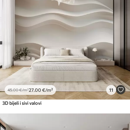
27
.00
€
/m²
11
45
.00
€
/m²
3D bijeli i sivi valovi