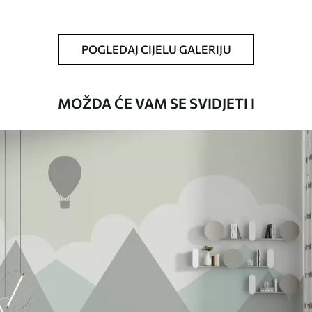
Dodatno
Možete dodati premaz od laka i/ili ljepilo
za tapete.
POGLEDAJ CIJELU GALERIJU
Čišćenje
Tapete se mogu nježno čistiti mekom
spužvom. Lakirane tapete mogu se čistiti
vodom.
MOŽDA ĆE VAM SE SVIDJETI I
Način primjene
Besprijekorna primjena
Dostupni materijali
Standard
45
.00
27
.00
€
/m²
Premium
56
.67
34
.00
€
/m²