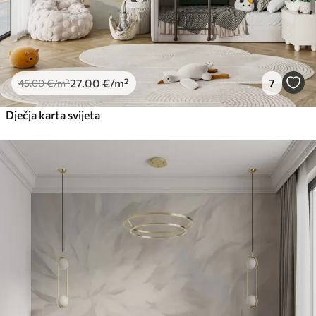
27
.00
€
/m²
7
45
.00
€
/m²
Dječja karta svijeta