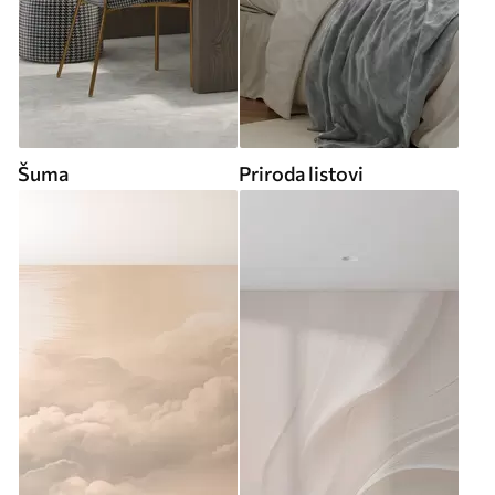
Šuma
Priroda listovi