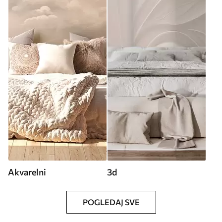
Akvarelni
3d
POGLEDAJ SVE