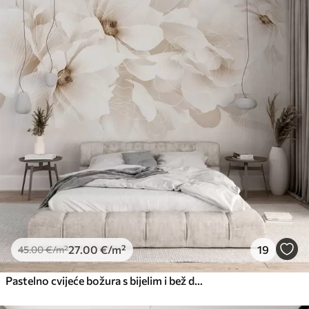
27
.00
€
/m²
19
45
.00
€
/m²
Pastelno cvijeće božura s bijelim i bež delikatnim laticama i bijelim linijama na svijetlo bež pozadini