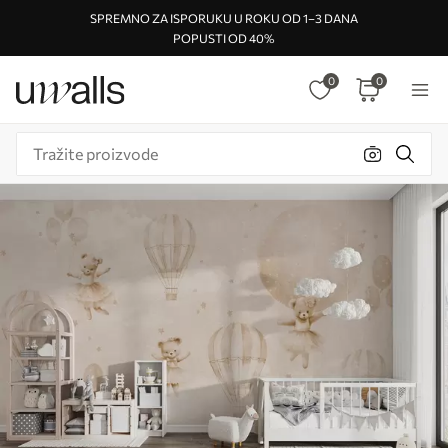
SPREMNO ZA ISPORUKU U ROKU OD 1–3 DANA
POPUSTI OD 40%
0
0