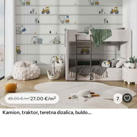
27
.00
€
/m²
7
45
.00
€
/m²
Kamion, traktor, teretna dizalica, buldožer, bager