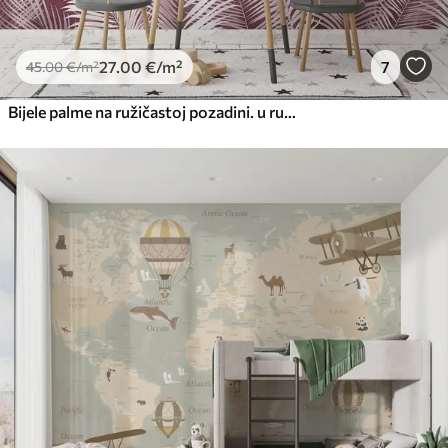
27
.00
€
/m²
7
45
.00
€
/m²
Bijele palme na ružičastoj pozadini. u ružičastim bojama