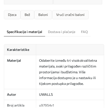
Djeca
Bež
Baloni
Vrući zračni baloni
Specifikacije i materijal
Dostava i plaćanje
FAQ
Karakteristike
Materijal
Odaberite između tri visokokvalitetna
materijala, svaki prilagođen različitim
prostorijama i budžetima. Više
informacija dostupno je u nastavku ili
tijekom postupka prilagodbe.
Autor
UWALLS
Broj artikla
u97954v1