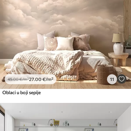
27
.00
€
/m²
11
45
.00
€
/m²
Oblaci u boji sepije