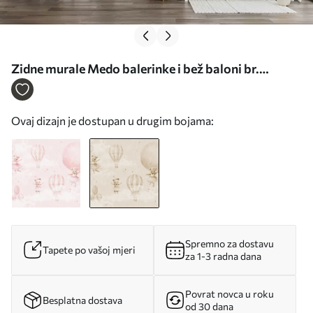
Zidne murale Medo balerinke i bež baloni br.
u97954v1
Ovaj dizajn je dostupan u drugim bojama:
Spremno za dostavu
Tapete po vašoj mjeri
za 1-3 radna dana
Povrat novca u roku
Besplatna dostava
od 30 dana