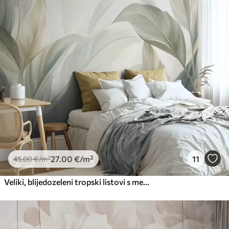
Premium
56
.67
34
.00
€
/m²
Premium vinil
66
.67
40
.00
€
/m²
Peel and Stick
81
.67
49
.00
€
/m²
27
.00
€
/m²
11
45
.00
€
/m²
Veliki, blijedozeleni tropski listovi s mekim, pastelnim bojama, teksturirana umjetnost