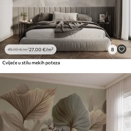
27
.00
€
/m²
8
45
.00
€
/m²
Cvijeće u stilu mekih poteza