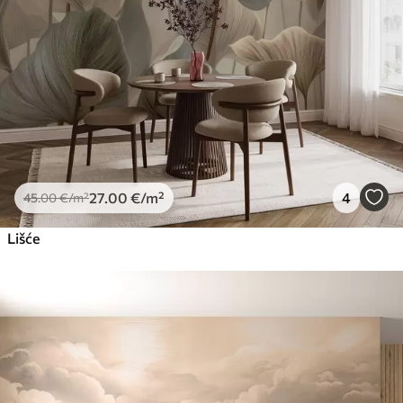
27
.00
€
/m²
4
45
.00
€
/m²
Lišće