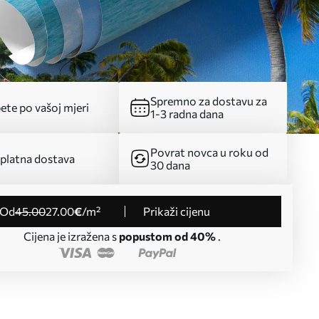
Spremno za dostavu za
ete po vašoj mjeri
1-3 radna dana
Povrat novca u roku od
platna dostava
30 dana
od
45
.00
27
.00
€
/m²
Prikaži cijenu
Cijena je izražena s
popustom od 40%
.