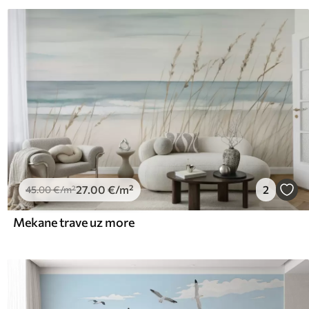
27
.00
€
/m²
2
45
.00
€
/m²
Mekane trave uz more