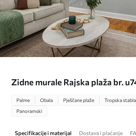
Zidne murale Rajska plaža br. u
Palme
Obala
Pješčane plaže
Tropska stabla
Panoramski
Specifikacije i materijal
Dostava i plaćanje
F