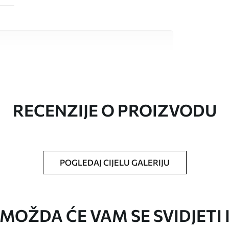
valitetna materijala, svaki prilagođen
džetima. Više informacija dostupno je u
ka prilagodbe.
RECENZIJE O PROIZVODU
POGLEDAJ CIJELU GALERIJU
oju ste odredili, izrezana na identične trake
i/ili ljepilo za tapete.
MOŽDA ĆE VAM SE SVIDJETI 
iti mekom spužvom. Lakirane tapete mogu se