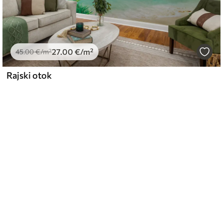
27
.00
€
/m²
45
.00
€
/m²
Rajski otok