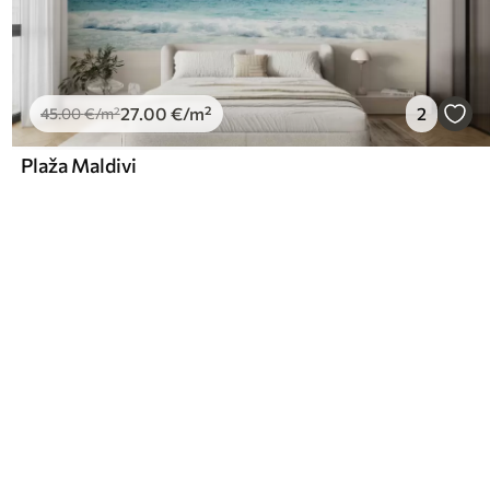
27
.00
€
/m²
2
45
.00
€
/m²
Plaža Maldivi