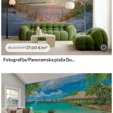
27
.00
€
/m²
45
.00
€
/m²
Fotografija/Panoramska plaža Dunes sa zalaskom sunca