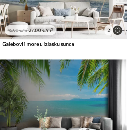
27
.00
€
/m²
2
45
.00
€
/m²
Galebovi i more u izlasku sunca