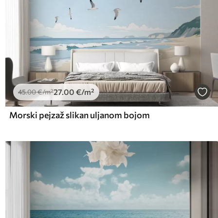
27
.00
€
/m²
45
.00
€
/m²
Morski pejzaž slikan uljanom bojom