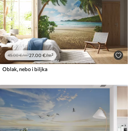
27
.00
€
/m²
45
.00
€
/m²
Oblak, nebo i biljka