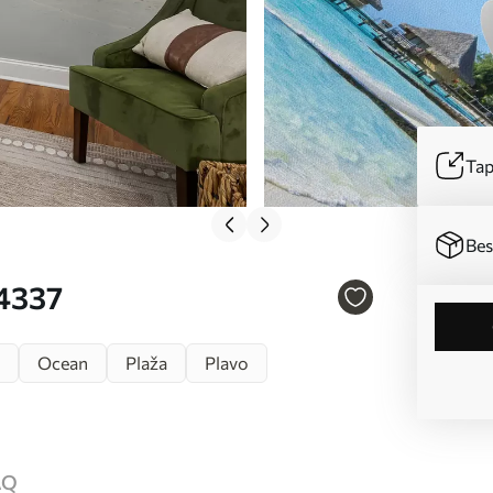
Tap
Bes
74337
Ocean
Plaža
Plavo
AQ