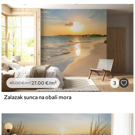
emium
67
34
.00
€
/m²
27
.00
€
/m²
3
l and Stick
45
.00
€
/m²
67
49
.00
€
/m²
Zalazak sunca na obali mora