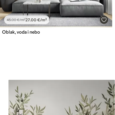
27
.00
€
/m²
45
.00
€
/m²
Oblak, voda i nebo