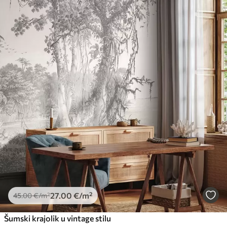
27
.00
€
/m²
45
.00
€
/m²
Šumski krajolik u vintage stilu