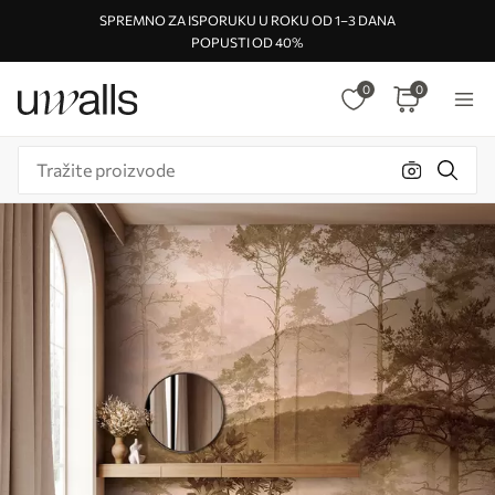
SPREMNO ZA ISPORUKU U ROKU OD 1–3 DANA
POPUSTI OD 40%
0
0