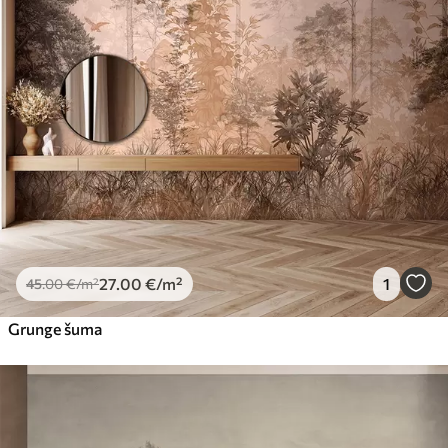
27
.00
€
/m²
1
45
.00
€
/m²
Grunge šuma