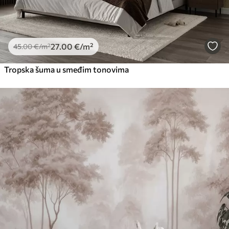
27
.00
€
/m²
45
.00
€
/m²
Tropska šuma u smeđim tonovima