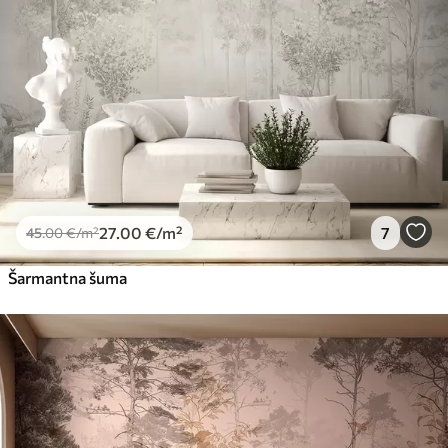
Premium vinil
66
.67
40
.00
€
/m²
Peel and Stick
81
.67
49
.00
€
/m²
27
.00
€
/m²
7
45
.00
€
/m²
Šarmantna šuma