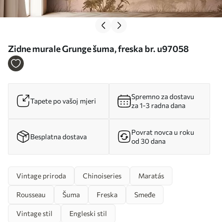
Zidne murale Grunge šuma, freska br. u97058
Spremno za dostavu
Tapete po vašoj mjeri
za 1-3 radna dana
Povrat novca u roku
Besplatna dostava
od 30 dana
Vintage priroda
Chinoiseries
Maratás
Rousseau
Šuma
Freska
Smeđe
Vintage stil
Engleski stil