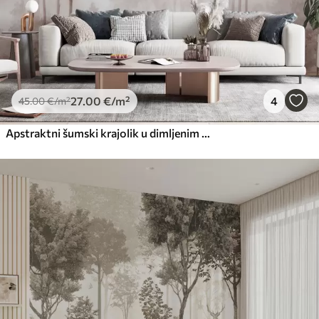
27
.00
€
/m²
4
45
.00
€
/m²
Apstraktni šumski krajolik u dimljenim bež tonovima s osjećajem dubine