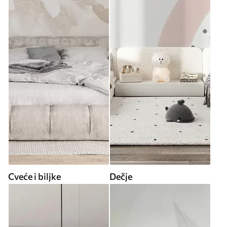
Cveće i biljke
Dečje