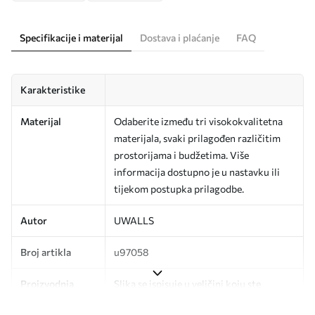
Specifikacije i materijal
Dostava i plaćanje
FAQ
Karakteristike
Materijal
Odaberite između tri visokokvalitetna
materijala, svaki prilagođen različitim
prostorijama i budžetima. Više
informacija dostupno je u nastavku ili
tijekom postupka prilagodbe.
Autor
UWALLS
Broj artikla
u97058
Proizvodnja
Slika se ispisuje u veličini koju ste
odredili, izrezana na identične trake