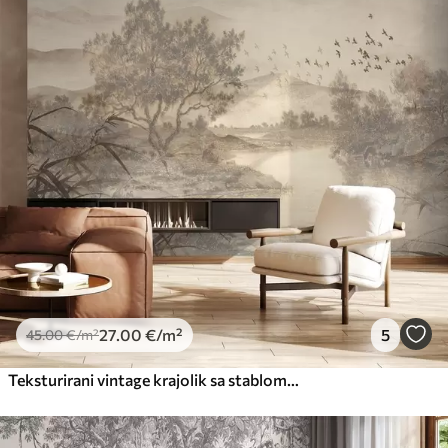
27
.00
€
/m²
5
45
.00
€
/m²
Teksturirani vintage krajolik sa stablom u blizini rijeke i oblačnim nebom, umjetnost prirode u tonovima sepije