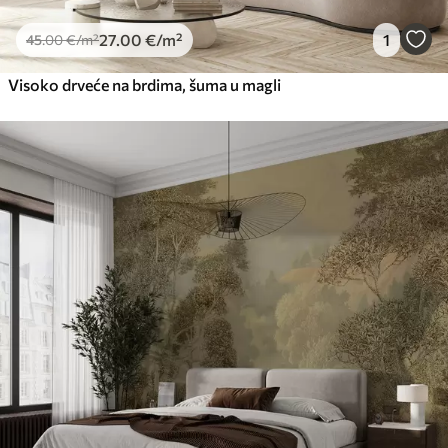
27
.00
€
/m²
1
45
.00
€
/m²
Visoko drveće na brdima, šuma u magli