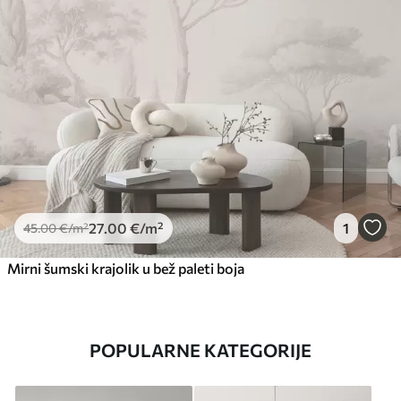
27
.00
€
/m²
1
45
.00
€
/m²
Mirni šumski krajolik u bež paleti boja
POPULARNE KATEGORIJE