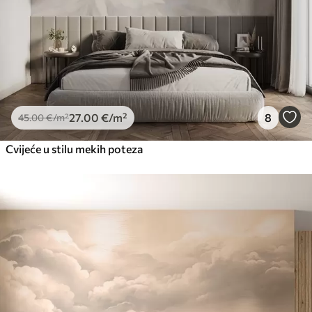
27
.00
€
/m²
8
45
.00
€
/m²
Cvijeće u stilu mekih poteza