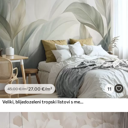
Premium
56
.67
34
.00
€
/m²
Premium vinil
66
.67
40
.00
€
/m²
Peel and Stick
81
.67
49
.00
€
/m²
27
.00
€
/m²
11
45
.00
€
/m²
Veliki, blijedozeleni tropski listovi s mekim, pastelnim bojama, teksturirana umjetnost