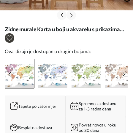
Zidne murale Karta u boji u akvarelu s prikazima
životinja, biljaka i arhitekture. Oznake na
engleskom jeziku. br. c00009en
Ovaj dizajn je dostupan u drugim bojama:
Spremno za dostavu
Tapete po vašoj mjeri
za 1-3 radna dana
Povrat novca u roku
Besplatna dostava
od 30 dana