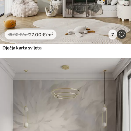
27
.00
€
/m²
7
45
.00
€
/m²
Dječja karta svijeta