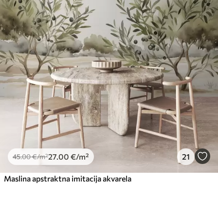
27
.00
€
/m²
21
45
.00
€
/m²
Maslina apstraktna imitacija akvarela