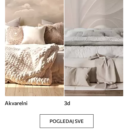
Akvarelni
3d
POGLEDAJ SVE