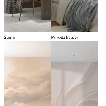
Šuma
Priroda listovi