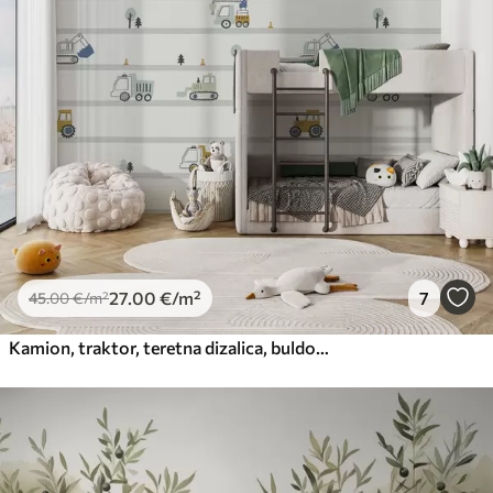
27
.00
€
/m²
7
45
.00
€
/m²
Kamion, traktor, teretna dizalica, buldožer, bager