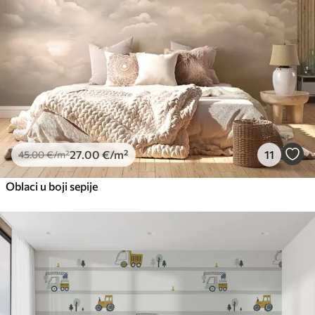
27
.00
€
/m²
11
45
.00
€
/m²
Oblaci u boji sepije