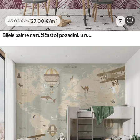
27
.00
€
/m²
7
45
.00
€
/m²
Bijele palme na ružičastoj pozadini. u ružičastim bojama