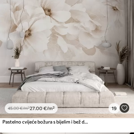
27
.00
€
/m²
19
45
.00
€
/m²
Pastelno cvijeće božura s bijelim i bež delikatnim laticama i bijelim linijama na svijetlo bež pozadini