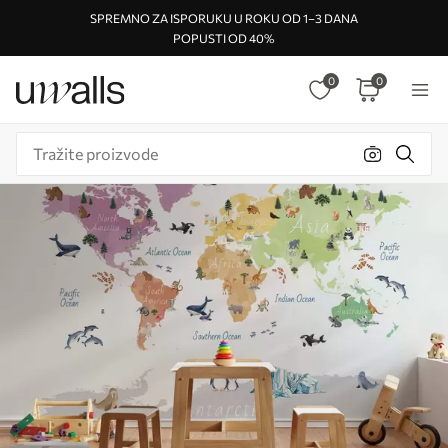
SPREMNO ZA ISPORUKU U ROKU OD 1–3 DANA
POPUSTI OD 40%
0
0