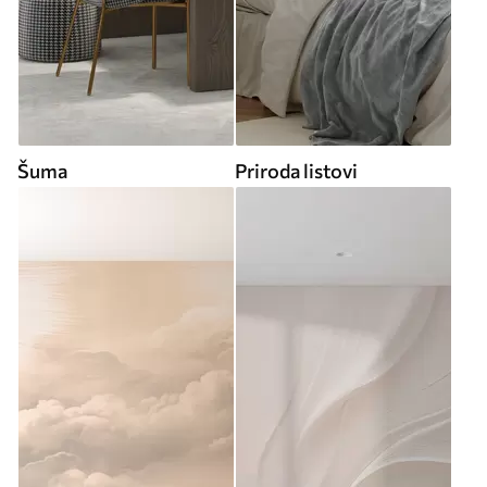
Šuma
Priroda listovi