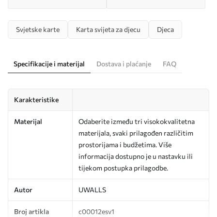
Svjetske karte
Karta svijeta za djecu
Djeca
Specifikacije i materijal
Dostava i plaćanje
FAQ
Karakteristike
Materijal
Odaberite između tri visokokvalitetna
materijala, svaki prilagođen različitim
prostorijama i budžetima. Više
informacija dostupno je u nastavku ili
tijekom postupka prilagodbe.
Autor
UWALLS
Broj artikla
c00012esv1