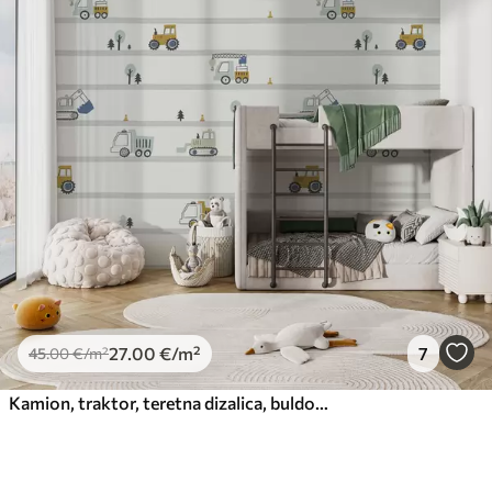
27
.00
€
/m²
7
45
.00
€
/m²
Kamion, traktor, teretna dizalica, buldožer, bager