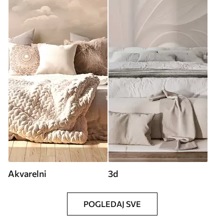
Akvarelni
3d
POGLEDAJ SVE