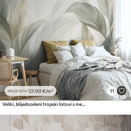
Premium
56
.67
34
.00
€
/m²
Premium vinil
66
.67
40
.00
€
/m²
Peel and Stick
81
.67
49
.00
€
/m²
27
.00
€
/m²
11
45
.00
€
/m²
Veliki, blijedozeleni tropski listovi s mekim, pastelnim bojama, teksturirana umjetnost