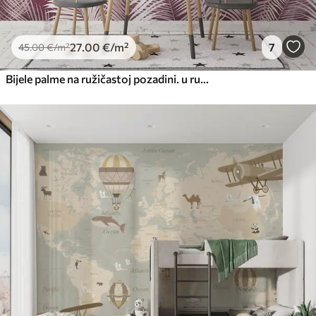
27
.00
€
/m²
7
45
.00
€
/m²
Bijele palme na ružičastoj pozadini. u ružičastim bojama