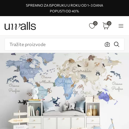
SPREMNO ZA ISPORUKU U ROKU OD 1–3 DANA
POPUSTI OD 40%
0
0