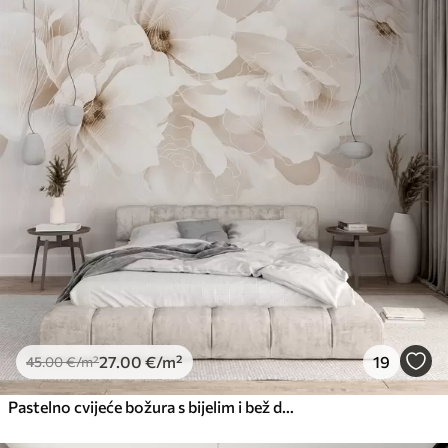
27
.00
€
/m²
19
45
.00
€
/m²
Pastelno cvijeće božura s bijelim i bež delikatnim laticama i bijelim linijama na svijetlo bež pozadini