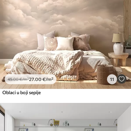
27
.00
€
/m²
11
45
.00
€
/m²
Oblaci u boji sepije