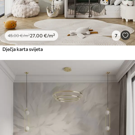
27
.00
€
/m²
7
45
.00
€
/m²
Dječja karta svijeta