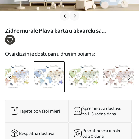
Zidne murale Plava karta u akvarelu sa
životinjama. Oznake na španjolskom. br.
c00012esv1
Ovaj dizajn je dostupan u drugim bojama:
Spremno za dostavu
Tapete po vašoj mjeri
za 1-3 radna dana
Povrat novca u roku
Besplatna dostava
od 30 dana