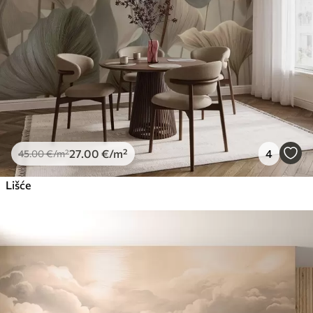
27
.00
€
/m²
4
45
.00
€
/m²
Lišće