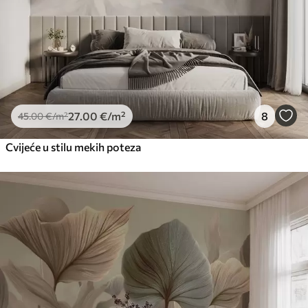
27
.00
€
/m²
8
45
.00
€
/m²
Cvijeće u stilu mekih poteza