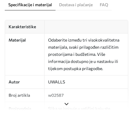
Specifikacije i materijal
Dostava i plaćanje
FAQ
Karakteristike
Materijal
Odaberite između tri visokokvalitetna
materijala, svaki prilagođen različitim
prostorijama i budžetima. Više
informacija dostupno je u nastavku ili
tijekom postupka prilagodbe.
Autor
UWALLS
Broj artikla
w02587
Proizvodnja
Slika se ispisuje u veličini koju ste
odredili, izrezana na identične trake
širine do 50 cm.