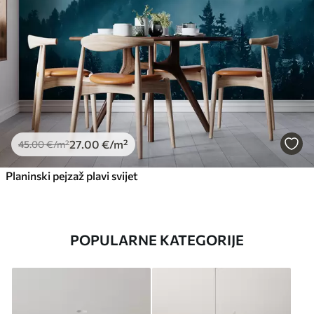
27
.00
€
/m²
45
.00
€
/m²
Planinski pejzaž plavi svijet
POPULARNE KATEGORIJE