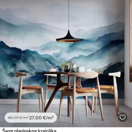
27
.00
€
/m²
45
.00
€
/m²
Šarm planinskog krajolika