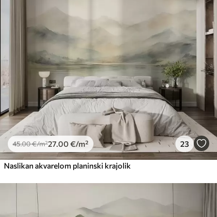
27
.00
€
/m²
23
45
.00
€
/m²
Naslikan akvarelom planinski krajolik