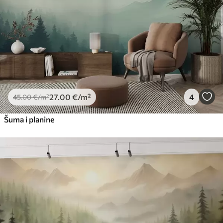
Premium vinil
66
.67
40
.00
€
/m²
Peel and Stick
81
.67
49
.00
€
/m²
27
.00
€
/m²
4
45
.00
€
/m²
Šuma i planine