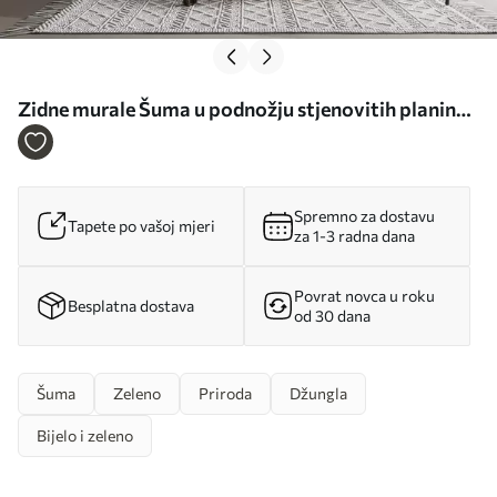
Zidne murale Šuma u podnožju stjenovitih planina
imitacija akvarela br. w02587
Spremno za dostavu
Tapete po vašoj mjeri
za 1-3 radna dana
Povrat novca u roku
Besplatna dostava
od 30 dana
Šuma
Zeleno
Priroda
Džungla
Bijelo i zeleno