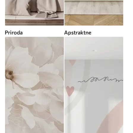
Priroda
Apstraktne