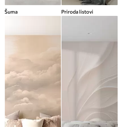
Šuma
Priroda listovi