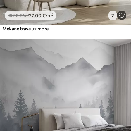
27
.00
€
/m²
2
45
.00
€
/m²
Mekane trave uz more