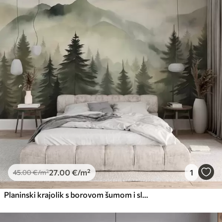
27
.00
€
/m²
1
45
.00
€
/m²
Planinski krajolik s borovom šumom i slojevitim planinama tijekom svitanja sa svijetlom maglom imitacijom akvarela