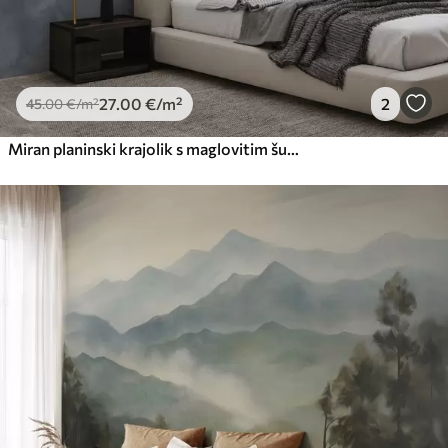
27
.00
€
/m²
2
45
.00
€
/m²
Miran planinski krajolik s maglovitim šumama u nježnim sivim i plavim tonovima