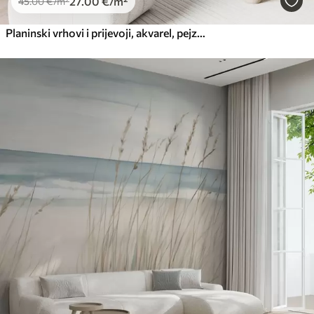
27
.00
€
/m²
45
.00
€
/m²
Planinski vrhovi i prijevoji, akvarel, pejzaž, pejzaž, plava, siva boja