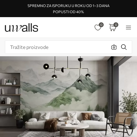
SPREMNO ZA ISPORUKU U ROKU OD 1–3 DANA
POPUSTI OD 40%
0
0