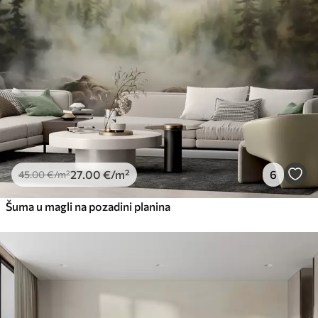
27
.00
€
/m²
6
45
.00
€
/m²
Šuma u magli na pozadini planina