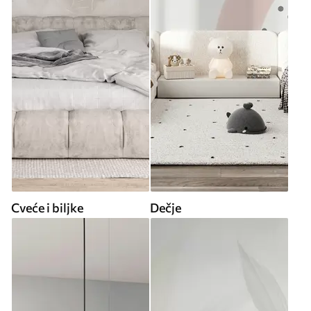
Cveće i biljke
Dečje