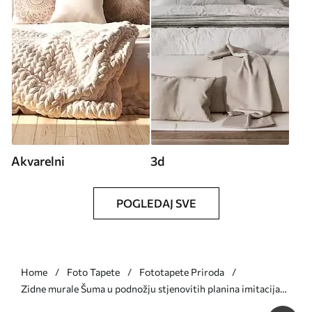
Akvarelni
3d
POGLEDAJ SVE
Home
Foto Tapete
Fototapete Priroda
Zidne murale Šuma u podnožju stjenovitih planina imitacija
akvarela br. w02587