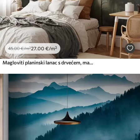
27
.00
€
/m²
45
.00
€
/m²
Magloviti planinski lanac s drvećem, magla, oblačno nebo, prigušene boje, stil slikanja pejzaža