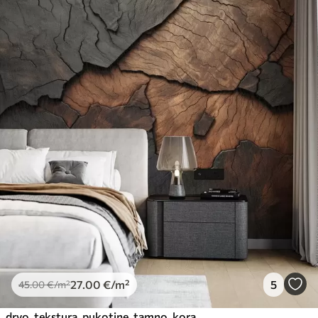
27
.00
€
/m²
5
45
.00
€
/m²
drvo, tekstura, pukotine, tamno, kora, površina