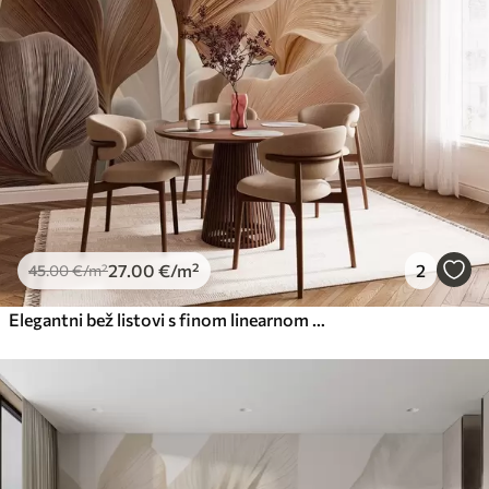
27
.00
€
/m²
2
45
.00
€
/m²
Elegantni bež listovi s finom linearnom teksturom