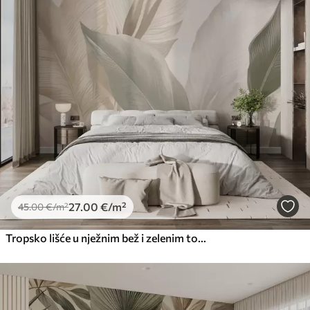
27
.00
€
/m²
45
.00
€
/m²
Tropsko lišće u nježnim bež i zelenim tonovima, s efektom akvarela i nježnim prijelazima boja