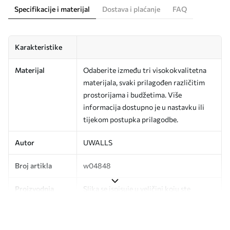
Specifikacije i materijal
Dostava i plaćanje
FAQ
Karakteristike
Materijal
Odaberite između tri visokokvalitetna
materijala, svaki prilagođen različitim
prostorijama i budžetima. Više
informacija dostupno je u nastavku ili
tijekom postupka prilagodbe.
Autor
UWALLS
Broj artikla
w04848
Proizvodnja
Slika se ispisuje u veličini koju ste
odredili, izrezana na identične trake
širine do 50 cm.