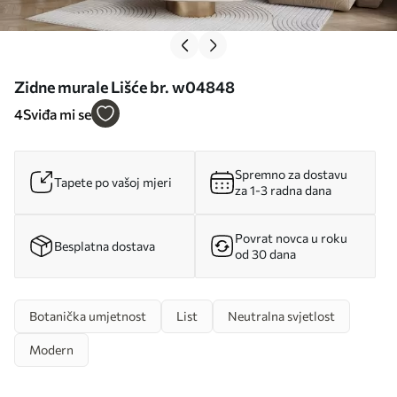
Zidne murale Lišće br. w04848
4
Sviđa mi se
Spremno za dostavu
Tapete po vašoj mjeri
za 1-3 radna dana
Povrat novca u roku
Besplatna dostava
od 30 dana
Botanička umjetnost
List
Neutralna svjetlost
Modern