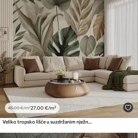
27
.00
€
/m²
45
.00
€
/m²
Veliko tropsko lišće u suzdržanim nježnim pastelnim nijansama