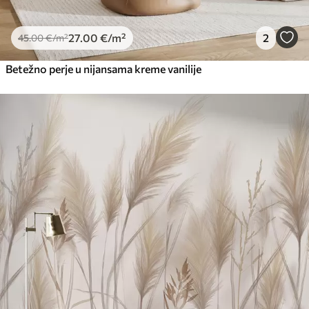
27
.00
€
/m²
2
45
.00
€
/m²
Betežno perje u nijansama kreme vanilije