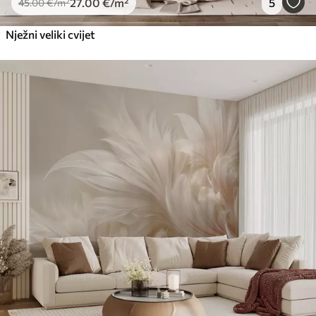
27
.00
€
/m²
5
45
.00
€
/m²
Nježni veliki cvijet