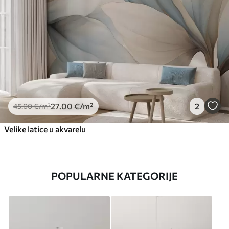
27
.00
€
/m²
2
45
.00
€
/m²
Velike latice u akvarelu
POPULARNE KATEGORIJE