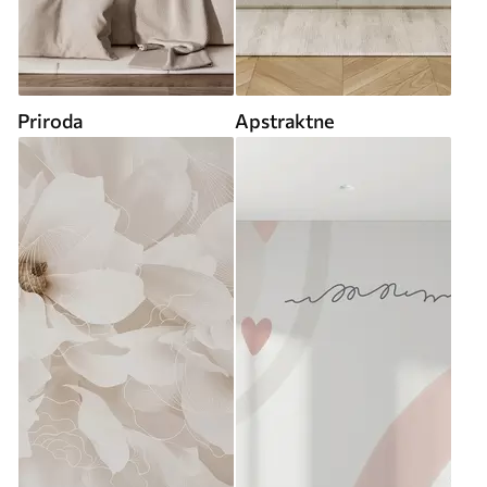
Priroda
Apstraktne