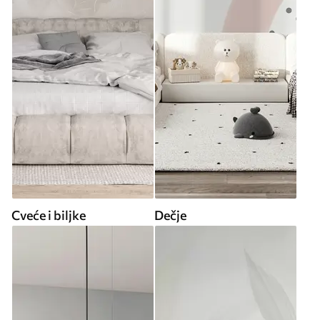
Cveće i biljke
Dečje