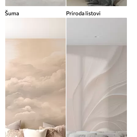
Šuma
Priroda listovi