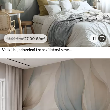
27
.00
€
/m²
11
45
.00
€
/m²
Veliki, blijedozeleni tropski listovi s mekim, pastelnim bojama, teksturirana umjetnost