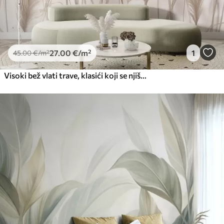
27
.00
€
/m²
1
45
.00
€
/m²
Visoki bež vlati trave, klasići koji se njišu na vjetru na mekoj, svijetloj pozadini