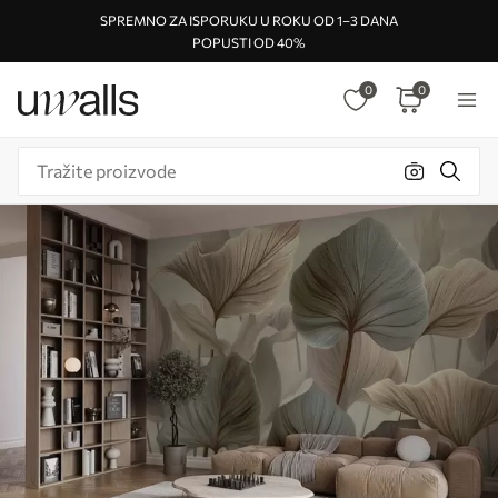
SPREMNO ZA ISPORUKU U ROKU OD 1–3 DANA
POPUSTI OD 40%
0
0