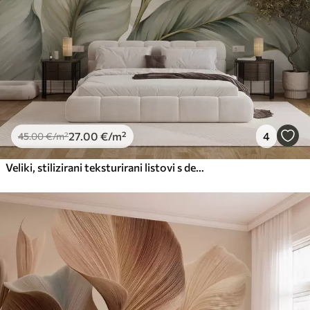
Premium vinil
66
.67
40
.00
€
/m²
Peel and Stick
81
.67
49
.00
€
/m²
27
.00
€
/m²
4
45
.00
€
/m²
Veliki, stilizirani teksturirani listovi s detaljnim venama u raznim nijansama zelene, krem i bež boje