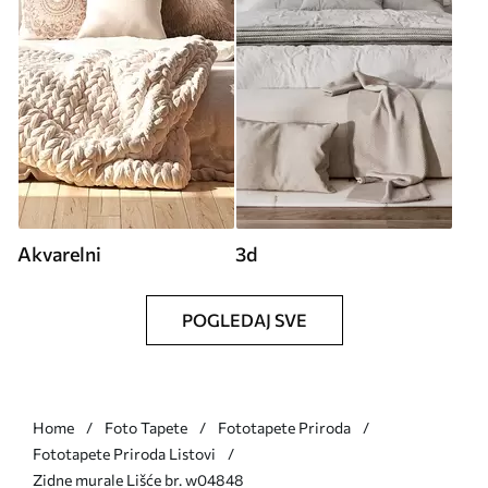
Akvarelni
3d
POGLEDAJ SVE
Home
Foto Tapete
Fototapete Priroda
Fototapete Priroda Listovi
Zidne murale Lišće br. w04848