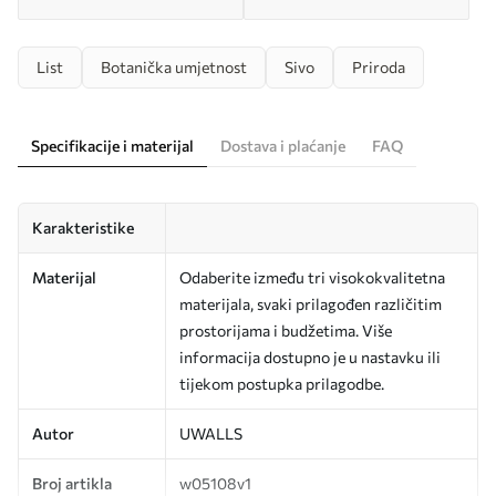
List
Botanička umjetnost
Sivo
Priroda
Specifikacije i materijal
Dostava i plaćanje
FAQ
Karakteristike
Materijal
Odaberite između tri visokokvalitetna
materijala, svaki prilagođen različitim
prostorijama i budžetima. Više
informacija dostupno je u nastavku ili
tijekom postupka prilagodbe.
Autor
UWALLS
Broj artikla
w05108v1