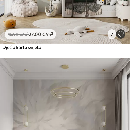
27
.00
€
/m²
7
45
.00
€
/m²
Dječja karta svijeta