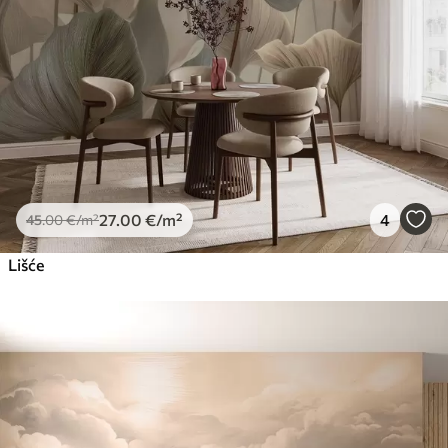
27
.00
€
/m²
4
45
.00
€
/m²
Lišće