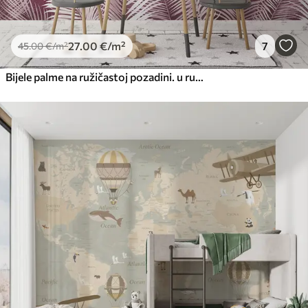
27
.00
€
/m²
7
45
.00
€
/m²
Bijele palme na ružičastoj pozadini. u ružičastim bojama