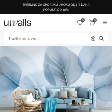
SPREMNO ZA ISPORUKU U ROKU OD 1–3 DANA
POPUSTI OD 40%
0
0