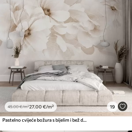
27
.00
€
/m²
19
45
.00
€
/m²
Pastelno cvijeće božura s bijelim i bež delikatnim laticama i bijelim linijama na svijetlo bež pozadini