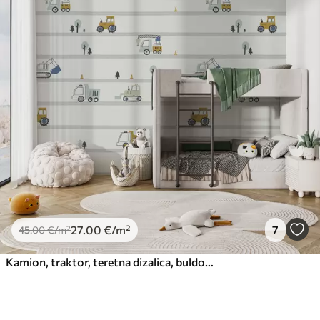
27
.00
€
/m²
7
45
.00
€
/m²
Kamion, traktor, teretna dizalica, buldožer, bager