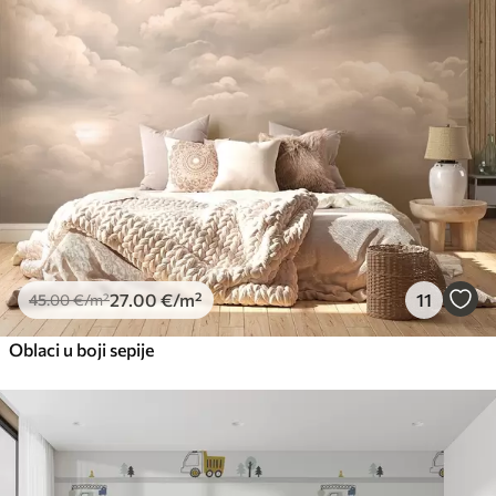
27
.00
€
/m²
11
45
.00
€
/m²
Oblaci u boji sepije