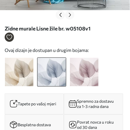
Zidne murale Lisne žile br. w05108v1
Ovaj dizajn je dostupan u drugim bojama:
Spremno za dostavu
Tapete po vašoj mjeri
za 1-3 radna dana
Povrat novca u roku
Besplatna dostava
od 30 dana