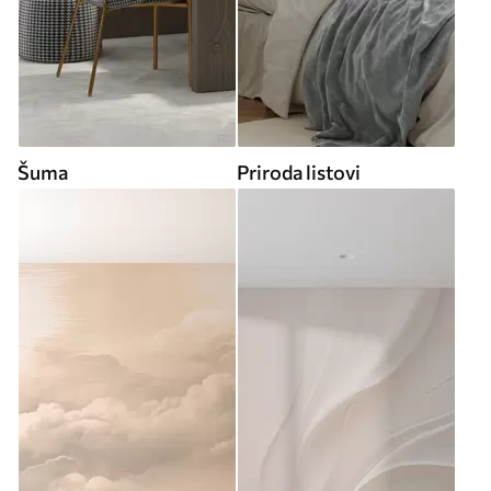
Šuma
Priroda listovi