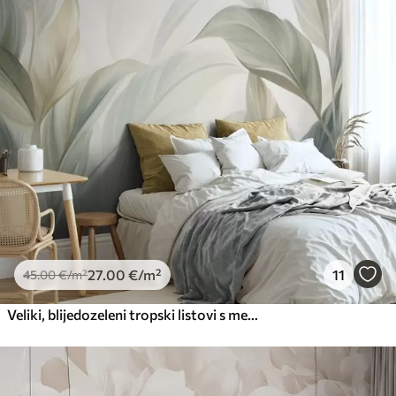
Premium
56
.67
34
.00
€
/m²
Premium vinil
66
.67
40
.00
€
/m²
Peel and Stick
81
.67
49
.00
€
/m²
27
.00
€
/m²
11
45
.00
€
/m²
Veliki, blijedozeleni tropski listovi s mekim, pastelnim bojama, teksturirana umjetnost