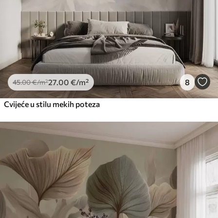
27
.00
€
/m²
8
45
.00
€
/m²
Cvijeće u stilu mekih poteza