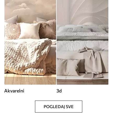
Akvarelni
3d
POGLEDAJ SVE