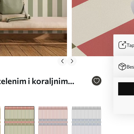
Tap
Bes
elenim i koraljnim