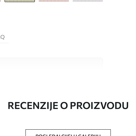
AQ
valitetna materijala, svaki prilagođen
džetima. Više informacija dostupno je u
ka prilagodbe.
RECENZIJE O PROIZVODU