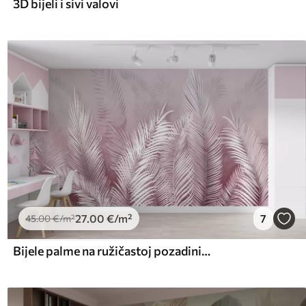
3D bijeli i sivi valovi
27
.00
€
/m²
7
45
.00
€
/m²
Bijele palme na ružičastoj pozadini. u ružičastim bojama