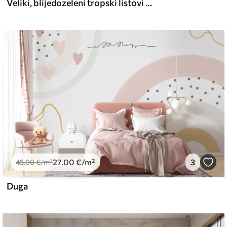
Veliki, blijedozeleni tropski listovi s mekim, pastelnim bojama, teksturirana umjetnost
27
.00
€
/m²
3
45
.00
€
/m²
Duga