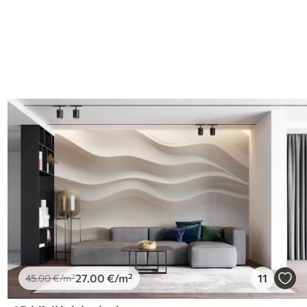
I
27
.00
€
/m²
11
45
.00
€
/m²