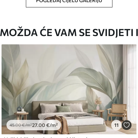
POGLEDAJ CIJELU GALERIJU
oju ste odredili, izrezana na identične trake
i/ili ljepilo za tapete.
MOŽDA ĆE VAM SE SVIDJETI 
iti mekom spužvom. Lakirane tapete mogu se
emium
67
34
.00
€
/m²
27
.00
€
/m²
11
l and Stick
45
.00
€
/m²
67
49
.00
€
/m²