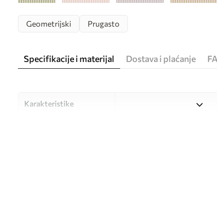
Geometrijski
Prugasto
Specifikacije i materijal
Dostava i plaćanje
F
Karakteristike
Materijal
Odaberite između tri visokok
različitim prostorijama i bu
nastavku ili tijekom postup
Autor
UWALLS
Broj artikla
w05150v4