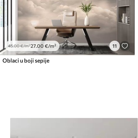
27
.00
€
/m²
11
45
.00
€
/m²
Oblaci u boji sepije