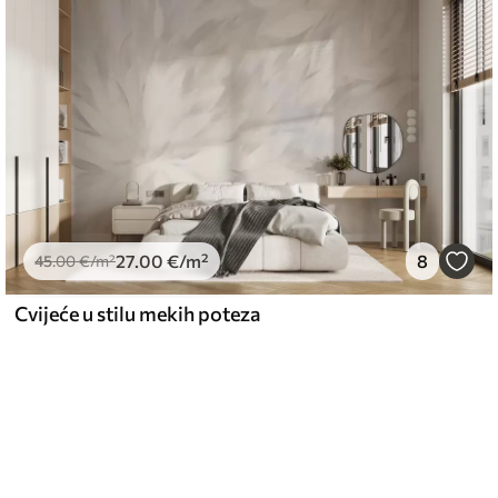
27
.00
€
/m²
8
45
.00
€
/m²
Cvijeće u stilu mekih poteza