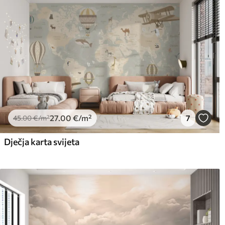
27
.00
€
/m²
7
45
.00
€
/m²
Dječja karta svijeta