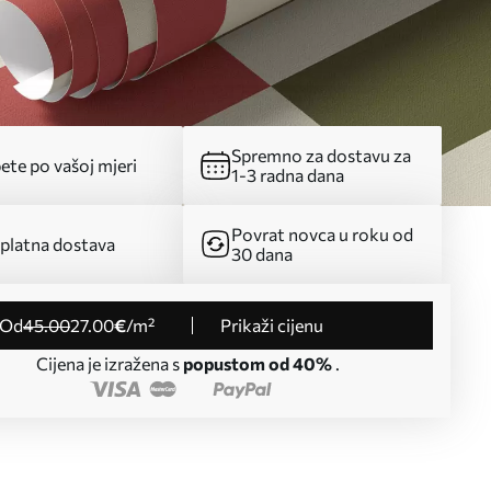
Spremno za dostavu za
ete po vašoj mjeri
1-3 radna dana
Povrat novca u roku od
platna dostava
30 dana
od
45
.00
27
.00
€
/m²
Prikaži cijenu
Cijena je izražena s
popustom od 40%
.