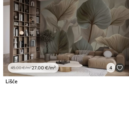
27
.00
€
/m²
4
45
.00
€
/m²
Lišće