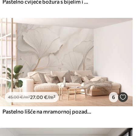
Pastelno cvijeće božura s bijelim i bež delikatnim laticama i bijelim linijama na svijetlo bež pozadini
27
.00
€
/m²
6
45
.00
€
/m²
Pastelno lišće na mramornoj pozadini u bež tonovima