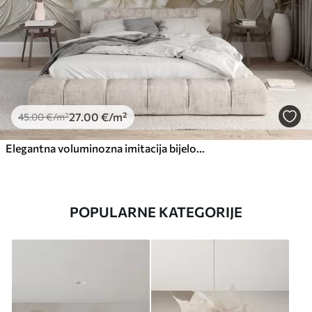
27
.00
€
/m²
45
.00
€
/m²
Elegantna voluminozna imitacija bijelog cvijeća božura s mekim laticama i pastelno žutim središtem, na svijetloj pozadini
POPULARNE KATEGORIJE