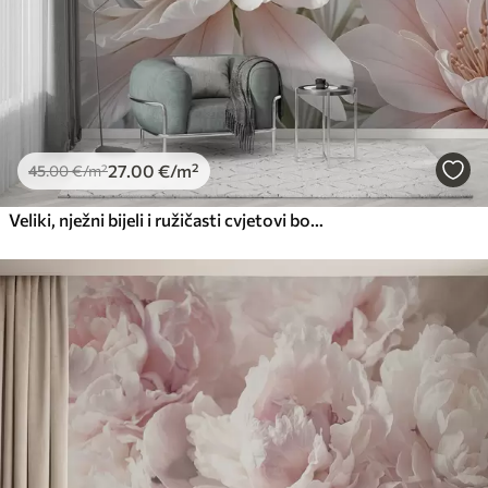
66
.67
40
.00
€
/m²
Peel and Stick
81
.67
49
.00
€
/m²
27
.00
€
/m²
45
.00
€
/m²
Veliki, nježni bijeli i ružičasti cvjetovi božura s mekim, pahuljastim laticama na zamućenoj sivoj pozadini