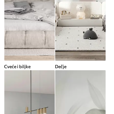
Cveće i biljke
Dečje