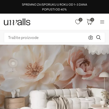
SPREMNO ZA ISPORUKU U ROKU OD 1–3 DANA
POPUSTI OD 40%
0
0