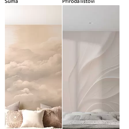
Šuma
Priroda listovi