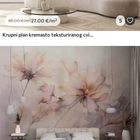
27
.00
€
/m²
5
45
.00
€
/m²
Krupni plan kremasto teksturiranog cvijeća s nježnim, tekućim laticama, stvarajući mekan, elegantan i teksturiran cvjetni aranžman