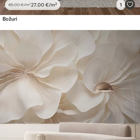
27
.00
€
/m²
1
45
.00
€
/m²
Božuri