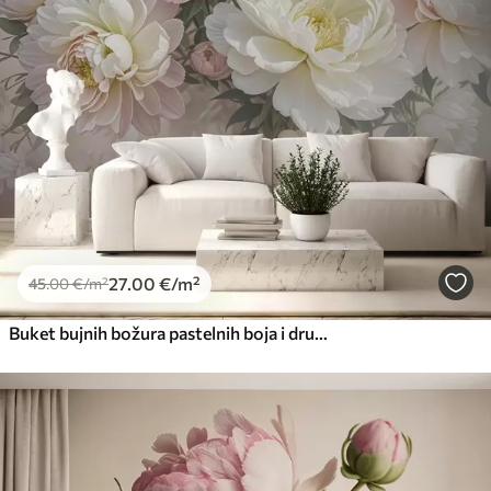
27
.00
€
/m²
45
.00
€
/m²
Buket bujnih božura pastelnih boja i drugog cvijeća na mekoj, zamućenoj pozadini