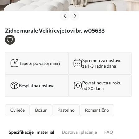
Zidne murale Veliki cvjetovi br. w05633
Spremno za dostavu
Tapete po vašoj mjeri
za 1-3 radna dana
Povrat novca u roku
Besplatna dostava
od 30 dana
Cvijeće
Božur
Pastelno
Romantično
Specifikacije i materijal
Dostava i plaćanje
FAQ