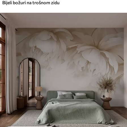
Bijeli božuri na trošnom zidu