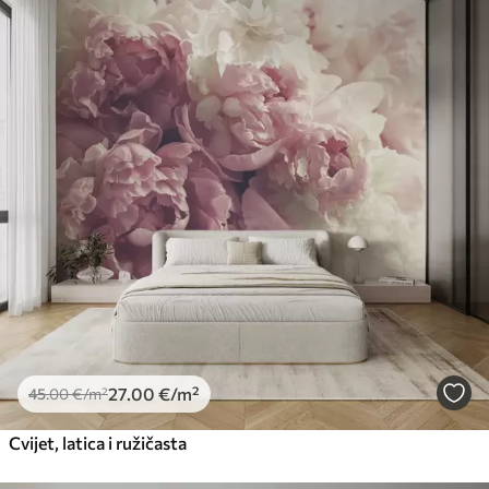
27
.00
€
/m²
45
.00
€
/m²
Cvijet, latica i ružičasta