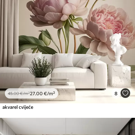
27
.00
€
/m²
8
45
.00
€
/m²
akvarel cvijeće