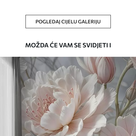
Čišćenje
Tapete se mogu nježno čistiti mekom
spužvom. Lakirane tapete mogu se čistiti
POGLEDAJ CIJELU GALERIJU
vodom.
Način primjene
Besprijekorna primjena
MOŽDA ĆE VAM SE SVIDJETI I
Dostupni materijali
Standard
45
.00
27
.00
€
/m²
Premium
56
.67
34
.00
€
/m²
Premium vinil