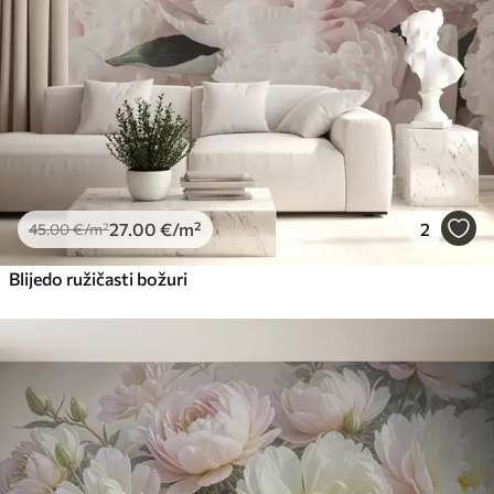
27
.00
€
/m²
2
45
.00
€
/m²
Blijedo ružičasti božuri