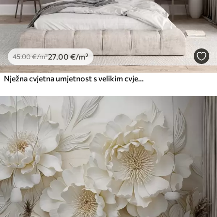
27
.00
€
/m²
45
.00
€
/m²
Nježna cvjetna umjetnost s velikim cvjetovima pastelnih boja s prozirnim laticama, mekim stabljikama i nježnom difuznom pozadinom