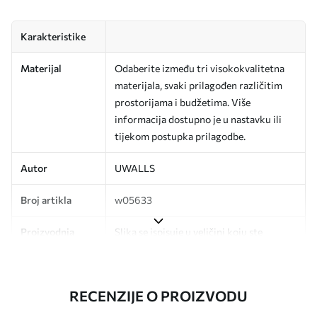
Karakteristike
Materijal
Odaberite između tri visokokvalitetna
materijala, svaki prilagođen različitim
prostorijama i budžetima. Više
informacija dostupno je u nastavku ili
tijekom postupka prilagodbe.
Autor
UWALLS
Broj artikla
w05633
Proizvodnja
Slika se ispisuje u veličini koju ste
odredili, izrezana na identične trake
širine do 50 cm.
RECENZIJE O PROIZVODU
Dodatno
Možete dodati premaz od laka i/ili ljepilo
za tapete.