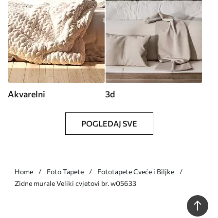
Akvarelni
3d
POGLEDAJ SVE
Home
Foto Tapete
Fototapete Cveće i Biljke
Zidne murale Veliki cvjetovi br. w05633