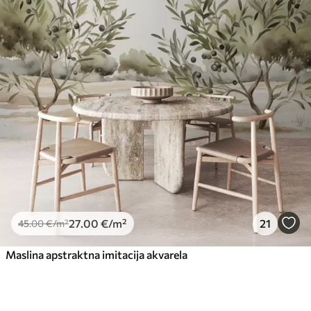
27
.00
€
/m²
21
45
.00
€
/m²
Maslina apstraktna imitacija akvarela