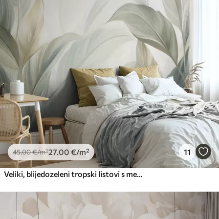
Premium
56
.67
34
.00
€
/m²
Premium vinil
66
.67
40
.00
€
/m²
Peel and Stick
81
.67
49
.00
€
/m²
27
.00
€
/m²
11
45
.00
€
/m²
Veliki, blijedozeleni tropski listovi s mekim, pastelnim bojama, teksturirana umjetnost