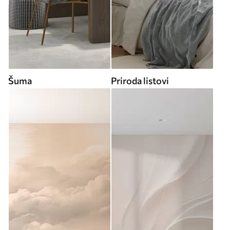
Šuma
Priroda listovi