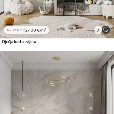
27
.00
€
/m²
7
45
.00
€
/m²
Dječja karta svijeta