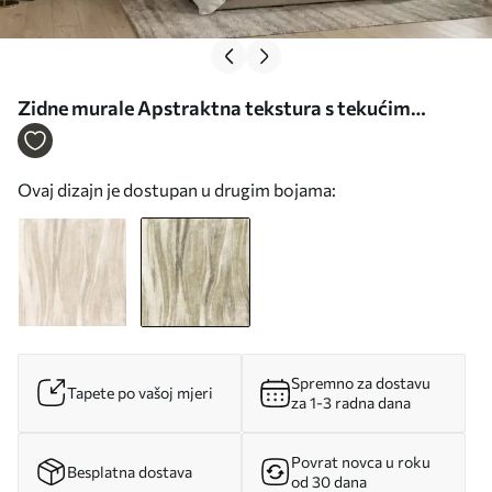
Zidne murale Apstraktna tekstura s tekućim
okomitim prugama u sivo-bež tonovima br.
w05686v1
Ovaj dizajn je dostupan u drugim bojama:
Spremno za dostavu
Tapete po vašoj mjeri
za 1-3 radna dana
Povrat novca u roku
Besplatna dostava
od 30 dana