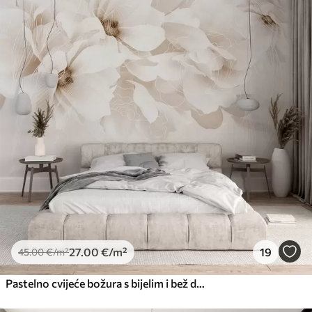
27
.00
€
/m²
19
45
.00
€
/m²
Pastelno cvijeće božura s bijelim i bež delikatnim laticama i bijelim linijama na svijetlo bež pozadini