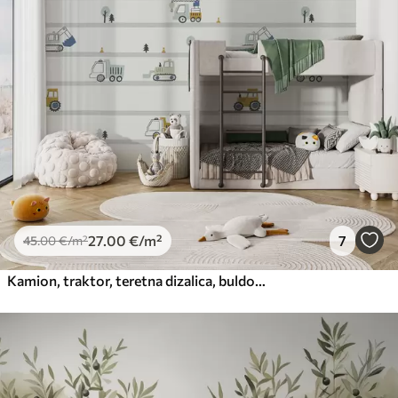
27
.00
€
/m²
7
45
.00
€
/m²
Kamion, traktor, teretna dizalica, buldožer, bager