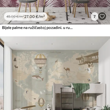
27
.00
€
/m²
7
45
.00
€
/m²
Bijele palme na ružičastoj pozadini. u ružičastim bojama