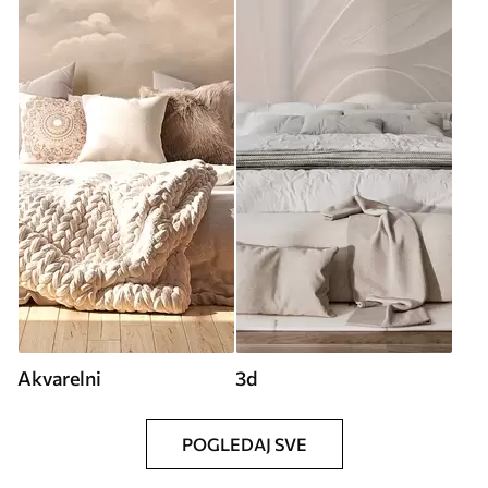
Akvarelni
3d
POGLEDAJ SVE