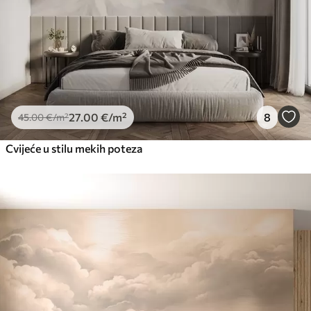
27
.00
€
/m²
8
45
.00
€
/m²
Cvijeće u stilu mekih poteza