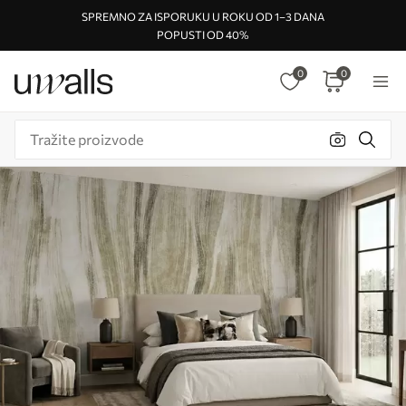
SPREMNO ZA ISPORUKU U ROKU OD 1–3 DANA
POPUSTI OD 40%
0
0