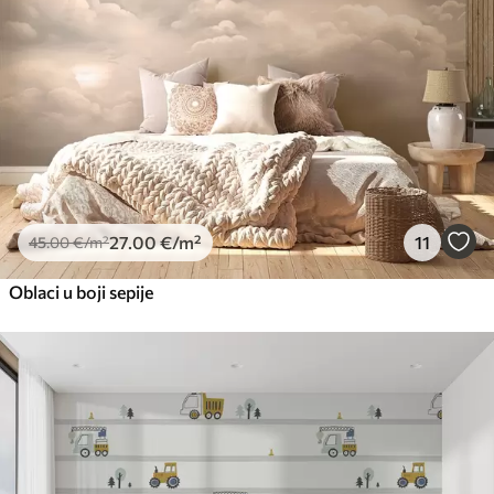
27
.00
€
/m²
11
45
.00
€
/m²
Oblaci u boji sepije