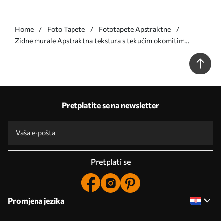
Home
Foto Tapete
Fototapete Apstraktne
Zidne murale Apstraktna tekstura s tekućim okomitim
prugama u sivo-bež tonovima br. w05686v1
Pretplatite se na newsletter
Pretplati se
Promjena jezika