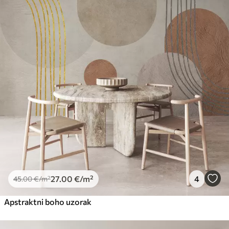
27
.00
€
/m²
4
45
.00
€
/m²
Apstraktni boho uzorak