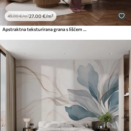
27
.00
€
/m²
45
.00
€
/m²
Apstraktna teksturirana grana s lišćem u nijansama smeđe, bež i crvene, na pozadini apstraktnih oblika