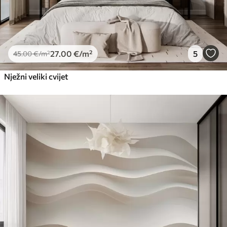
27
.00
€
/m²
5
45
.00
€
/m²
Nježni veliki cvijet