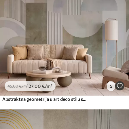
27
.00
€
/m²
5
45
.00
€
/m²
Apstraktna geometrija u art deco stilu s retro efektom