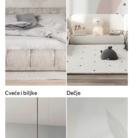
Cveće i biljke
Dečje