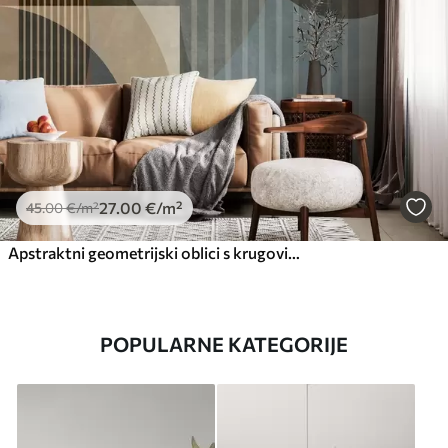
27
.00
€
/m²
45
.00
€
/m²
Apstraktni geometrijski oblici s krugovima i linijama, prigušeni zemljani tonovi, teksturirana, slojevita kompozicija
POPULARNE KATEGORIJE