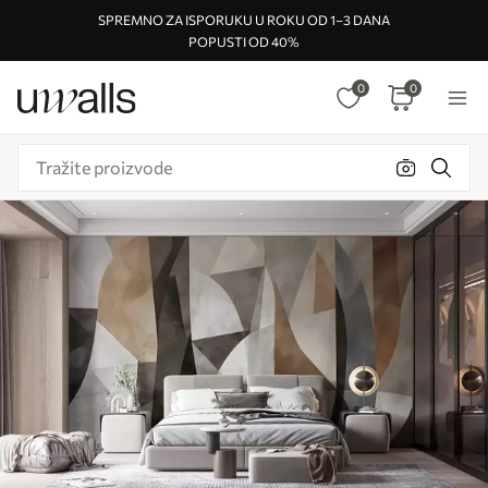
SPREMNO ZA ISPORUKU U ROKU OD 1–3 DANA
POPUSTI OD 40%
0
0