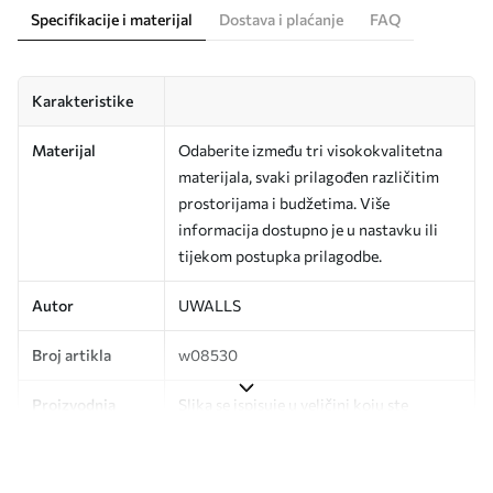
Specifikacije i materijal
Dostava i plaćanje
FAQ
Karakteristike
Materijal
Odaberite između tri visokokvalitetna
materijala, svaki prilagođen različitim
prostorijama i budžetima. Više
informacija dostupno je u nastavku ili
tijekom postupka prilagodbe.
Autor
UWALLS
Broj artikla
w08530
Proizvodnja
Slika se ispisuje u veličini koju ste
odredili, izrezana na identične trake
širine do 50 cm.