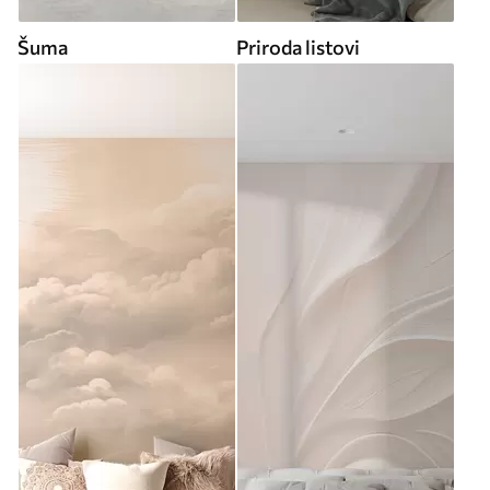
Šuma
Priroda listovi