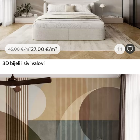
27
.00
€
/m²
11
45
.00
€
/m²
3D bijeli i sivi valovi