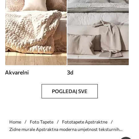
Akvarelni
3d
POGLEDAJ SVE
Home
Foto Tapete
Fototapete Apstraktne
Zidne murale Apstraktna moderna umjetnost teksturnih
geometrijskih oblika u nijansama smeđe, sive i bež boje br.