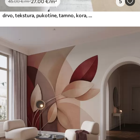
27
.00
€
/m²
5
45
.00
€
/m²
drvo, tekstura, pukotine, tamno, kora, površina