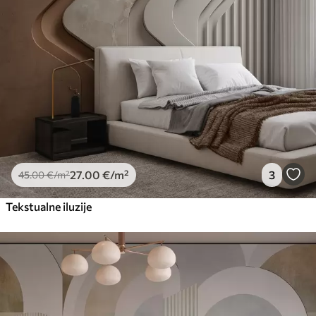
27
.00
€
/m²
3
45
.00
€
/m²
Tekstualne iluzije