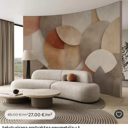
27
.00
€
/m²
45
.00
€
/m²
teksturirana apstraktna geometrija u toplim smeđim i oker tonovima