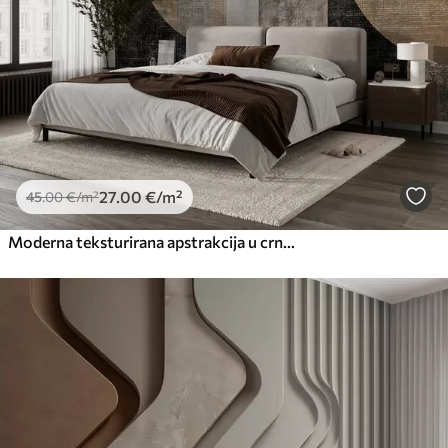
Premium vinil
66
.67
40
.00
€
/m²
Peel and Stick
81
.67
49
.00
€
/m²
27
.00
€
/m²
45
.00
€
/m²
Moderna teksturirana apstrakcija u crnoj i narančastoj boji