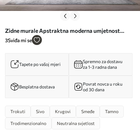
Zidne murale Apstraktna moderna umjetnost
teksturnih geometrijskih oblika u nijansama smeđe,
3
Sviđa mi se
sive i bež boje br. w08530
Spremno za dostavu
Tapete po vašoj mjeri
za 1-3 radna dana
Povrat novca u roku
Besplatna dostava
od 30 dana
Trokuti
Sivo
Krugovi
Smeđe
Tamno
Trodimenzionalno
Neutralna svjetlost