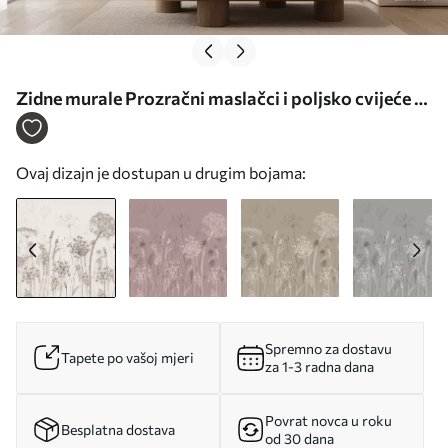
Zidne murale Prozračni maslačci i poljsko cvijeće u
stilu akvarela br. w08637
Ovaj dizajn je dostupan u drugim bojama:
Spremno za dostavu
Tapete po vašoj mjeri
za 1-3 radna dana
Povrat novca u roku
Besplatna dostava
od 30 dana