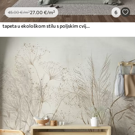
27
.00
€
/m²
6
45
.00
€
/m²
tapeta u ekološkom stilu s poljskim cvijećem i biljkama na teksturiranoj pozadini