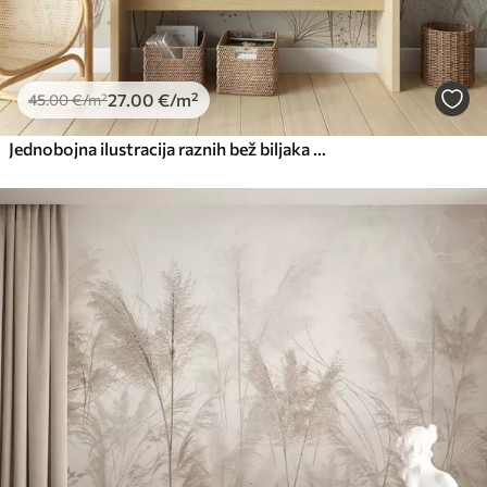
27
.00
€
/m²
45
.00
€
/m²
Jednobojna ilustracija raznih bež biljaka i klasića s nježnim, tankim linijama i teksturama