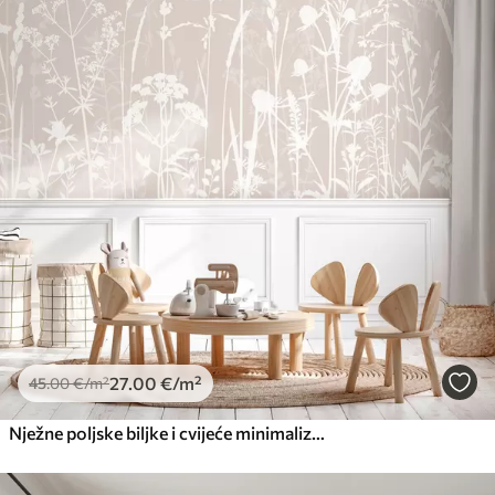
27
.00
€
/m²
45
.00
€
/m²
Nježne poljske biljke i cvijeće minimalizam