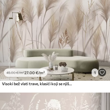
27
.00
€
/m²
1
45
.00
€
/m²
Visoki bež vlati trave, klasići koji se njišu na vjetru na mekoj, svijetloj pozadini