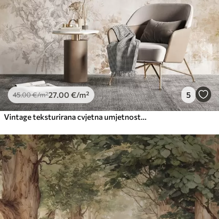
27
.00
€
/m²
5
45
.00
€
/m²
Vintage teksturirana cvjetna umjetnost s ilustracijama nježnog vrtnog cvijeća i lišća u stilu crtanja, mekim pastelnim bež i sepia tonovima