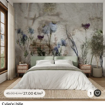
27
.00
€
/m²
1
45
.00
€
/m²
Cvijeće i bilje