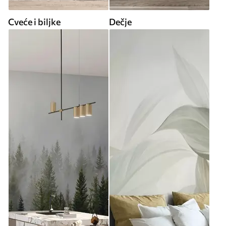
Cveće i biljke
Dečje