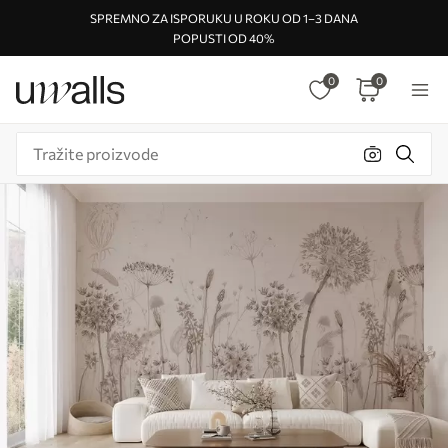
SPREMNO ZA ISPORUKU U ROKU OD 1–3 DANA
POPUSTI OD 40%
0
0