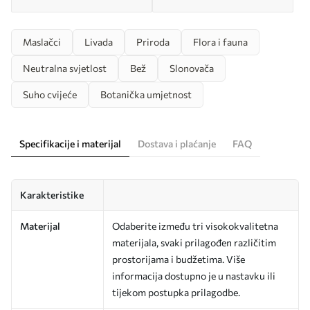
Maslačci
Livada
Priroda
Flora i fauna
Neutralna svjetlost
Bež
Slonovača
Suho cvijeće
Botanička umjetnost
Specifikacije i materijal
Dostava i plaćanje
FAQ
Karakteristike
Materijal
Odaberite između tri visokokvalitetna
materijala, svaki prilagođen različitim
prostorijama i budžetima. Više
informacija dostupno je u nastavku ili
tijekom postupka prilagodbe.