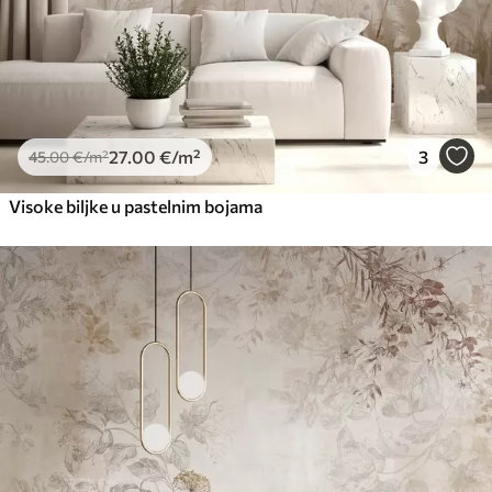
27
.00
€
/m²
3
45
.00
€
/m²
Visoke biljke u pastelnim bojama