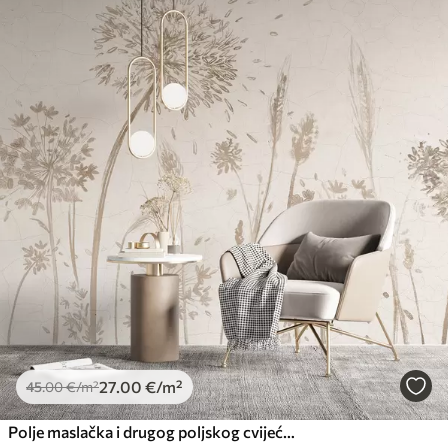
Standard
45
.00
27
.00
€
/m²
Premium
56
.67
34
.00
€
/m²
Premium vinil
66
.67
40
.00
€
/m²
Peel and Stick
81
.67
49
.00
€
/m²
27
.00
€
/m²
45
.00
€
/m²
Polje maslačka i drugog poljskog cvijeća na mekoj, maglovitoj pozadini