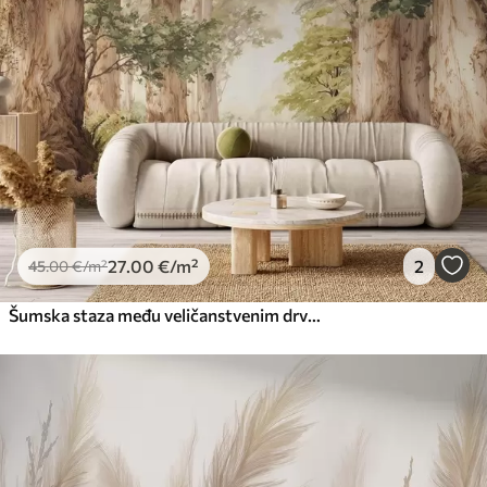
27
.00
€
/m²
2
45
.00
€
/m²
Šumska staza među veličanstvenim drvećem u stilu akvarela