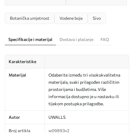
Botanička umjetnost
Vodene boje
Sivo
Specifikacije i materijal
Dostava i plaćanje
FAQ
Karakteristike
Materijal
Odaberite između tri visokokvalitetna
materijala, svaki prilagođen različitim
prostorijama i budžetima. Više
informacija dostupno je u nastavku ili
tijekom postupka prilagodbe.
Autor
UWALLS
Broj artikla
w09893v2