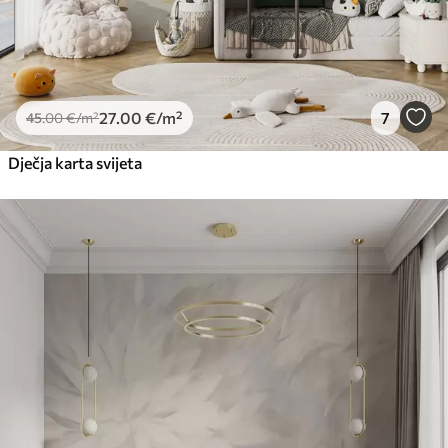
27
.00
€
/m²
7
45
.00
€
/m²
Dječja karta svijeta