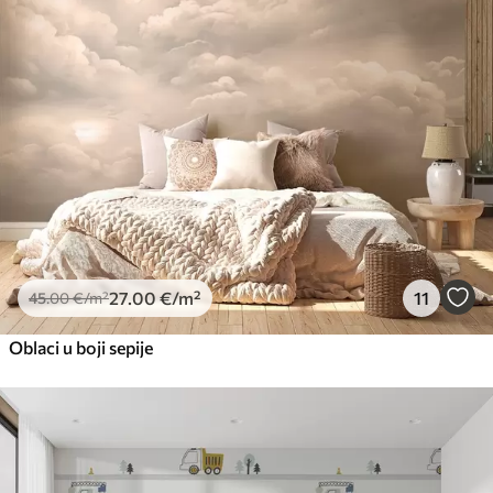
27
.00
€
/m²
11
45
.00
€
/m²
Oblaci u boji sepije