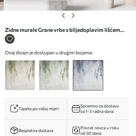
Zidne murale Grane vrbe s blijedoplavim lišćem
koje visi na prigušenoj pozadini u akvarelnom stilu
br. w09893v2
Ovaj dizajn je dostupan u drugim bojama:
Spremno za dostavu
Tapete po vašoj mjeri
za 1-3 radna dana
Povrat novca u roku
Besplatna dostava
od 30 dana