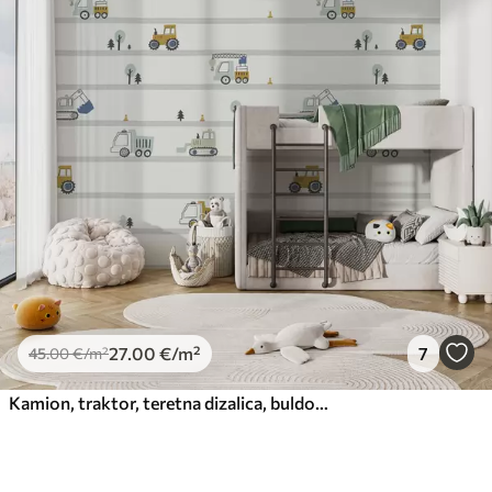
27
.00
€
/m²
7
45
.00
€
/m²
Kamion, traktor, teretna dizalica, buldožer, bager