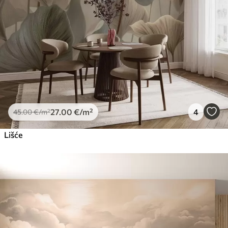
27
.00
€
/m²
4
45
.00
€
/m²
Lišće