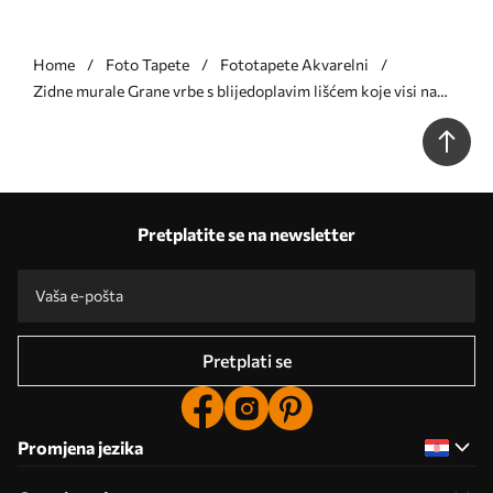
Home
Foto Tapete
Fototapete Akvarelni
Zidne murale Grane vrbe s blijedoplavim lišćem koje visi na
prigušenoj pozadini u akvarelnom stilu br. w09893v2
Pretplatite se na newsletter
Pretplati se
Promjena jezika