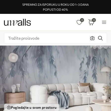
SPREMNO ZA ISPORUKU U ROKU OD 1–3 DANA
POPUSTI OD 40%
0
0
Pogledajte u svom prostoru