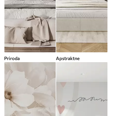
Priroda
Apstraktne