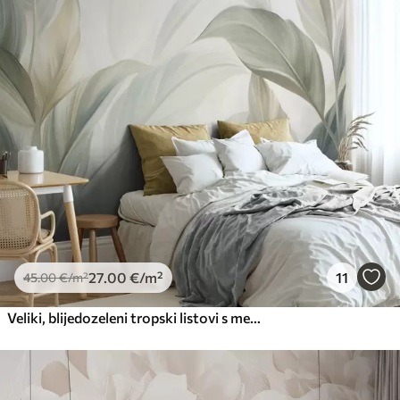
Premium
56
.67
34
.00
€
/m²
Premium vinil
66
.67
40
.00
€
/m²
Peel and Stick
81
.67
49
.00
€
/m²
27
.00
€
/m²
11
45
.00
€
/m²
Veliki, blijedozeleni tropski listovi s mekim, pastelnim bojama, teksturirana umjetnost