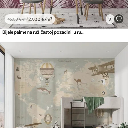
27
.00
€
/m²
7
45
.00
€
/m²
Bijele palme na ružičastoj pozadini. u ružičastim bojama