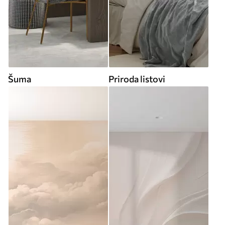
Šuma
Priroda listovi