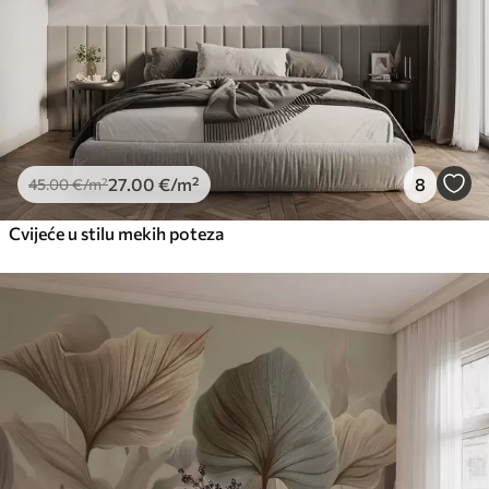
27
.00
€
/m²
8
45
.00
€
/m²
Cvijeće u stilu mekih poteza