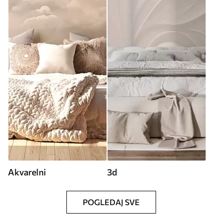
Akvarelni
3d
POGLEDAJ SVE