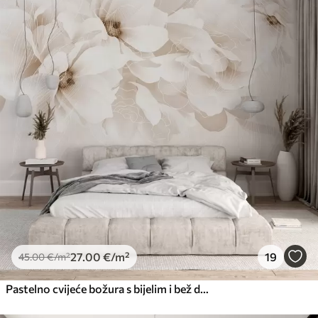
27
.00
€
/m²
19
45
.00
€
/m²
Pastelno cvijeće božura s bijelim i bež delikatnim laticama i bijelim linijama na svijetlo bež pozadini