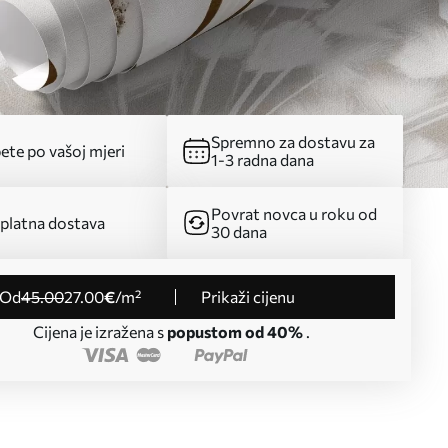
Spremno za dostavu za
ete po vašoj mjeri
1-3 radna dana
Povrat novca u roku od
platna dostava
30 dana
od
45
.00
27
.00
€
/m²
Prikaži cijenu
Cijena je izražena s
popustom od 40%
.