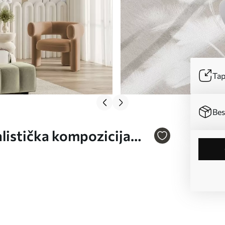
Tap
Bes
listička kompozicija
nom geometrijom br.