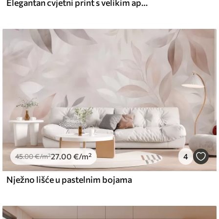
Elegantan cvjetni print s velikim apstraktnim linijama cvijeća i lišća u nijansama sive i bež na svijetloj pozadini
27
.00
€
/m²
4
45
.00
€
/m²
Nježno lišće u pastelnim bojama