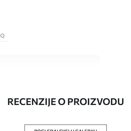
AQ
valitetna materijala, svaki prilagođen
džetima. Više informacija dostupno je u
ka prilagodbe.
RECENZIJE O PROIZVODU