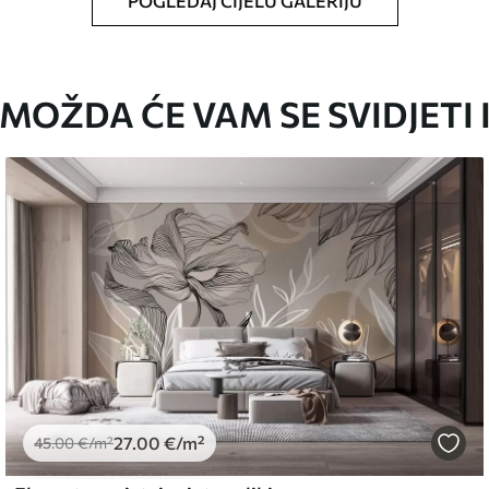
POGLEDAJ CIJELU GALERIJU
oju ste odredili, izrezana na identične trake
i/ili ljepilo za tapete.
MOŽDA ĆE VAM SE SVIDJETI 
iti mekom spužvom. Lakirane tapete mogu se
emium
67
34
.00
€
/m²
27
.00
€
/m²
l and Stick
45
.00
€
/m²
67
49
.00
€
/m²