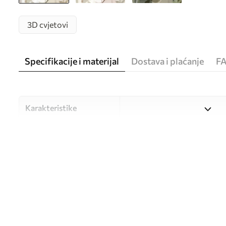
3D cvjetovi
Specifikacije i materijal
Dostava i plaćanje
F
Karakteristike
Materijal
Odaberite između tri visokok
različitim prostorijama i bu
nastavku ili tijekom postup
Autor
UWALLS
Broj artikla
w09906