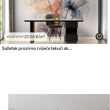
27
.00
€
/m²
45
.00
€
/m²
Sažetak prozirno cvijeće tekući akvarel