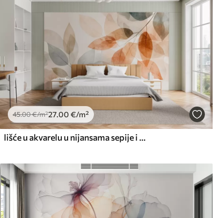
27
.00
€
/m²
45
.00
€
/m²
lišće u akvarelu u nijansama sepije i sive