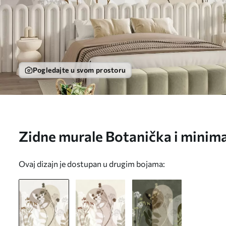
Pogledajte u svom prostoru
Zidne murale Botanička i minima
suhog cvijeća i lišća s apstrakt
Ovaj dizajn je dostupan u drugim bojama:
w09906