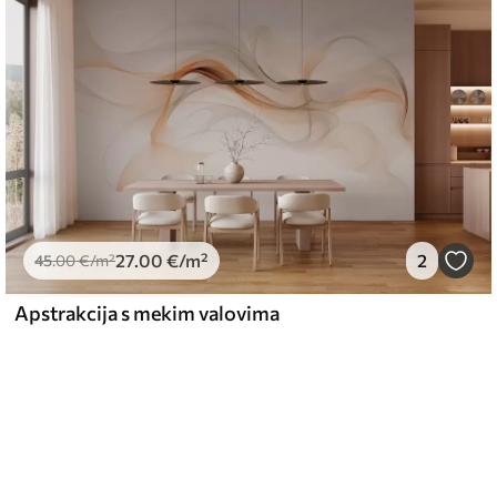
27
.00
€
/m²
2
45
.00
€
/m²
Apstrakcija s mekim valovima