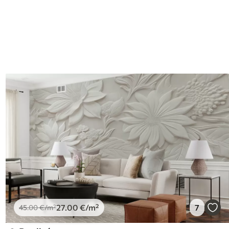
I
27
.00
€
/m²
7
45
.00
€
/m²