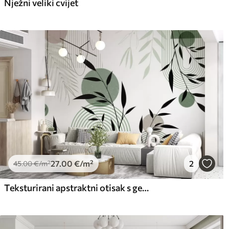
Nježni veliki cvijet
27
.00
€
/m²
2
45
.00
€
/m²
Teksturirani apstraktni otisak s geometrijskim oblicima, krugovima i lukovima te crnim i zelenim biljkama na bijeloj pozadini