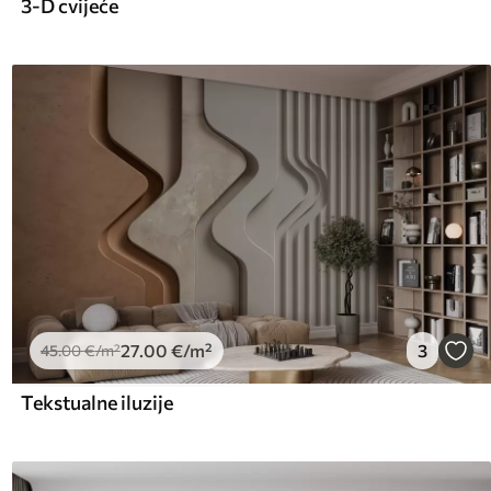
3-D cvijeće
27
.00
€
/m²
3
45
.00
€
/m²
Tekstualne iluzije