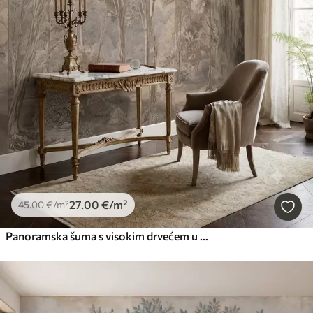
27
.00
€
/m²
45
.00
€
/m²
Panoramska šuma s visokim drvećem u mekim, toplim tonovima