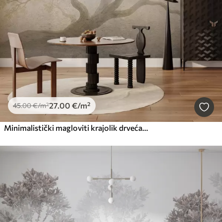
27
.00
€
/m²
45
.00
€
/m²
Minimalistički magloviti krajolik drveća u mekim bež tonovima, sanjiva atmosferska umjetnost