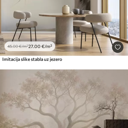
27
.00
€
/m²
45
.00
€
/m²
Imitacija slike stabla uz jezero