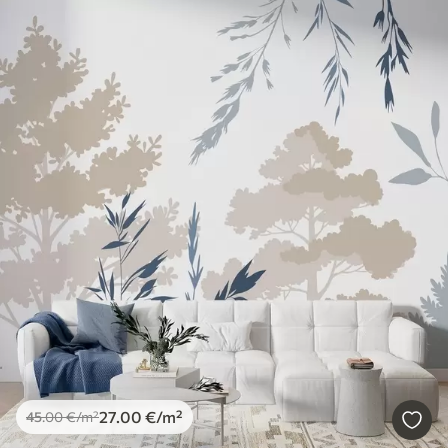
27
.00
€
/m²
45
.00
€
/m²