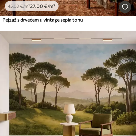
27
.00
€
/m²
45
.00
€
/m²
Pejzaž s drvećem u vintage sepia tonu