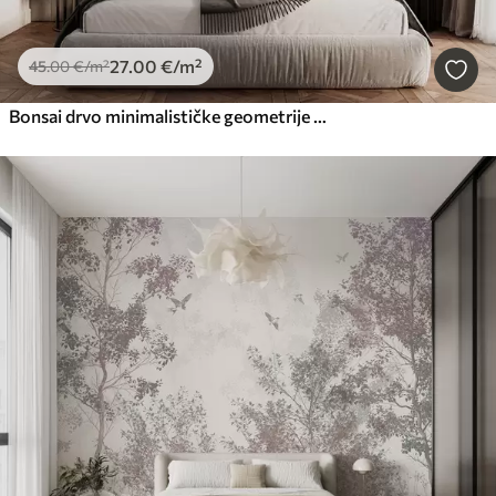
27
.00
€
/m²
45
.00
€
/m²
Bonsai drvo minimalističke geometrije grunge pozadine