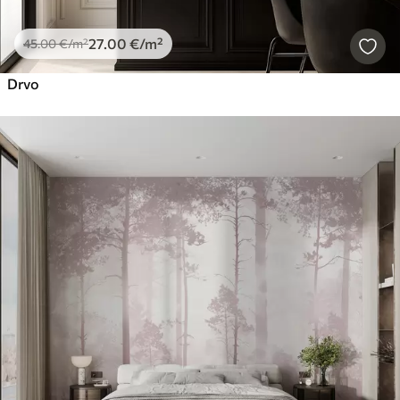
27
.00
€
/m²
45
.00
€
/m²
Drvo