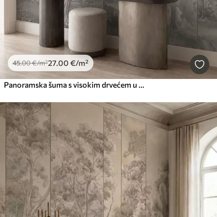
27
.00
€
/m²
45
.00
€
/m²
Panoramska šuma s visokim drvećem u mekim, hladnim tonovima