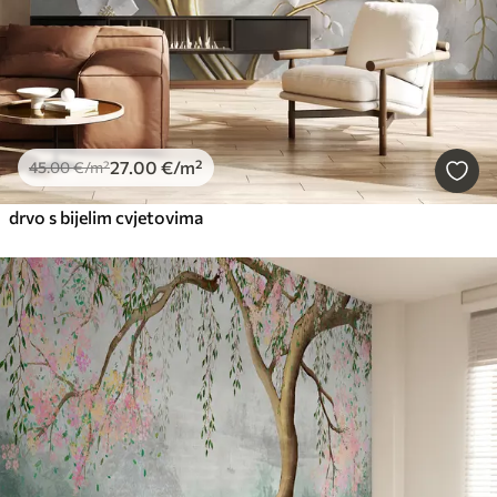
27
.00
€
/m²
45
.00
€
/m²
drvo s bijelim cvjetovima