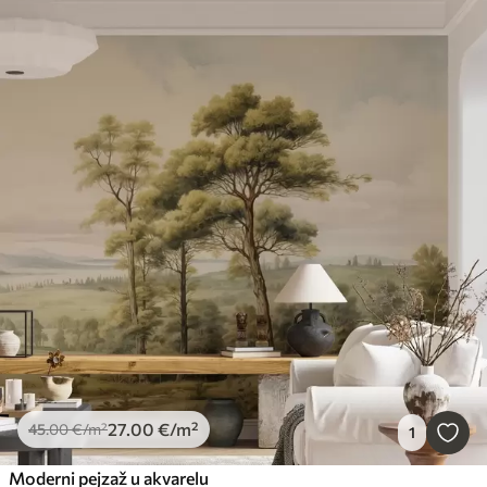
27
.00
€
/m²
45
.00
€
/m²
1
Moderni pejzaž u akvarelu