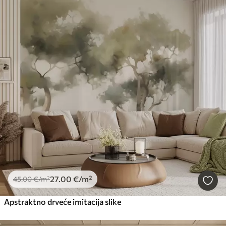
27
.00
€
/m²
45
.00
€
/m²
Apstraktno drveće imitacija slike