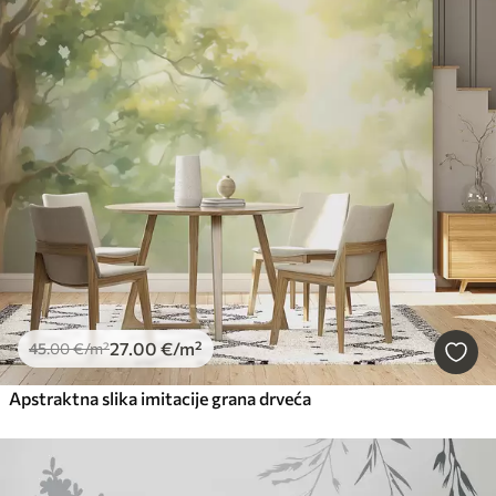
27
.00
€
/m²
45
.00
€
/m²
Apstraktna slika imitacije grana drveća