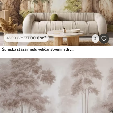
27
.00
€
/m²
45
.00
€
/m²
2
Šumska staza među veličanstvenim drvećem u stilu akvarela