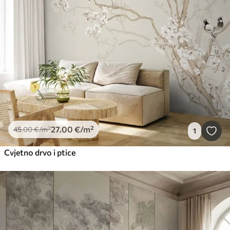
27
.00
€
/m²
45
.00
€
/m²
1
Cvjetno drvo i ptice