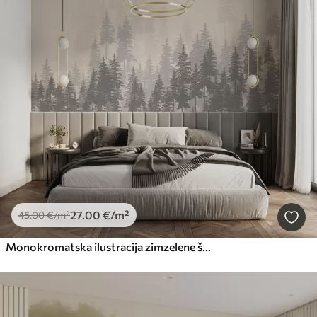
27
.00
€
/m²
45
.00
€
/m²
Monokromatska ilustracija zimzelene šume