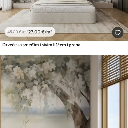
27
.00
€
/m²
45
.00
€
/m²
Drveće sa smeđim i sivim lišćem i granama s pticama koje lete nebom, bijela pozadina