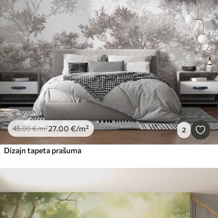
27
.00
€
/m²
45
.00
€
/m²
2
Dizajn tapeta prašuma