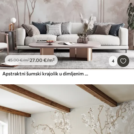
27
.00
€
/m²
45
.00
€
/m²
4
Apstraktni šumski krajolik u dimljenim bež tonovima s osjećajem dubine