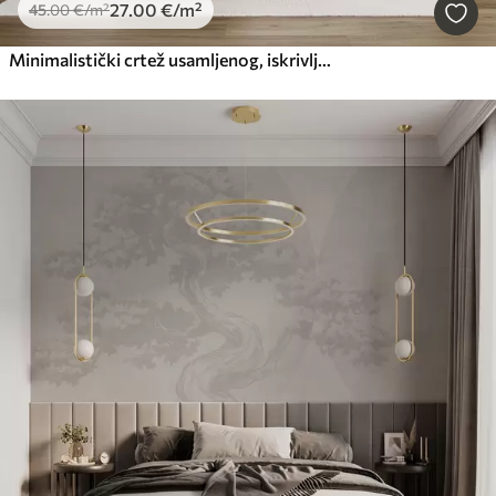
27
.00
€
/m²
45
.00
€
/m²
Minimalistički crtež usamljenog, iskrivljenog stabla u pustom, stjenovitom krajoliku s planinama u pozadini