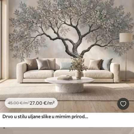
27
.00
€
/m²
45
.00
€
/m²
Drvo u stilu uljane slike u mirnim prirodnim sivo-bež tonovima