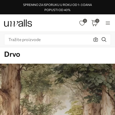
SPREMNO ZA ISPORUKU U ROKU OD 1–3 DANA
POPUSTI OD 40%
0
0
Drvo