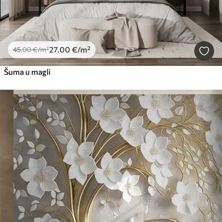
27
.00
€
/m²
45
.00
€
/m²
Šuma u magli