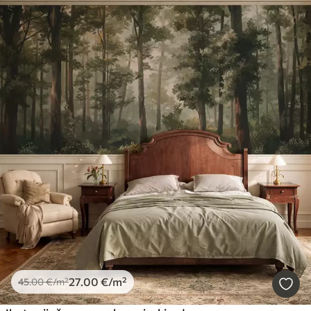
27
.00
€
/m²
45
.00
€
/m²