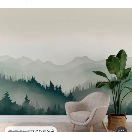
27
.00
€
/m²
45
.00
€
/m²