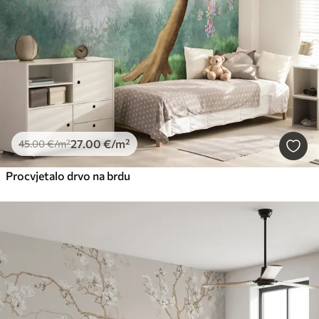
27
.00
€
/m²
45
.00
€
/m²
Procvjetalo drvo na brdu