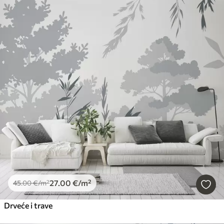
27
.00
€
/m²
45
.00
€
/m²
Drveće i trave