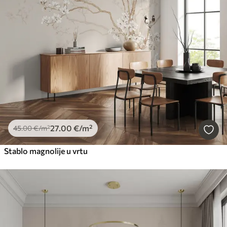
27
.00
€
/m²
45
.00
€
/m²
Stablo magnolije u vrtu