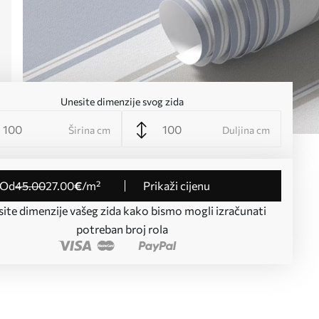
Unesite dimenzije svog zida
Širina cm
Duljina cm
od
45
.00
27
.00
€
/m²
Prikaži cijenu
ite dimenzije vašeg zida kako bismo mogli izračunati
potreban broj rola