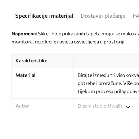
Specifikacije i materijal
Dostava i plaćanje
F
Napomena:
Slike i boje prikazanih tapeta mogu se malo ra
monitora, rezolucije i uvjeta osvjetljenja u prostoriji.
Karakteristike
Materijal
Birajte između tri visokokval
potrebe i proračune. Više poj
tijekom procesa prilagođav
Autor
Dizajn studio Uwalls
Broj artikla
a00557
Završna obrada
Polu-mat.