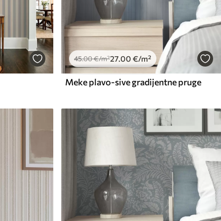
27
.00
€
/m²
45
.00
€
/m²
Meke plavo-sive gradijentne pruge