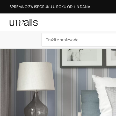
SPREMNO ZA ISPORUKU U ROKU OD 1–3 DANA