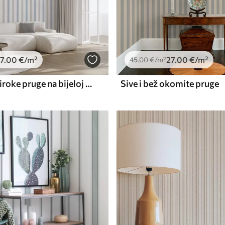
7
.00
€
/m²
27
.00
€
/m²
45
.00
€
/m²
Sive i plave široke pruge na bijeloj pozadini
Sive i bež okomite pruge