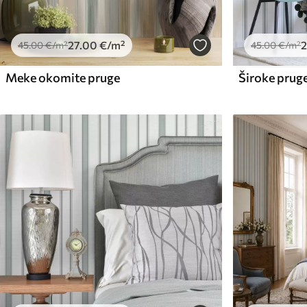
27
.00
€
/m²
2
45
.00
€
/m²
45
.00
€
/m²
Meke okomite pruge
Široke pruge