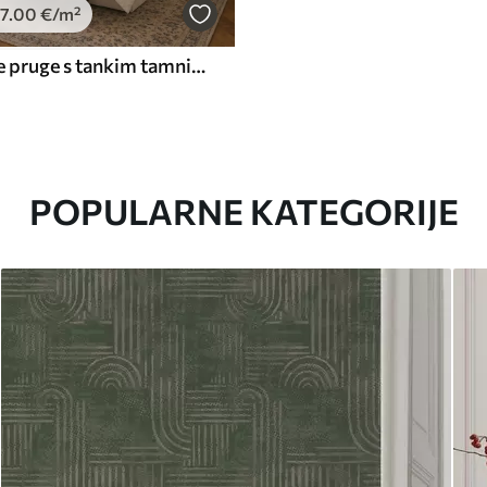
7
.00
€
/m²
Svijetloplave pruge s tankim tamnim linijama
POPULARNE KATEGORIJE