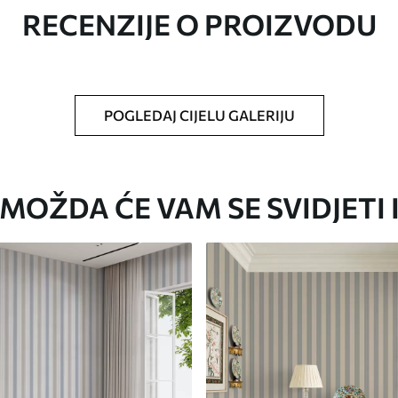
RECENZIJE O PROIZVODU
oju ste odredili, izrezana na identične trake
i/ili ljepilo za tapete.
POGLEDAJ CIJELU GALERIJU
iti mekom spužvom. Lakirane tapete mogu se
MOŽDA ĆE VAM SE SVIDJETI 
Premium vinil
66
.67
40
.00
€
/m²