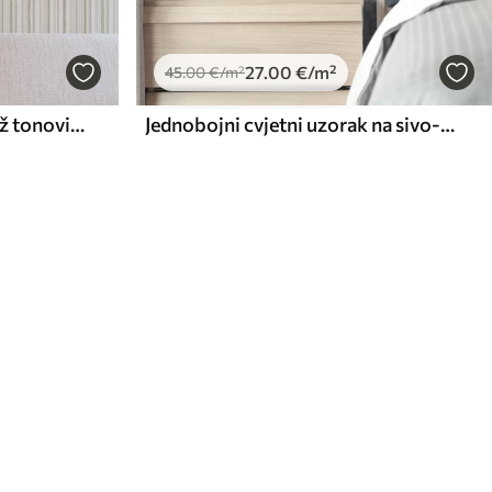
27
.00
€
/m²
45
.00
€
/m²
Tanke pruge u svijetlim bež tonovima
Jednobojni cvjetni uzorak na sivo-plavoj pozadini