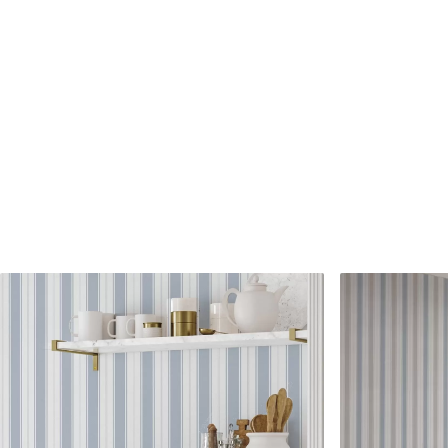
Proizvodnja
Slika se ispisuje u veličini k
širine do 50 cm.
Dodatne opcije
Možete dodati premaz od laka 
Čišćenje
Tapete se mogu nježno čist
čistiti vodom.
Metoda primjene
Besprijekorna primjena
Dostupni materijali
Standard
Premium
45
.00
56
.67
27
.00
€
/m²
34
.00
€
/m²