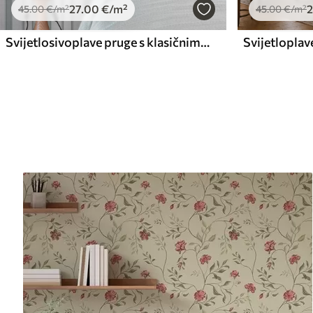
27
.00
€
/m²
2
45
.00
€
/m²
45
.00
€
/m²
Svijetlosivoplave pruge s klasičnim ritmom