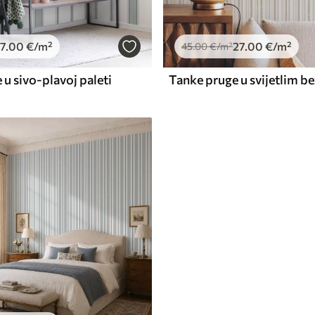
7
.00
€
/m²
27
.00
€
/m²
45
.00
€
/m²
 u sivo-plavoj paleti