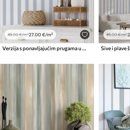
27
.00
€
/m²
2
45
.00
€
/m²
45
.00
€
/m²
Verzija s ponavljajućim prugama u sivo-plavim tonovima