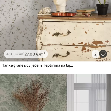
27
.00
€
/m²
2
45
.00
€
/m²
Tanke grane s cvijećem i leptirima na bijeloj pozadini