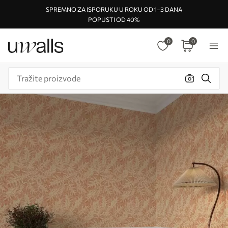
SPREMNO ZA ISPORUKU U ROKU OD 1–3 DANA
POPUSTI OD 40%
0
0