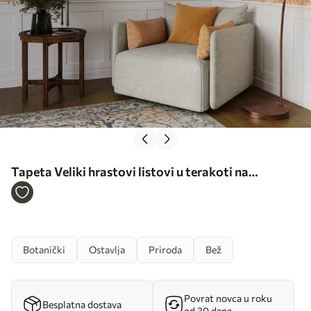
Tapeta Veliki hrastovi listovi u terakoti na
kremastoj podlozi br. a00846
Botanički
Ostavlja
Priroda
Bež
Povrat novca u roku
Besplatna dostava
od 30 dana