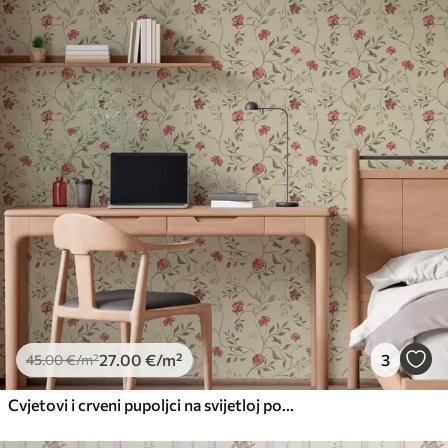
27
.00
€
/m²
3
45
.00
€
/m²
Cvjetovi i crveni pupoljci na svijetloj pozadini