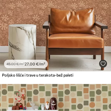
Standard
45
.00
27
.00
€
/m²
Premium
56
.67
34
.00
€
/m²
Premium vinil
66
.67
40
.00
€
/m²
27
.00
€
/m²
45
.00
€
/m²
Poljsko lišće i trave u terakota-bež paleti