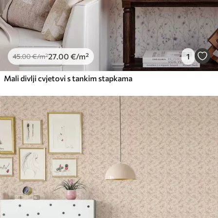
27
.00
€
/m²
1
45
.00
€
/m²
Mali divlji cvjetovi s tankim stapkama