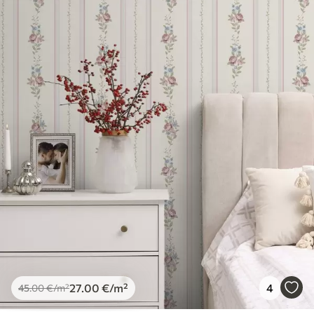
27
.00
€
/m²
4
45
.00
€
/m²