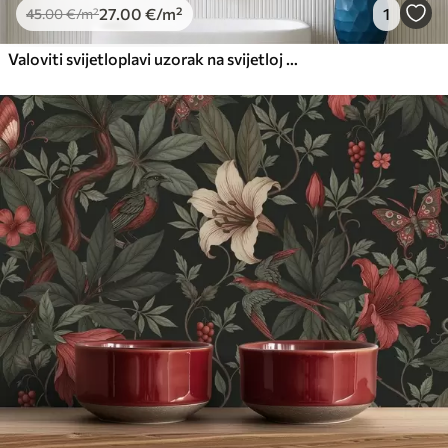
27
.00
€
/m²
1
45
.00
€
/m²
Valoviti svijetloplavi uzorak na svijetloj pozadini