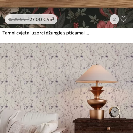
27
.00
€
/m²
2
45
.00
€
/m²
Tamni cvjetni uzorci džungle s pticama i leptirima