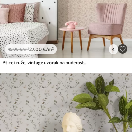
27
.00
€
/m²
4
45
.00
€
/m²
Ptice i ruže, vintage uzorak na puderasto ružičastoj boji