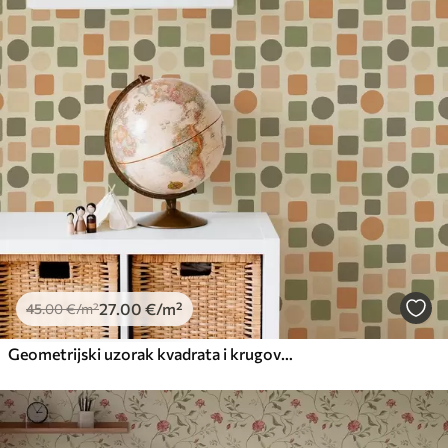
27
.00
€
/m²
45
.00
€
/m²
Geometrijski uzorak kvadrata i krugova u toplim tonovima