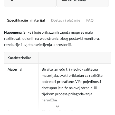
Specifikacije i materijal
Dostava i plaćanje
FAQ
Napomena:
Slike i boje prikazanih tapeta mogu se malo
razlikovati od onih na web stranici zbog postavki monitora,
rezolucije i uvjeta osvjetljenja u prostoriji.
Karakteristike
Materijal
Birajte između tri visokokvalitetna
materijala, svaki prikladan za različite
potrebe i proračune. Više pojedinosti
dostupno je niže na ovoj stranici ili
tijekom procesa prilagođavanja
narudžbe.
Autor
Dizajn studio Uwalls