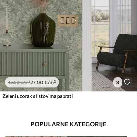
27
.00
€
/m²
8
45
.00
€
/m²
Zeleni uzorak s listovima paprati
POPULARNE KATEGORIJE