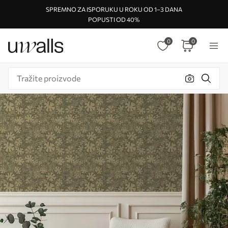
SPREMNO ZA ISPORUKU U ROKU OD 1–3 DANA
POPUSTI OD 40%
0
0