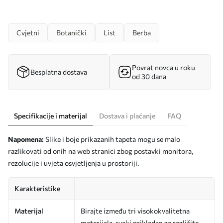
Cvjetni
Botanički
List
Berba
Povrat novca u roku
Besplatna dostava
od 30 dana
Specifikacije i materijal
Dostava i plaćanje
FAQ
Napomena:
Slike i boje prikazanih tapeta mogu se malo
razlikovati od onih na web stranici zbog postavki monitora,
rezolucije i uvjeta osvjetljenja u prostoriji.
Karakteristike
Materijal
Birajte između tri visokokvalitetna
materijala, svaki prikladan za različite