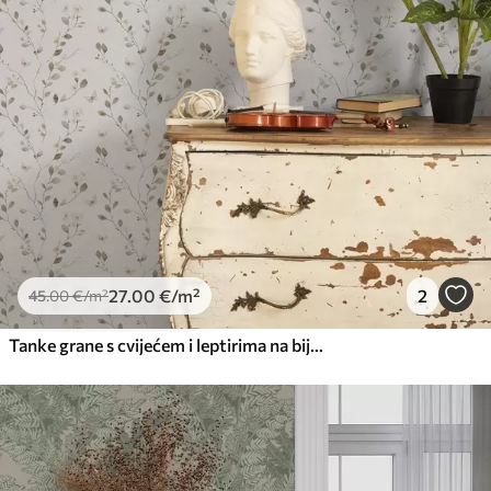
27
.00
€
/m²
2
45
.00
€
/m²
Tanke grane s cvijećem i leptirima na bijeloj pozadini