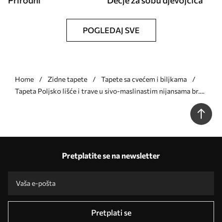
Prirodni
Dečje za sobu djevojčica
POGLEDAJ SVE
Home
Zidne tapete
Tapete sa cvećem i biljkama
Tapeta Poljsko lišće i trave u sivo-maslinastim nijansama br.
a00847v1
Pretplatite se na newsletter
Pretplati se