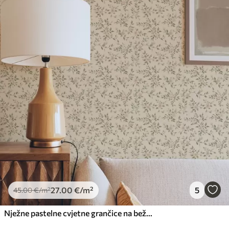
27
.00
€
/m²
5
45
.00
€
/m²
Nježne pastelne cvjetne grančice na bež pozadini