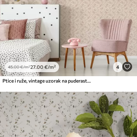
27
.00
€
/m²
4
45
.00
€
/m²
Ptice i ruže, vintage uzorak na puderasto ružičastoj boji