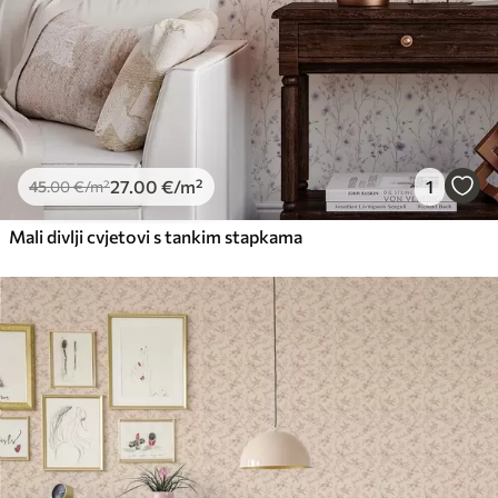
27
.00
€
/m²
1
45
.00
€
/m²
Mali divlji cvjetovi s tankim stapkama