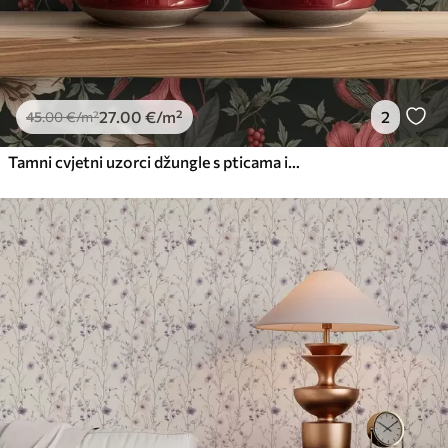
27
.00
€
/m²
2
45
.00
€
/m²
Tamni cvjetni uzorci džungle s pticama i leptirima