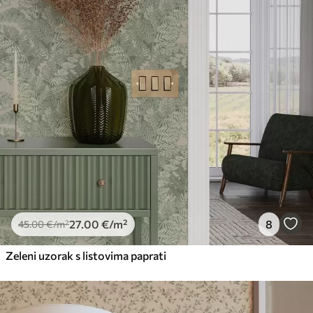
27
.00
€
/m²
8
45
.00
€
/m²
Zeleni uzorak s listovima paprati