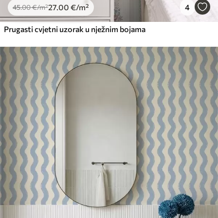
27
.00
€
/m²
4
45
.00
€
/m²
Prugasti cvjetni uzorak u nježnim bojama