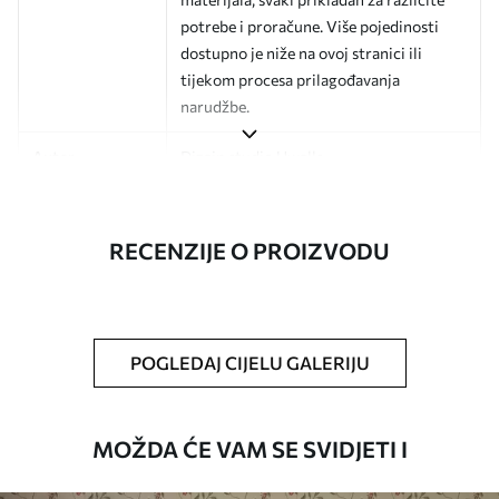
potrebe i proračune. Više pojedinosti
dostupno je niže na ovoj stranici ili
tijekom procesa prilagođavanja
narudžbe.
Autor
Dizajn studio Uwalls
Broj artikla
a00847v1
RECENZIJE O PROIZVODU
Završna obrada
Polu-mat.
Proizvodnja
Slika se ispisuje u veličini koju ste
odredili, izrezana na identične trake
širine do 50 cm.
POGLEDAJ CIJELU GALERIJU
Dodatne opcije
Možete dodati premaz od laka i/ili ljepilo
za tapete.
MOŽDA ĆE VAM SE SVIDJETI I
Čišćenje
Tapete se mogu nježno čistiti mekom