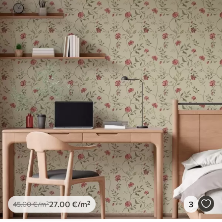
spužvom. Lakirane tapete mogu se čistiti
vodom.
Metoda primjene
Besprijekorna primjena
Dostupni materijali
Standard
45
.00
27
.00
€
/m²
Premium
56
.67
34
.00
€
/m²
Premium vinil
66
.67
40
.00
€
/m²
27
.00
€
/m²
3
45
.00
€
/m²