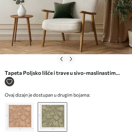
Tapeta Poljsko lišće i trave u sivo-maslinastim
nijansama br. a00847v1
Ovaj dizajn je dostupan u drugim bojama: