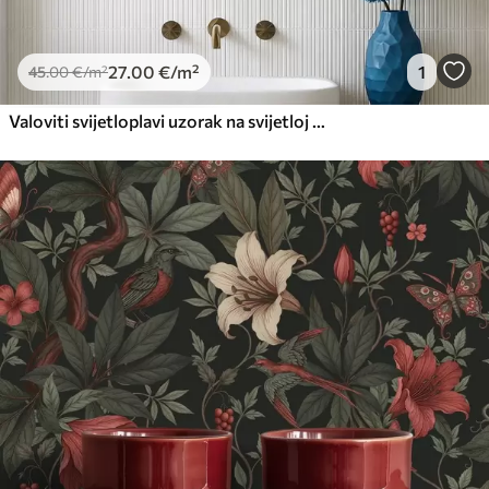
27
.00
€
/m²
1
45
.00
€
/m²
Valoviti svijetloplavi uzorak na svijetloj pozadini