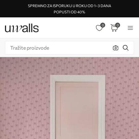
SPREMNO ZA ISPORUKU U ROKU OD 1–3 DANA
POPUSTI OD 40%
0
0