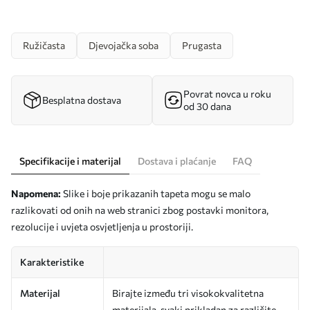
Ružičasta
Djevojačka soba
Prugasta
Povrat novca u roku
Besplatna dostava
od 30 dana
Specifikacije i materijal
Dostava i plaćanje
FAQ
Napomena:
Slike i boje prikazanih tapeta mogu se malo
razlikovati od onih na web stranici zbog postavki monitora,
rezolucije i uvjeta osvjetljenja u prostoriji.
Karakteristike
Materijal
Birajte između tri visokokvalitetna
materijala, svaki prikladan za različite