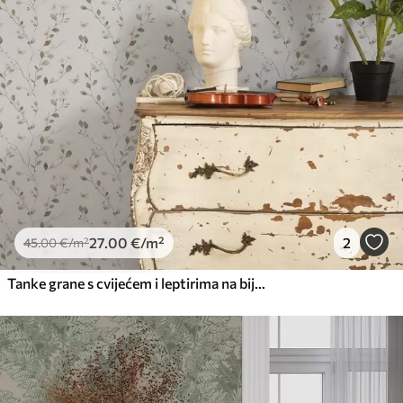
27
.00
€
/m²
2
45
.00
€
/m²
Tanke grane s cvijećem i leptirima na bijeloj pozadini