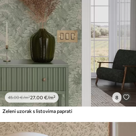
27
.00
€
/m²
8
45
.00
€
/m²
Zeleni uzorak s listovima paprati