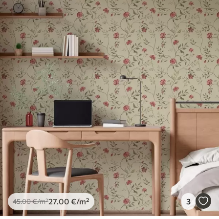
spužvom. Lakirane tapete mogu se čistiti
vodom.
Metoda primjene
Besprijekorna primjena
Dostupni materijali
Standard
45
.00
27
.00
€
/m²
Premium
56
.67
34
.00
€
/m²
Premium vinil
66
.67
40
.00
€
/m²
27
.00
€
/m²
3
45
.00
€
/m²