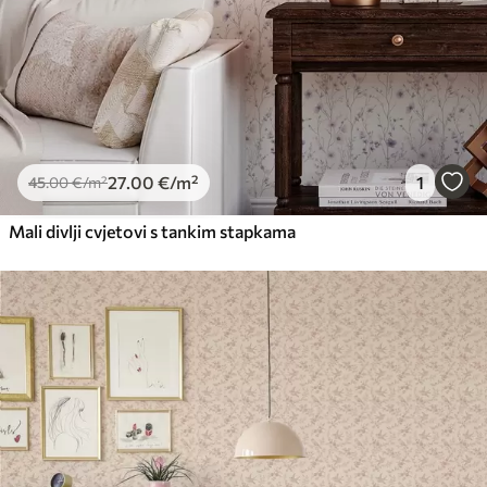
27
.00
€
/m²
1
45
.00
€
/m²
Mali divlji cvjetovi s tankim stapkama