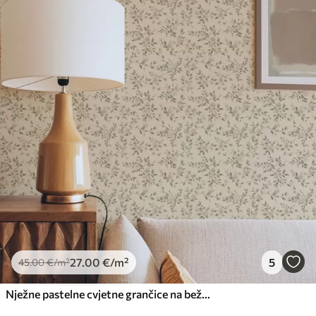
27
.00
€
/m²
5
45
.00
€
/m²
Nježne pastelne cvjetne grančice na bež pozadini