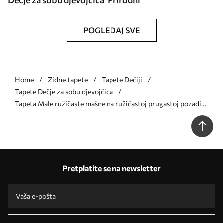
Dečje za sobu djevojčica
Prirodni
POGLEDAJ SVE
Home
Zidne tapete
Tapete Dečiji
Tapete Dečje za sobu djevojčica
Tapeta Male ružičaste mašne na ružičastoj prugastoj pozadini
br. a01076v1
Pretplatite se na newsletter