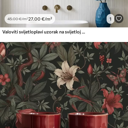
27
.00
€
/m²
1
45
.00
€
/m²
Valoviti svijetloplavi uzorak na svijetloj pozadini