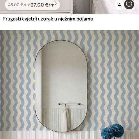
27
.00
€
/m²
4
45
.00
€
/m²
Prugasti cvjetni uzorak u nježnim bojama