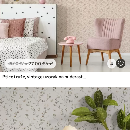
27
.00
€
/m²
4
45
.00
€
/m²
Ptice i ruže, vintage uzorak na puderasto ružičastoj boji