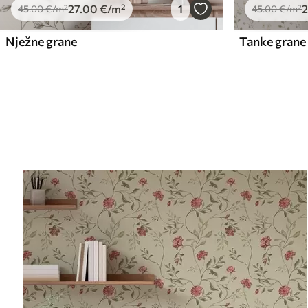
27
.00
€
/m²
1
2
45
.00
€
/m²
45
.00
€
/m²
Nježne grane