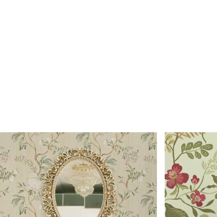
Proizvodnja
Slika se ispisuje u veličini k
širine do 50 cm.
Dodatne opcije
Možete dodati premaz od laka 
Čišćenje
Tapete se mogu nježno čist
čistiti vodom.
Metoda primjene
Besprijekorna primjena
Dostupni materijali
Standard
Premium
45
.00
56
.67
27
.00
€
/m²
34
.00
€
/m²