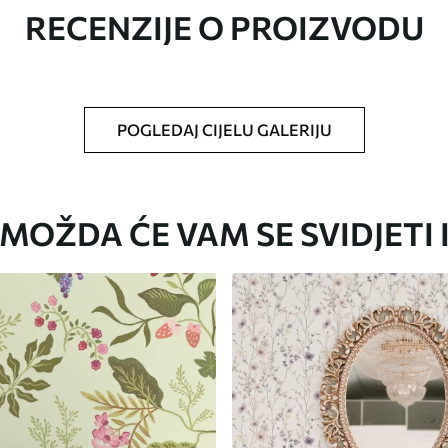
RECENZIJE O PROIZVODU
oju ste odredili, izrezana na identične trake
i/ili ljepilo za tapete.
POGLEDAJ CIJELU GALERIJU
iti mekom spužvom. Lakirane tapete mogu se
MOŽDA ĆE VAM SE SVIDJETI 
Premium vinil
66
.67
40
.00
€
/m²