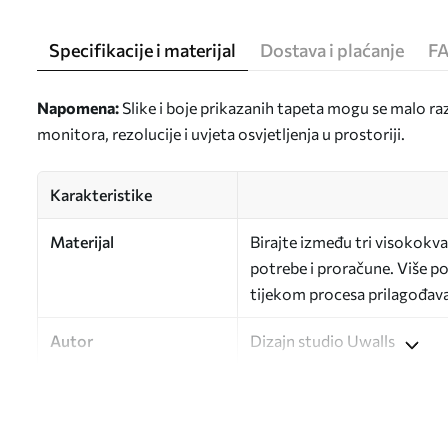
Specifikacije i materijal
Dostava i plaćanje
F
Napomena:
Slike i boje prikazanih tapeta mogu se malo ra
monitora, rezolucije i uvjeta osvjetljenja u prostoriji.
Karakteristike
Materijal
Birajte između tri visokokval
potrebe i proračune. Više poj
tijekom procesa prilagođav
Autor
Dizajn studio Uwalls
Broj artikla
a01131
Završna obrada
Polu-mat.