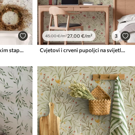
27
.00
€
/m²
3
45
.00
€
/m²
Malo poljsko cvijeće s tankim stapkama na svijetloj pozadini
Cvjetovi i crveni pupoljci na svijetloj pozadini