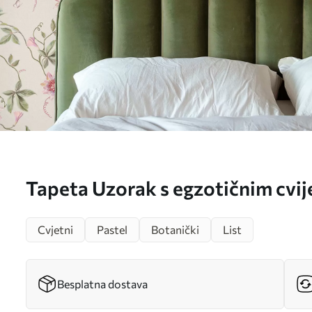
Tapeta Uzorak s egzotičnim cvi
br. a01131
Cvjetni
Pastel
Botanički
List
Besplatna dostava