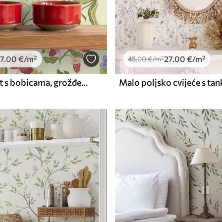
7
.00
€
/m²
27
.00
€
/m²
45
.00
€
/m²
Cvjetajući vrt s bobicama, grožđem i divljim cvijećem