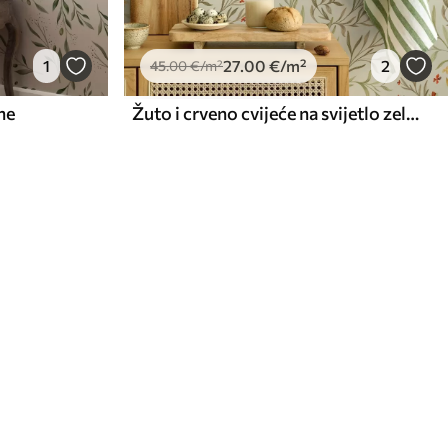
1
27
.00
€
/m²
2
45
.00
€
/m²
ne
Žuto i crveno cvijeće na svijetlo zelenkastoj pozadini