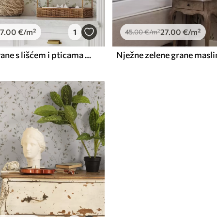
7
.00
€
/m²
1
27
.00
€
/m²
45
.00
€
/m²
Akvarelne grane s lišćem i pticama na svijetlom tlu
Nježne zelene grane masli