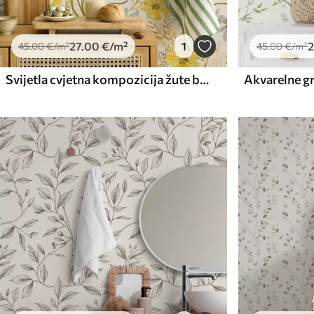
27
.00
€
/m²
1
2
45
.00
€
/m²
45
.00
€
/m²
Svijetla cvjetna kompozicija žute boje