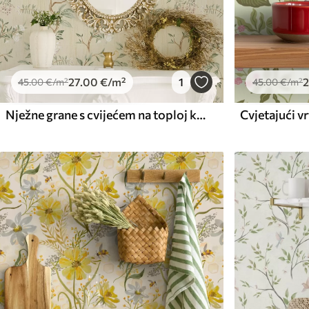
27
.00
€
/m²
1
2
45
.00
€
/m²
45
.00
€
/m²
Nježne grane s cvijećem na toploj krem pozadini