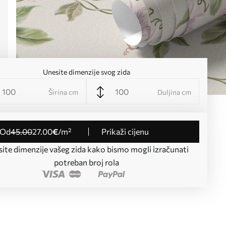
Unesite dimenzije svog zida
Širina cm
Duljina cm
od
45
.00
27
.00
€
/m²
Prikaži cijenu
ite dimenzije vašeg zida kako bismo mogli izračunati
potreban broj rola