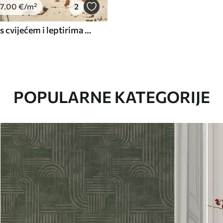
7
.00
€
/m²
2
Tanke grane s cvijećem i leptirima na bijeloj pozadini
POPULARNE KATEGORIJE