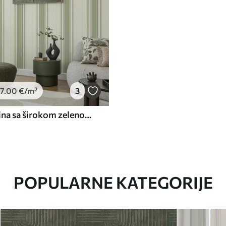
7
.00
€
/m²
3
Krem pozadina sa širokom zelenom središnjom prugom
POPULARNE KATEGORIJE