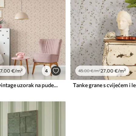
7
.00
€
/m²
4
27
.00
€
/m²
45
.00
€
/m²
Ptice i ruže, vintage uzorak na puderasto ružičastoj boji