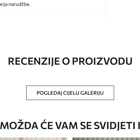
anja narudžbe.
RECENZIJE O PROIZVODU
oju ste odredili, izrezana na identične trake
i/ili ljepilo za tapete.
POGLEDAJ CIJELU GALERIJU
iti mekom spužvom. Lakirane tapete mogu se
MOŽDA ĆE VAM SE SVIDJETI 