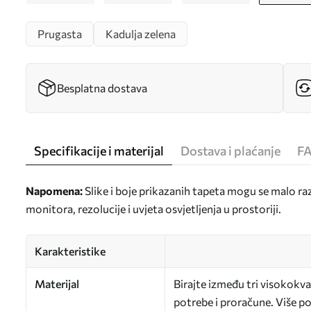
Prugasta
Kadulja zelena
Besplatna dostava
Specifikacije i materijal
Dostava i plaćanje
F
Napomena:
Slike i boje prikazanih tapeta mogu se malo ra
monitora, rezolucije i uvjeta osvjetljenja u prostoriji.
Karakteristike
Materijal
Birajte između tri visokokval
potrebe i proračune. Više poj