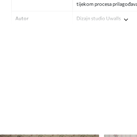
tijekom procesa prilagođav
Autor
Dizajn studio Uwalls
Broj artikla
a01171v3
Završna obrada
Polu-mat.
Proizvodnja
Slika se ispisuje u veličini k
širine do 50 cm.
Dodatne opcije
Možete dodati premaz od laka 
Čišćenje
Tapete se mogu nježno čist
čistiti vodom.
Metoda primjene
Besprijekorna primjena