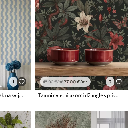
1
27
.00
€
/m²
2
45
.00
€
/m²
Valoviti svijetloplavi uzorak na svijetloj pozadini
Tamni cvjetni uzorci džungle s pticama i leptirima