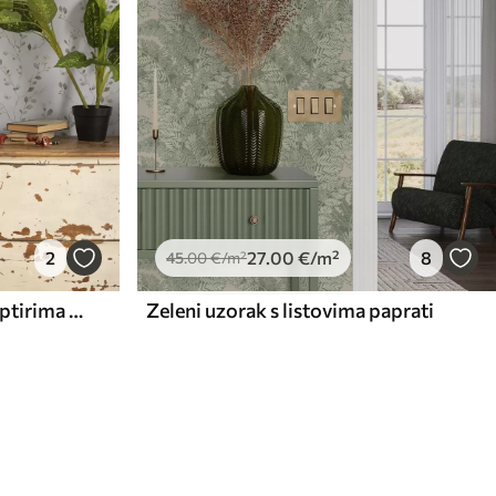
2
27
.00
€
/m²
8
45
.00
€
/m²
Tanke grane s cvijećem i leptirima na bijeloj pozadini
Zeleni uzorak s listovima paprati