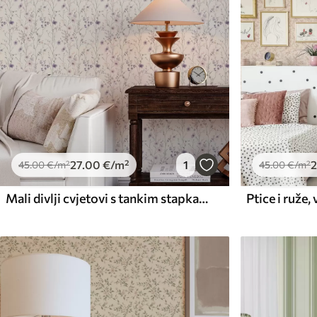
27
.00
€
/m²
1
2
45
.00
€
/m²
45
.00
€
/m²
Mali divlji cvjetovi s tankim stapkama