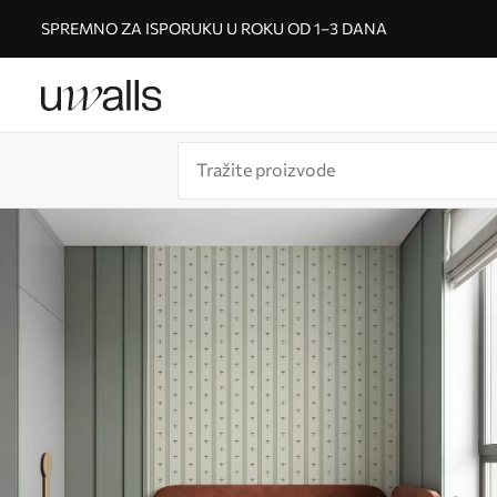
SPREMNO ZA ISPORUKU U ROKU OD 1–3 DANA