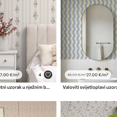
Premium vinil
66
.67
40
.00
€
/m²
7
.00
€
/m²
4
27
.00
€
/m²
45
.00
€
/m²
Prugasti cvjetni uzorak u nježnim bojama