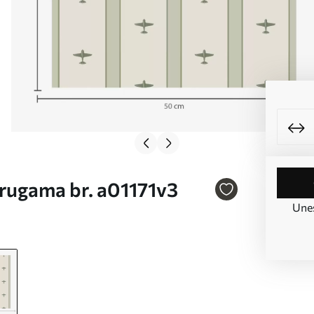
prugama br. a01171v3
Unes