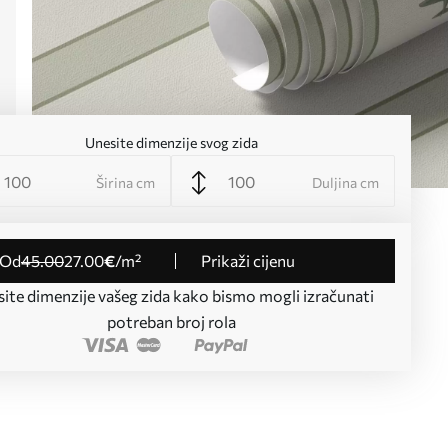
Unesite dimenzije svog zida
Širina cm
Duljina cm
od
45
.00
27
.00
€
/m²
Prikaži cijenu
ite dimenzije vašeg zida kako bismo mogli izračunati
potreban broj rola