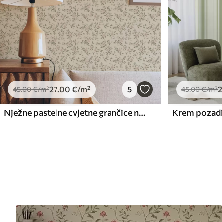
27
.00
€
/m²
5
2
45
.00
€
/m²
45
.00
€
/m²
Nježne pastelne cvjetne grančice na bež pozadini