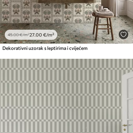
27
.00
€
/m²
45
.00
€
/m²
Dekorativni uzorak s leptirima i cvijećem