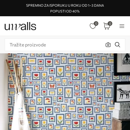
SPREMNO ZA ISPORUKU U ROKU OD 1–3 DANA
POPUSTI OD 40%
0
0