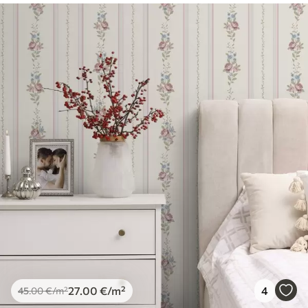
27
.00
€
/m²
4
45
.00
€
/m²