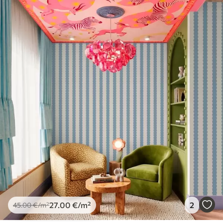
spužvom. Lakirane tapete mogu se čistiti
vodom.
Metoda primjene
Besprijekorna primjena
Dostupni materijali
Standard
45
.00
27
.00
€
/m²
Premium
56
.67
34
.00
€
/m²
Premium vinil
66
.67
40
.00
€
/m²
27
.00
€
/m²
2
45
.00
€
/m²