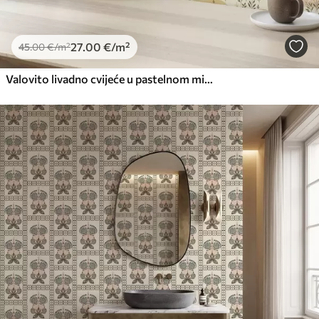
27
.00
€
/m²
45
.00
€
/m²
Valovito livadno cvijeće u pastelnom minimalističkom stilu