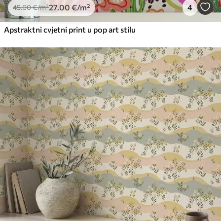
27
.00
€
/m²
4
45
.00
€
/m²
Apstraktni cvjetni print u pop art stilu