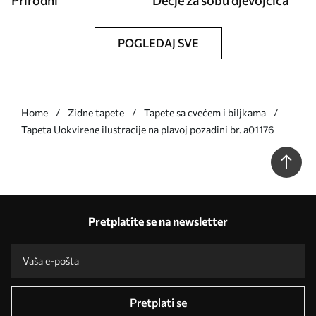
Prirodni
Dečje za sobu djevojčica
POGLEDAJ SVE
Home
Zidne tapete
Tapete sa cvećem i biljkama
Tapeta Uokvirene ilustracije na plavoj pozadini br. a01176
Pretplatite se na newsletter
Pretplati se