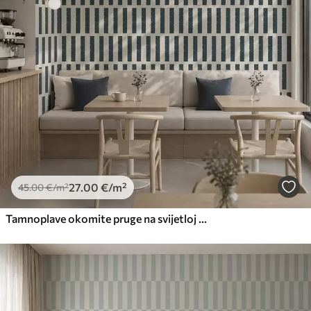
27
.00
€
/m²
45
.00
€
/m²
Tamnoplave okomite pruge na svijetloj pozadini