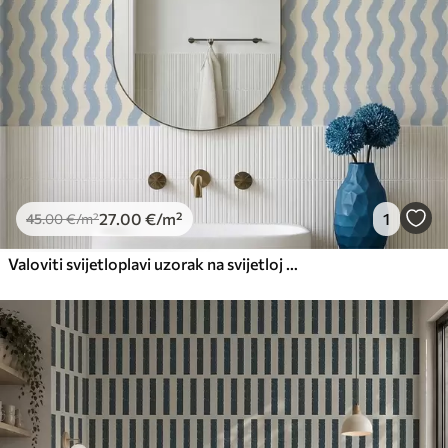
27
.00
€
/m²
1
45
.00
€
/m²
Valoviti svijetloplavi uzorak na svijetloj pozadini