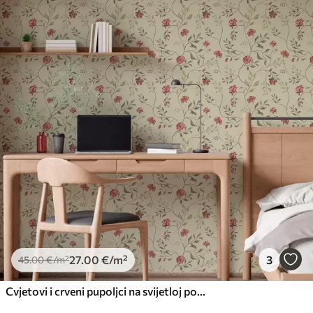
27
.00
€
/m²
3
45
.00
€
/m²
Cvjetovi i crveni pupoljci na svijetloj pozadini