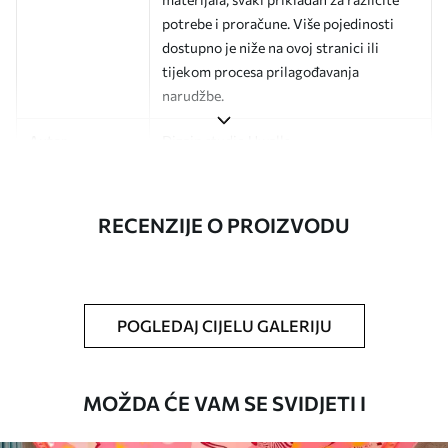
potrebe i proračune. Više pojedinosti
dostupno je niže na ovoj stranici ili
tijekom procesa prilagođavanja
narudžbe.
Autor
Dizajn studio Uwalls
Broj artikla
a01176
RECENZIJE O PROIZVODU
Završna obrada
Polu-mat.
Proizvodnja
Slika se ispisuje u veličini koju ste
odredili, izrezana na identične trake
širine do 50 cm.
POGLEDAJ CIJELU GALERIJU
Dodatne opcije
Možete dodati premaz od laka i/ili ljepilo
za tapete.
MOŽDA ĆE VAM SE SVIDJETI I
Čišćenje
Tapete se mogu nježno čistiti mekom