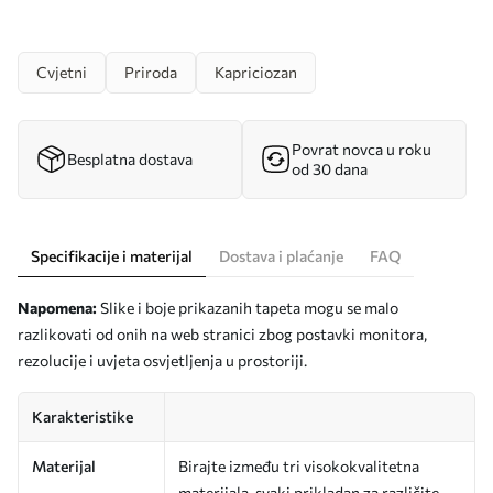
Cvjetni
Priroda
Kapriciozan
Povrat novca u roku
Besplatna dostava
od 30 dana
Specifikacije i materijal
Dostava i plaćanje
FAQ
Napomena:
Slike i boje prikazanih tapeta mogu se malo
razlikovati od onih na web stranici zbog postavki monitora,
rezolucije i uvjeta osvjetljenja u prostoriji.
Karakteristike
Materijal
Birajte između tri visokokvalitetna
materijala, svaki prikladan za različite