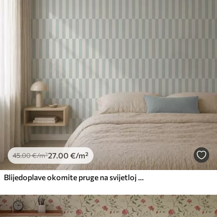
27
.00
€
/m²
45
.00
€
/m²
Blijedoplave okomite pruge na svijetloj pozadini