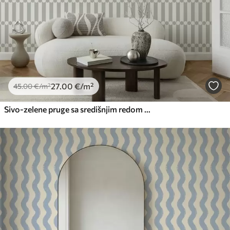
27
.00
€
/m²
45
.00
€
/m²
Sivo-zelene pruge sa središnjim redom krugova