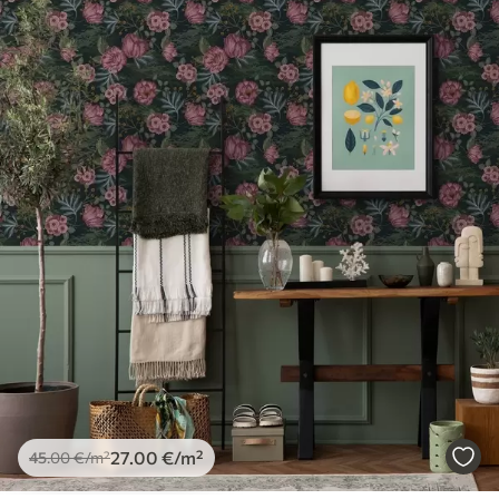
27
.00
€
/m²
45
.00
€
/m²