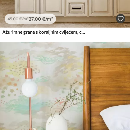
27
.00
€
/m²
45
.00
€
/m²
Ažurirane grane s koraljnim cvijećem, cvjetni uzorak