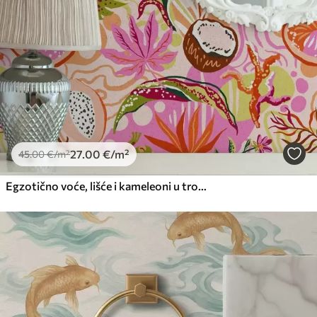
27
.00
€
/m²
45
.00
€
/m²
Egzotično voće, lišće i kameleoni u tropskom stilu