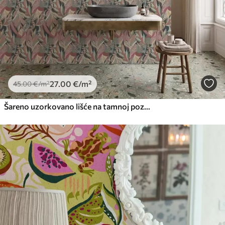
27
.00
€
/m²
45
.00
€
/m²
Šareno uzorkovano lišće na tamnoj pozadini