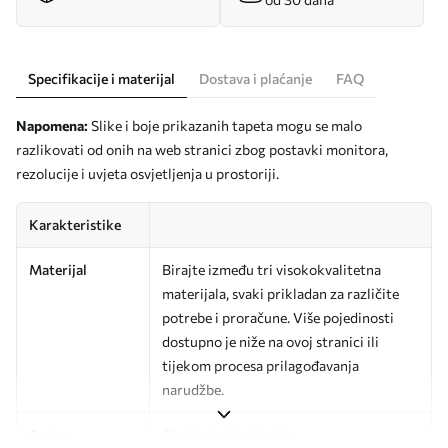
Specifikacije i materijal
Dostava i plaćanje
FAQ
Napomena:
Slike i boje prikazanih tapeta mogu se malo
razlikovati od onih na web stranici zbog postavki monitora,
rezolucije i uvjeta osvjetljenja u prostoriji.
Karakteristike
Materijal
Birajte između tri visokokvalitetna
materijala, svaki prikladan za različite
potrebe i proračune. Više pojedinosti
dostupno je niže na ovoj stranici ili
tijekom procesa prilagođavanja
narudžbe.
Autor
Dizajn studio Uwalls