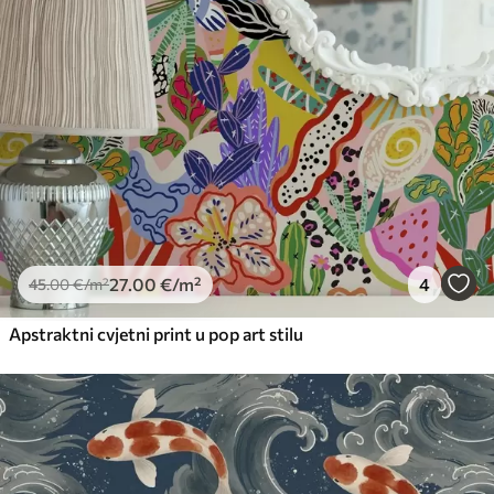
Standard
45
.00
27
.00
€
/m²
Premium
56
.67
34
.00
€
/m²
Premium vinil
66
.67
40
.00
€
/m²
27
.00
€
/m²
4
45
.00
€
/m²
Apstraktni cvjetni print u pop art stilu