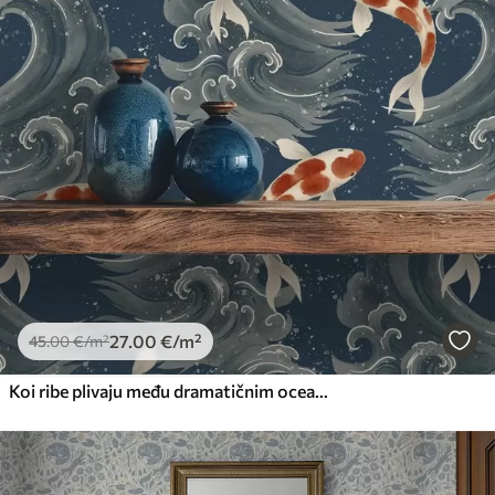
27
.00
€
/m²
45
.00
€
/m²
Koi ribe plivaju među dramatičnim oceanskim valovima