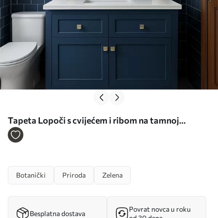
Tapeta Lopoči s cvijećem i ribom na tamnoj
pozadini br. a01177
Botanički
Priroda
Zelena
Povrat novca u roku
Besplatna dostava
od 30 dana