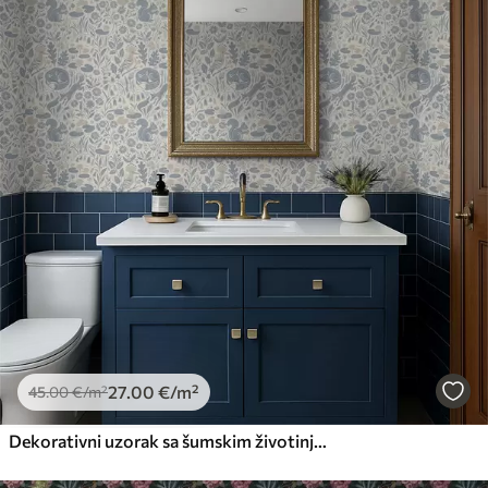
27
.00
€
/m²
45
.00
€
/m²
Dekorativni uzorak sa šumskim životinjama