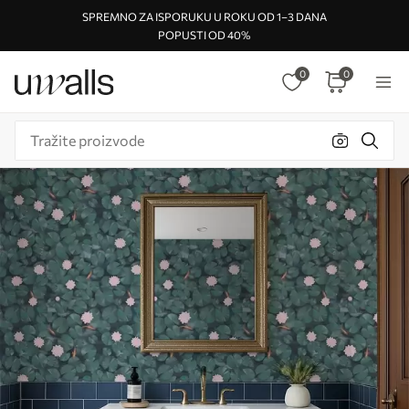
SPREMNO ZA ISPORUKU U ROKU OD 1–3 DANA
POPUSTI OD 40%
0
0