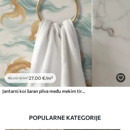
27
.00
€
/m²
45
.00
€
/m²
Jantarni koi šaran pliva među mekim tirkiznim valovima
POPULARNE KATEGORIJE