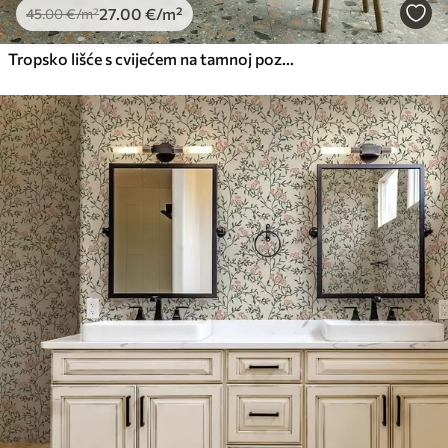
27
.00
€
/m²
45
.00
€
/m²
Tropsko lišće s cvijećem na tamnoj pozadini