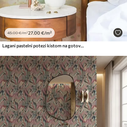
27
.00
€
/m²
45
.00
€
/m²
Lagani pastelni potezi kistom na gotovo bijeloj pozadini