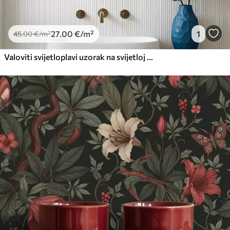
27
.00
€
/m²
1
45
.00
€
/m²
Valoviti svijetloplavi uzorak na svijetloj pozadini