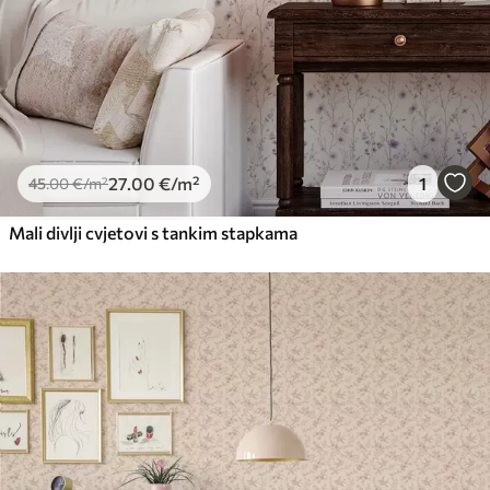
27
.00
€
/m²
1
45
.00
€
/m²
Mali divlji cvjetovi s tankim stapkama