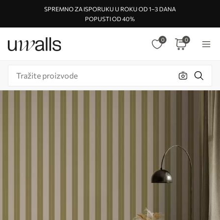
SPREMNO ZA ISPORUKU U ROKU OD 1–3 DANA
POPUSTI OD 40%
0
0