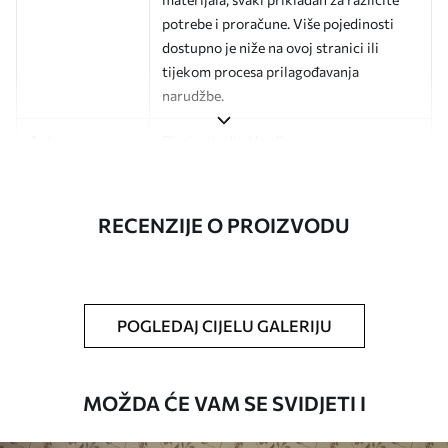
potrebe i proračune. Više pojedinosti
dostupno je niže na ovoj stranici ili
tijekom procesa prilagođavanja
narudžbe.
Autor
Dizajn studio Uwalls
Broj artikla
a01181v2
RECENZIJE O PROIZVODU
Završna obrada
Polu-mat.
Proizvodnja
Slika se ispisuje u veličini koju ste
odredili, izrezana na identične trake
širine do 50 cm.
POGLEDAJ CIJELU GALERIJU
Dodatne opcije
Možete dodati premaz od laka i/ili ljepilo
za tapete.
MOŽDA ĆE VAM SE SVIDJETI I
Čišćenje
Tapete se mogu nježno čistiti mekom