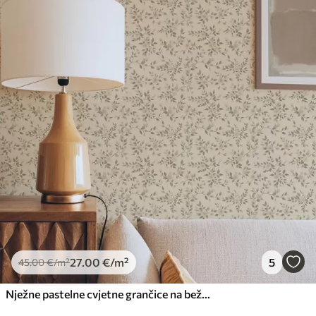
27
.00
€
/m²
5
45
.00
€
/m²
Nježne pastelne cvjetne grančice na bež pozadini