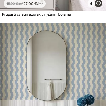
27
.00
€
/m²
4
45
.00
€
/m²
Prugasti cvjetni uzorak u nježnim bojama