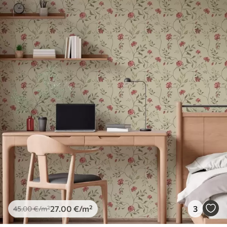
spužvom. Lakirane tapete mogu se čistiti
vodom.
Metoda primjene
Besprijekorna primjena
Dostupni materijali
Standard
45
.00
27
.00
€
/m²
Premium
56
.67
34
.00
€
/m²
Premium vinil
66
.67
40
.00
€
/m²
27
.00
€
/m²
3
45
.00
€
/m²