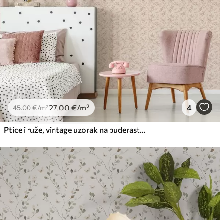
27
.00
€
/m²
4
45
.00
€
/m²
Ptice i ruže, vintage uzorak na puderasto ružičastoj boji