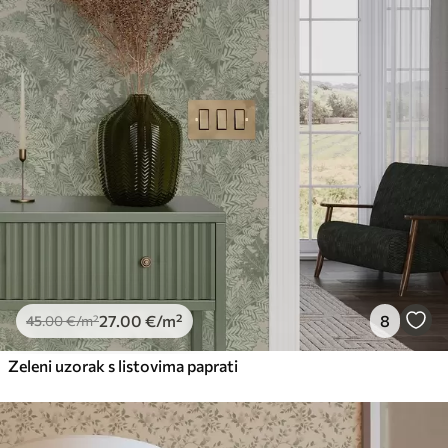
27
.00
€
/m²
8
45
.00
€
/m²
Zeleni uzorak s listovima paprati