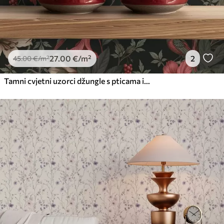
27
.00
€
/m²
2
45
.00
€
/m²
Tamni cvjetni uzorci džungle s pticama i leptirima