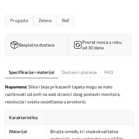
Prugasta
Zelena
Bež
Povrat novca u roku
Besplatna dostava
od 30 dana
Specifikacije i materijal
Dostava i plaćanje
FAQ
Napomena:
Slike i boje prikazanih tapeta mogu se malo
razlikovati od onih na web stranici zbog postavki monitora,
rezolucije i uvjeta osvjetljenja u prostoriji.
Karakteristike
Materijal
Birajte između tri visokokvalitetna
materijala, svaki prikladan za različite