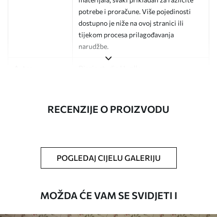
potrebe i proračune. Više pojedinosti
dostupno je niže na ovoj stranici ili
tijekom procesa prilagođavanja
narudžbe.
Autor
Dizajn studio Uwalls
Broj artikla
a01183v2
RECENZIJE O PROIZVODU
Završna obrada
Polu-mat.
Proizvodnja
Slika se ispisuje u veličini koju ste
odredili, izrezana na identične trake
širine do 50 cm.
POGLEDAJ CIJELU GALERIJU
Dodatne opcije
Možete dodati premaz od laka i/ili ljepilo
za tapete.
MOŽDA ĆE VAM SE SVIDJETI I
Čišćenje
Tapete se mogu nježno čistiti mekom