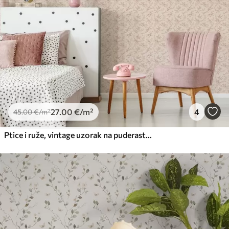
27
.00
€
/m²
4
45
.00
€
/m²
Ptice i ruže, vintage uzorak na puderasto ružičastoj boji