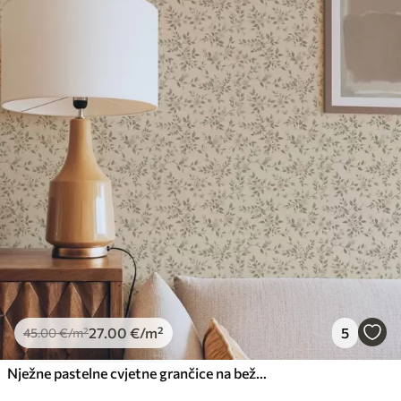
27
.00
€
/m²
5
45
.00
€
/m²
Nježne pastelne cvjetne grančice na bež pozadini