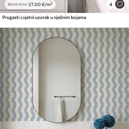
27
.00
€
/m²
4
45
.00
€
/m²
Prugasti cvjetni uzorak u nježnim bojama