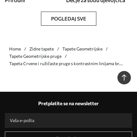
Prirodni
Dečje za sobu djevojčica
POGLEDAJ SVE
Home
Zidne tapete
Tapete Geometrijske
Tapete Geometrijske pruge
Tapeta Crvene i ružičaste pruge s kontrastnim linijama br.
a01183v2
Pretplatite se na newsletter