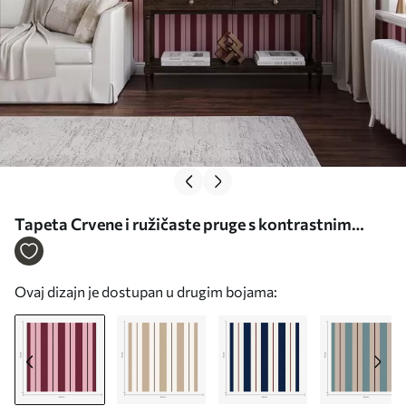
Tapeta Crvene i ružičaste pruge s kontrastnim
linijama br. a01183v2
Ovaj dizajn je dostupan u drugim bojama: