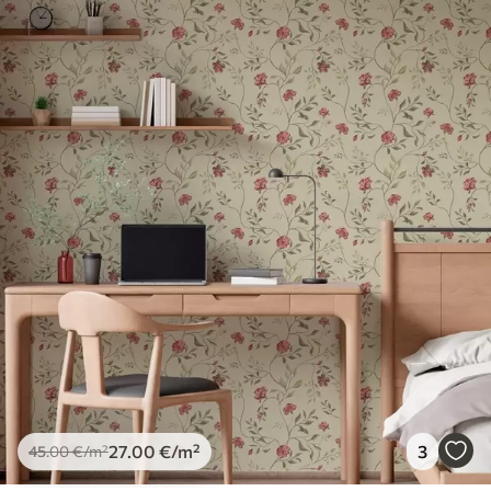
spužvom. Lakirane tapete mogu se čistiti
vodom.
Metoda primjene
Besprijekorna primjena
Dostupni materijali
Standard
45
.00
27
.00
€
/m²
Premium
56
.67
34
.00
€
/m²
Premium vinil
66
.67
40
.00
€
/m²
27
.00
€
/m²
3
45
.00
€
/m²