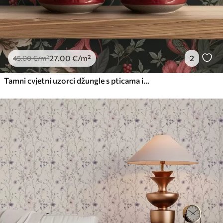
27
.00
€
/m²
2
45
.00
€
/m²
Tamni cvjetni uzorci džungle s pticama i leptirima