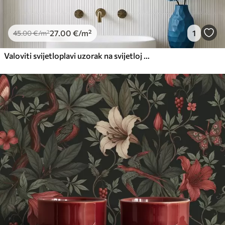
27
.00
€
/m²
1
45
.00
€
/m²
Valoviti svijetloplavi uzorak na svijetloj pozadini