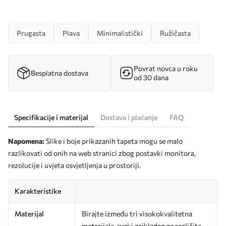
Prugasta
Plava
Minimalistički
Ružičasta
Povrat novca u roku
Besplatna dostava
od 30 dana
Specifikacije i materijal
Dostava i plaćanje
FAQ
Napomena:
Slike i boje prikazanih tapeta mogu se malo
razlikovati od onih na web stranici zbog postavki monitora,
rezolucije i uvjeta osvjetljenja u prostoriji.
Karakteristike
Materijal
Birajte između tri visokokvalitetna
materijala, svaki prikladan za različite