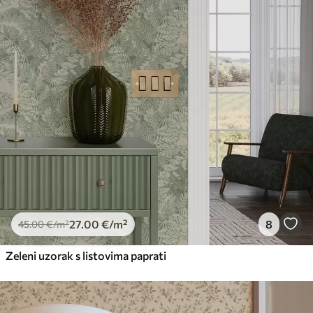
27
.00
€
/m²
8
45
.00
€
/m²
Zeleni uzorak s listovima paprati