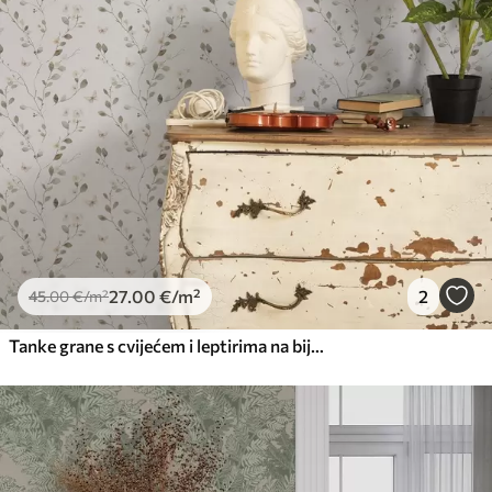
27
.00
€
/m²
2
45
.00
€
/m²
Tanke grane s cvijećem i leptirima na bijeloj pozadini