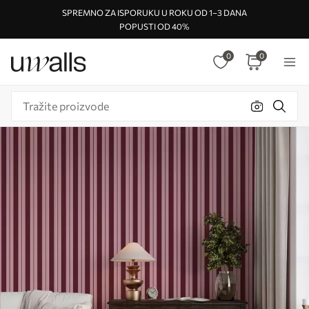
SPREMNO ZA ISPORUKU U ROKU OD 1–3 DANA
POPUSTI OD 40%
0
0