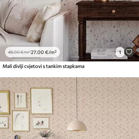
27
.00
€
/m²
1
45
.00
€
/m²
Mali divlji cvjetovi s tankim stapkama