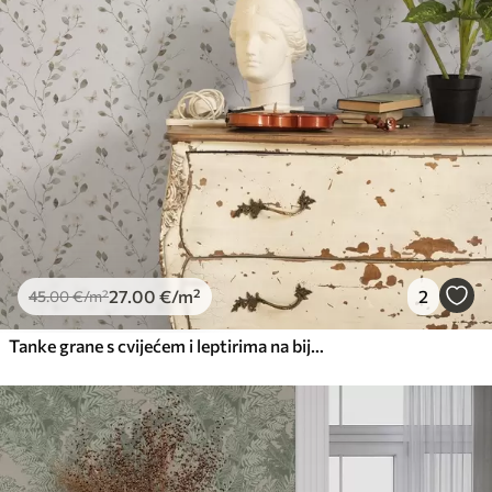
27
.00
€
/m²
2
45
.00
€
/m²
Tanke grane s cvijećem i leptirima na bijeloj pozadini