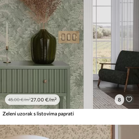
27
.00
€
/m²
8
45
.00
€
/m²
Zeleni uzorak s listovima paprati