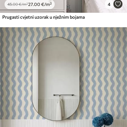
27
.00
€
/m²
4
45
.00
€
/m²
Prugasti cvjetni uzorak u nježnim bojama