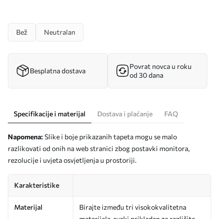
Bež
Neutralan
Povrat novca u roku
Besplatna dostava
od 30 dana
Specifikacije i materijal
Dostava i plaćanje
FAQ
Napomena:
Slike i boje prikazanih tapeta mogu se malo
razlikovati od onih na web stranici zbog postavki monitora,
rezolucije i uvjeta osvjetljenja u prostoriji.
Karakteristike
Materijal
Birajte između tri visokokvalitetna
materijala, svaki prikladan za različite