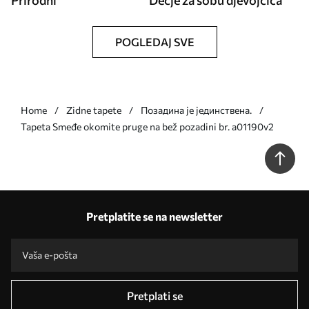
Prirodni
Dečje za sobu djevojčica
POGLEDAJ SVE
Home
Zidne tapete
Позадина је јединствена.
Tapeta Smeđe okomite pruge na bež pozadini br. a01190v2
Pretplatite se na newsletter
Pretplati se