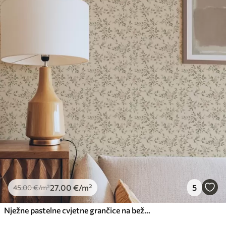
27
.00
€
/m²
5
45
.00
€
/m²
Nježne pastelne cvjetne grančice na bež pozadini