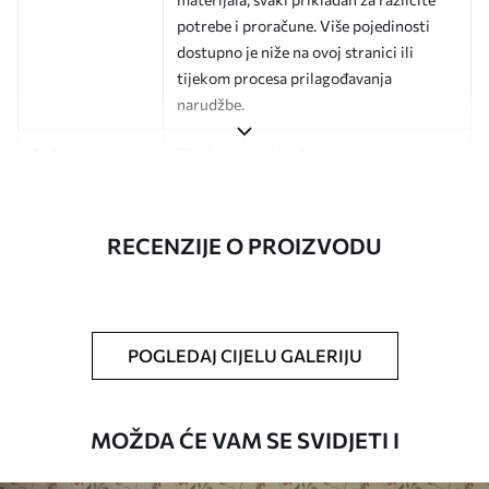
potrebe i proračune. Više pojedinosti
dostupno je niže na ovoj stranici ili
tijekom procesa prilagođavanja
narudžbe.
Autor
Dizajn studio Uwalls
Broj artikla
a01190v2
RECENZIJE O PROIZVODU
Završna obrada
Polu-mat.
Proizvodnja
Slika se ispisuje u veličini koju ste
odredili, izrezana na identične trake
širine do 50 cm.
POGLEDAJ CIJELU GALERIJU
Dodatne opcije
Možete dodati premaz od laka i/ili ljepilo
za tapete.
MOŽDA ĆE VAM SE SVIDJETI I
Čišćenje
Tapete se mogu nježno čistiti mekom