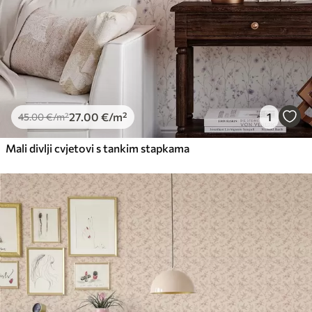
27
.00
€
/m²
1
45
.00
€
/m²
Mali divlji cvjetovi s tankim stapkama