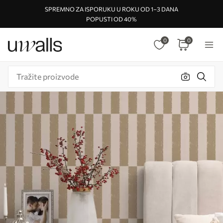
SPREMNO ZA ISPORUKU U ROKU OD 1–3 DANA
POPUSTI OD 40%
0
0