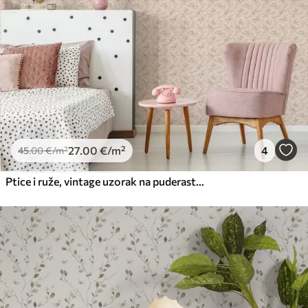
27
.00
€
/m²
4
45
.00
€
/m²
Ptice i ruže, vintage uzorak na puderasto ružičastoj boji