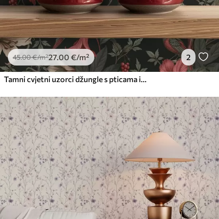
27
.00
€
/m²
2
45
.00
€
/m²
Tamni cvjetni uzorci džungle s pticama i leptirima