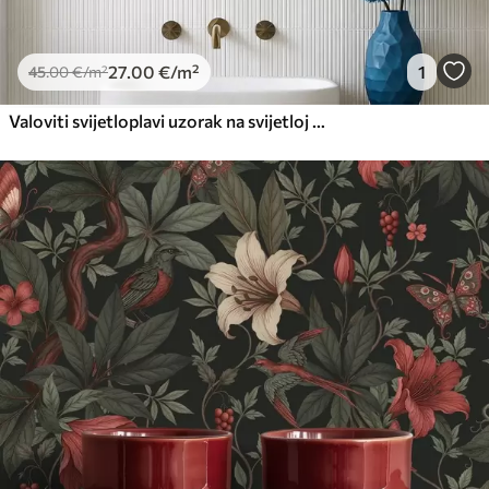
27
.00
€
/m²
1
45
.00
€
/m²
Valoviti svijetloplavi uzorak na svijetloj pozadini