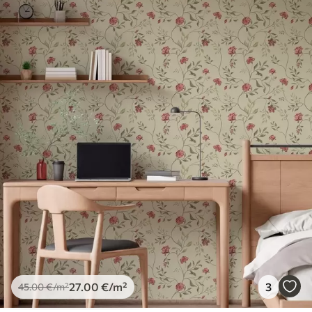
spužvom. Lakirane tapete mogu se čistiti
vodom.
Metoda primjene
Besprijekorna primjena
Dostupni materijali
Standard
45
.00
27
.00
€
/m²
Premium
56
.67
34
.00
€
/m²
Premium vinil
66
.67
40
.00
€
/m²
27
.00
€
/m²
3
45
.00
€
/m²