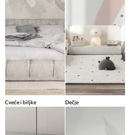
Cveće i biljke
Dečje