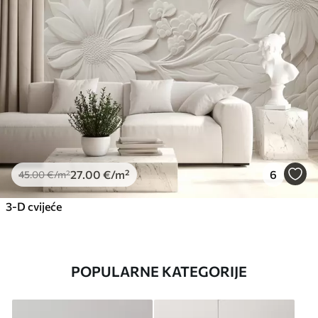
27
.00
€
/m²
6
45
.00
€
/m²
3-D cvijeće
POPULARNE KATEGORIJE