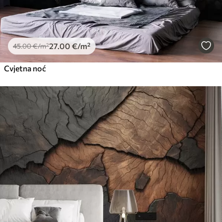
27
.00
€
/m²
45
.00
€
/m²
Cvjetna noć