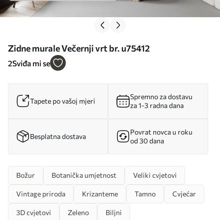
Zidne murale Večernji vrt br. u75412
2
Sviđa mi se
Spremno za dostavu
Tapete po vašoj mjeri
za 1-3 radna dana
Povrat novca u roku
Besplatna dostava
od 30 dana
Božur
Botanička umjetnost
Veliki cvjetovi
Vintage priroda
Krizanteme
Tamno
Cvjećar
3D cvjetovi
Zeleno
Biljni