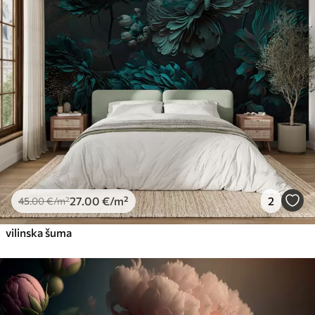
27
.00
€
/m²
2
45
.00
€
/m²
vilinska šuma