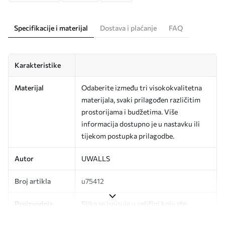
Specifikacije i materijal
Dostava i plaćanje
FAQ
Karakteristike
Materijal
Odaberite između tri visokokvalitetna
materijala, svaki prilagođen različitim
prostorijama i budžetima. Više
informacija dostupno je u nastavku ili
tijekom postupka prilagodbe.
Autor
UWALLS
Broj artikla
u75412
Proizvodnja
Slika se ispisuje u veličini koju ste
odredili, izrezana na identične trake