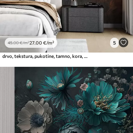
27
.00
€
/m²
5
45
.00
€
/m²
drvo, tekstura, pukotine, tamno, kora, površina