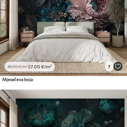
Premium vinil
66
.67
40
.00
€
/m²
Peel and Stick
81
.67
49
.00
€
/m²
27
.00
€
/m²
7
45
.00
€
/m²
Mjesečeva boja