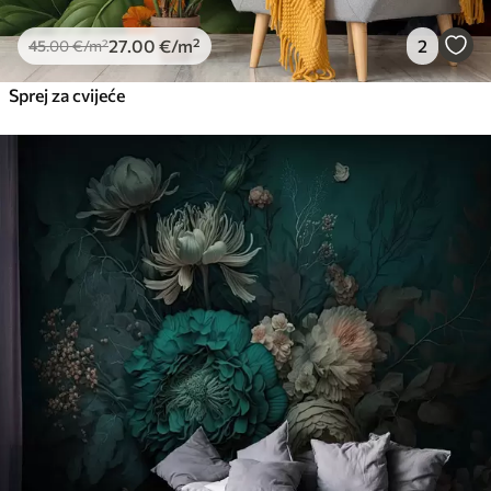
27
.00
€
/m²
2
45
.00
€
/m²
Sprej za cvijeće