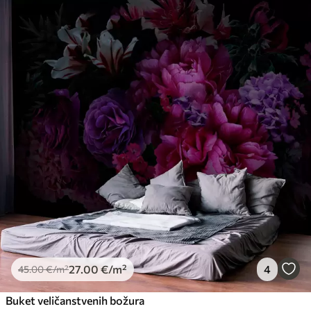
27
.00
€
/m²
4
45
.00
€
/m²
Buket veličanstvenih božura