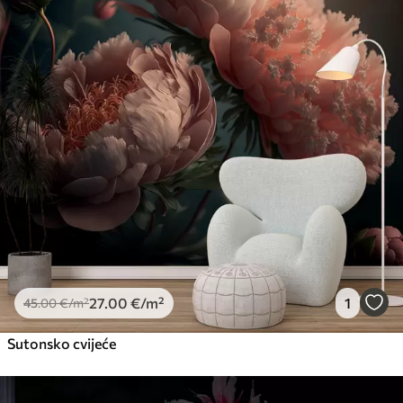
27
.00
€
/m²
1
45
.00
€
/m²
Sutonsko cvijeće