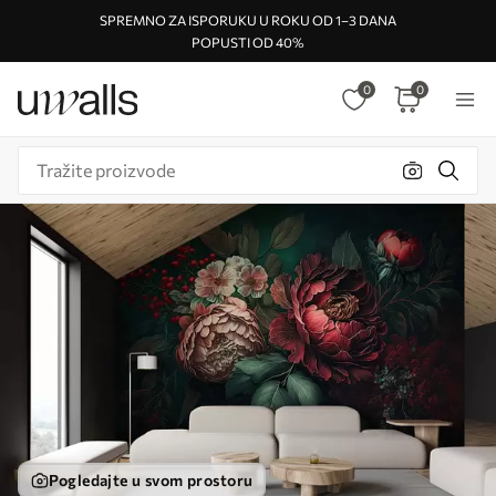
SPREMNO ZA ISPORUKU U ROKU OD 1–3 DANA
POPUSTI OD 40%
0
0
Pogledajte u svom prostoru