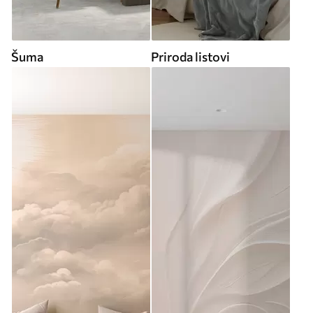
Šuma
Priroda listovi