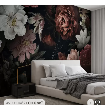
27
.00
€
/m²
1
45
.00
€
/m²