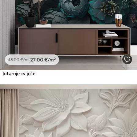
27
.00
€
/m²
45
.00
€
/m²
Jutarnje cvijeće