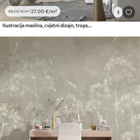
27
.00
€
/m²
45
.00
€
/m²
3
Ilustracija maslina, cvjetni dizajn, tropsko, akvarel, veliko lišće, tamna pozadina