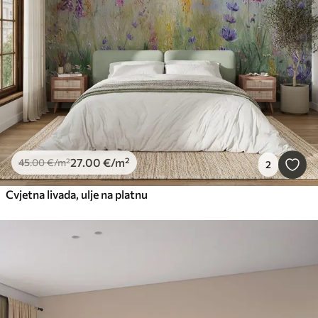
27
.00
€
/m²
45
.00
€
/m²
2
Cvjetna livada, ulje na platnu