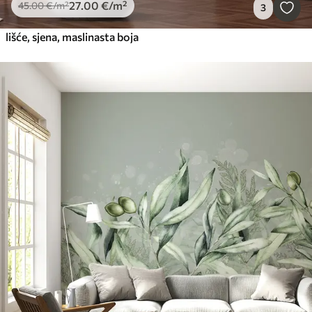
27
.00
€
/m²
45
.00
€
/m²
3
lišće, sjena, maslinasta boja