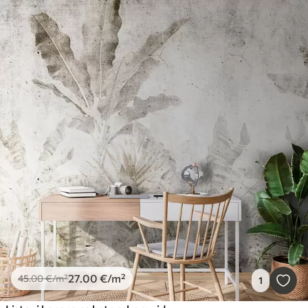
27
.00
€
/m²
45
.00
€
/m²
1