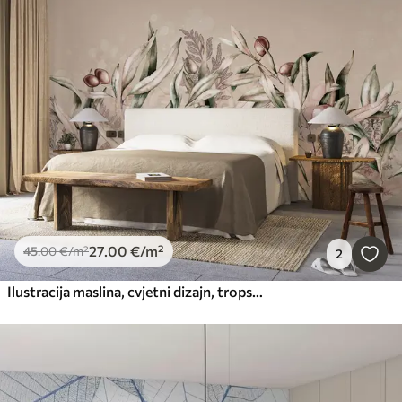
27
.00
€
/m²
45
.00
€
/m²
2
Ilustracija maslina, cvjetni dizajn, tropsko, akvarel, veliko lišće, bež boje