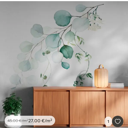
27
.00
€
/m²
45
.00
€
/m²
1