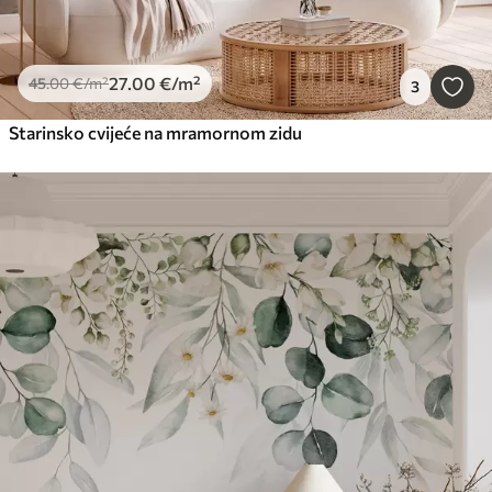
27
.00
€
/m²
45
.00
€
/m²
3
Starinsko cvijeće na mramornom zidu