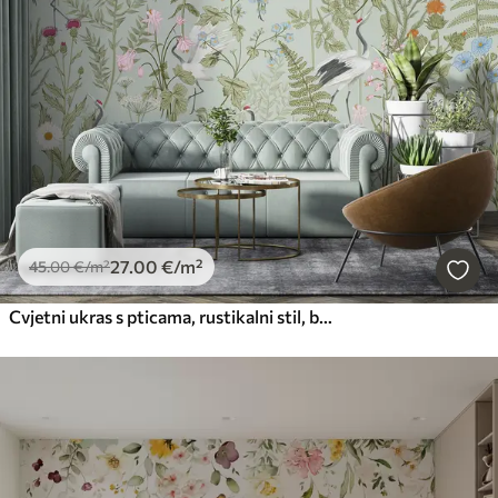
27
.00
€
/m²
45
.00
€
/m²
Cvjetni ukras s pticama, rustikalni stil, botanički, livada, plava pozadina