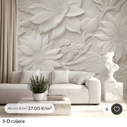
27
.00
€
/m²
45
.00
€
/m²
6
3-D cvijeće