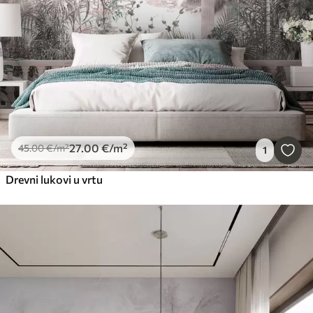
27
.00
€
/m²
45
.00
€
/m²
1
Drevni lukovi u vrtu