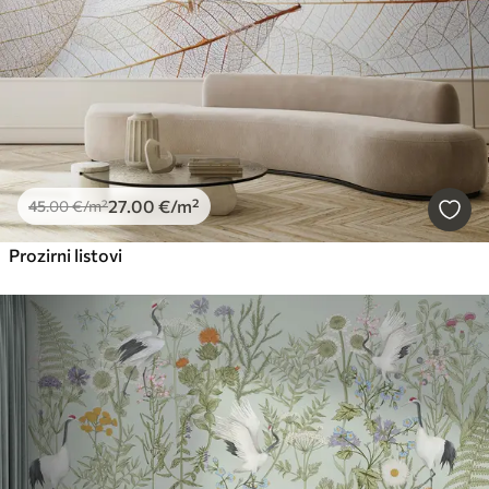
27
.00
€
/m²
45
.00
€
/m²
Prozirni listovi