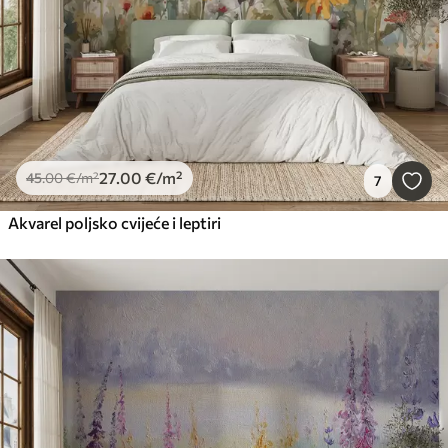
27
.00
€
/m²
45
.00
€
/m²
7
Akvarel poljsko cvijeće i leptiri