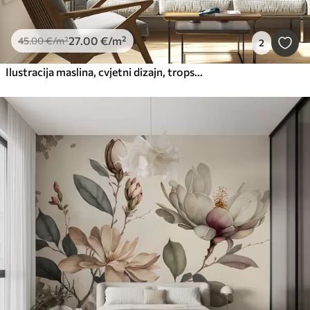
27
.00
€
/m²
45
.00
€
/m²
2
Ilustracija maslina, cvjetni dizajn, tropsko, akvarel, veliko lišće, zelene boje