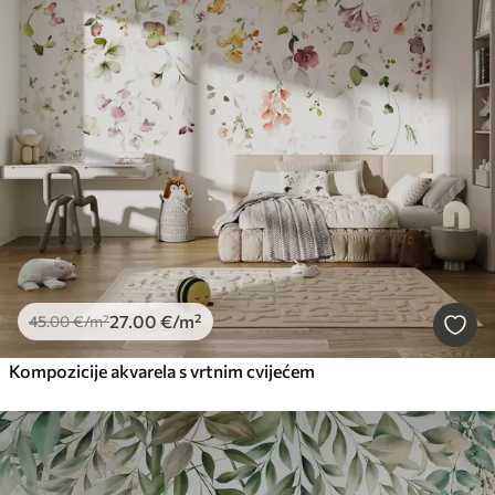
27
.00
€
/m²
45
.00
€
/m²
Kompozicije akvarela s vrtnim cvijećem