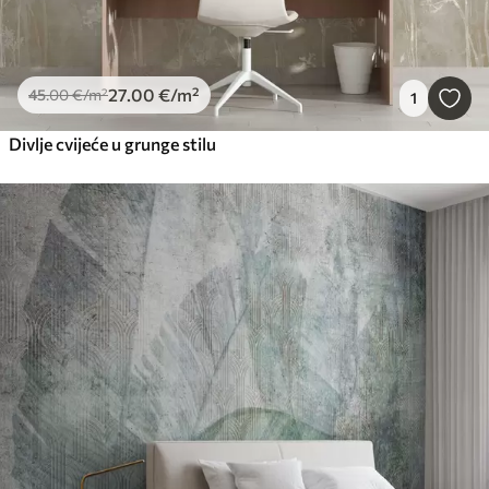
27
.00
€
/m²
45
.00
€
/m²
1
Divlje cvijeće u grunge stilu