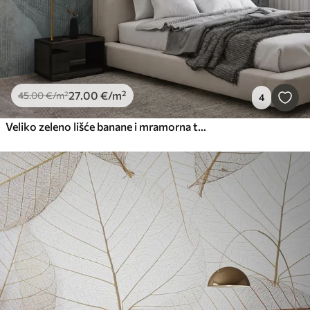
27
.00
€
/m²
45
.00
€
/m²
4
Veliko zeleno lišće banane i mramorna tekstura