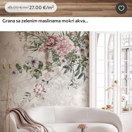
27
.00
€
/m²
45
.00
€
/m²
Grana sa zelenim maslinama mokri akvarel