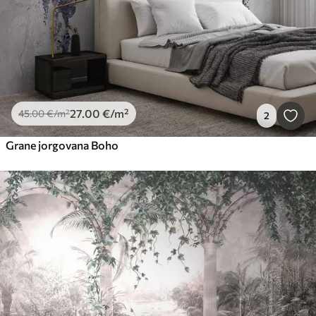
27
.00
€
/m²
45
.00
€
/m²
2
Grane jorgovana Boho