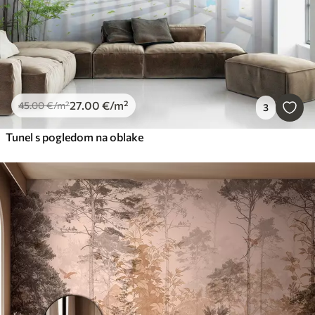
27
.00
€
/m²
45
.00
€
/m²
3
Tunel s pogledom na oblake