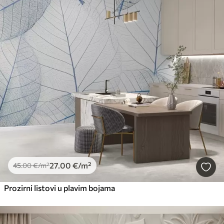
27
.00
€
/m²
45
.00
€
/m²
Prozirni listovi u plavim bojama