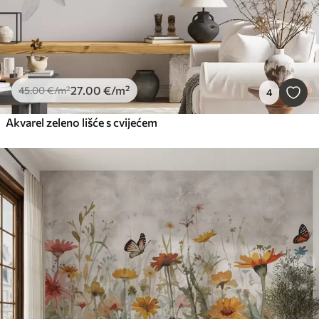
27
.00
€
/m²
45
.00
€
/m²
4
Akvarel zeleno lišće s cvijećem