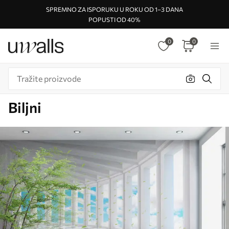
SPREMNO ZA ISPORUKU U ROKU OD 1–3 DANA
POPUSTI OD 40%
0
0
Biljni