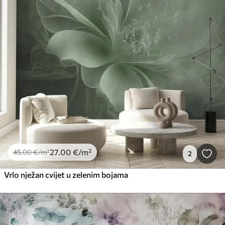
27
.00
€
/m²
45
.00
€
/m²
2
Vrlo nježan cvijet u zelenim bojama