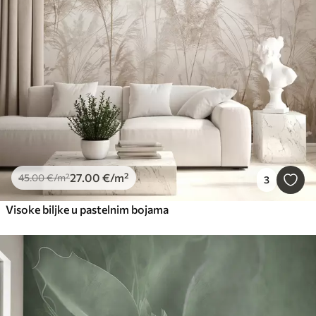
27
.00
€
/m²
45
.00
€
/m²
3
Visoke biljke u pastelnim bojama