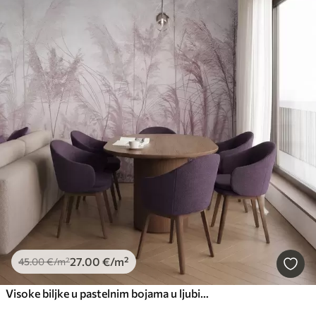
27
.00
€
/m²
45
.00
€
/m²
Visoke biljke u pastelnim bojama u ljubičastim bojama