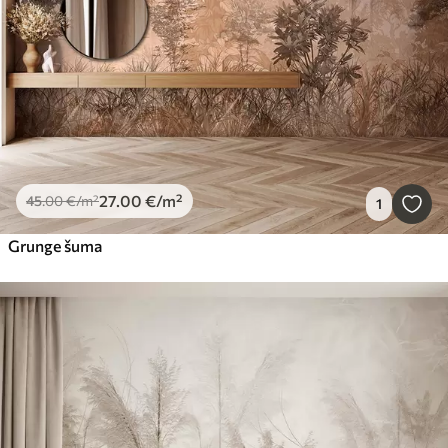
27
.00
€
/m²
45
.00
€
/m²
1
Grunge šuma