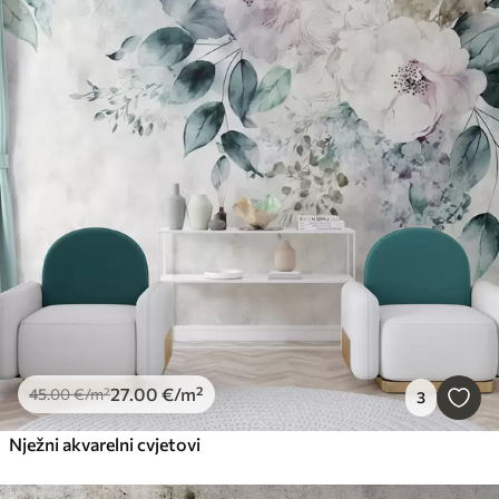
27
.00
€
/m²
45
.00
€
/m²
3
Nježni akvarelni cvjetovi