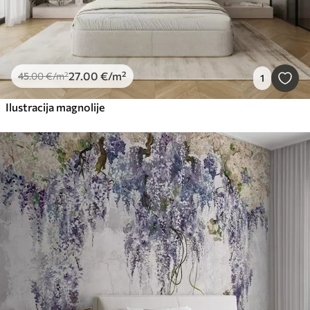
27
.00
€
/m²
45
.00
€
/m²
1
Ilustracija magnolije