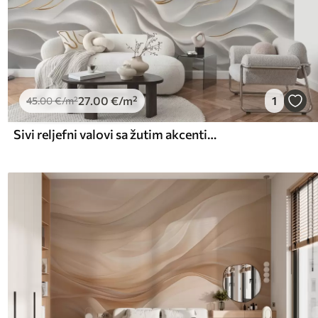
27
.00
€
/m²
1
45
.00
€
/m²
Sivi reljefni valovi sa žutim akcentima