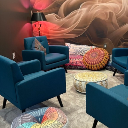
Način primjene
Besprijekorna primjena
Dostupni materijali
Standard
Pr
45
.00
56
.
27
.00
€
/m²
Premium vinil
Pee
66
.67
81
.
40
.00
€
/m²