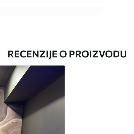
valitetna materijala, svaki prilagođen
džetima. Više informacija dostupno je u
ka prilagodbe.
RECENZIJE O PROIZVODU
oju ste odredili, izrezana na identične trake
i/ili ljepilo za tapete.
iti mekom spužvom. Lakirane tapete mogu se