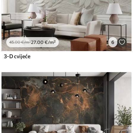
27
.00
€
/m²
6
45
.00
€
/m²
3-D cvijeće