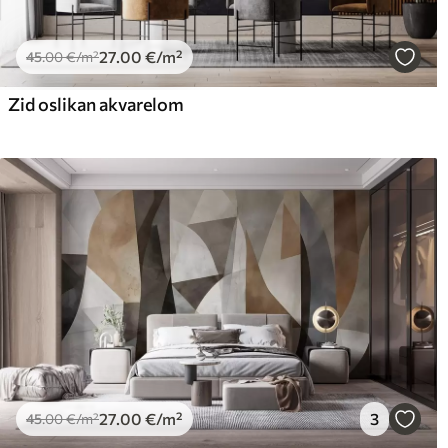
27
.00
€
/m²
45
.00
€
/m²
Zid oslikan akvarelom
27
.00
€
/m²
3
45
.00
€
/m²