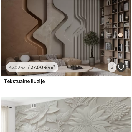
27
.00
€
/m²
3
45
.00
€
/m²
Tekstualne iluzije