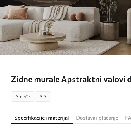
Zidne murale Apstraktni valovi 
Smeđe
3D
Specifikacije i materijal
Dostava i plaćanje
F