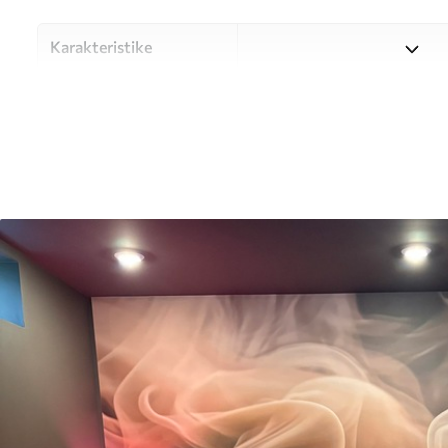
Karakteristike
Materijal
Odaberite između tri visokok
različitim prostorijama i bu
nastavku ili tijekom postup
Autor
UWALLS
Broj artikla
u96591
Proizvodnja
Slika se ispisuje u veličini k
širine do 50 cm.
Dodatno
Možete dodati premaz od laka 
Čišćenje
Tapete se mogu nježno čist
čistiti vodom.