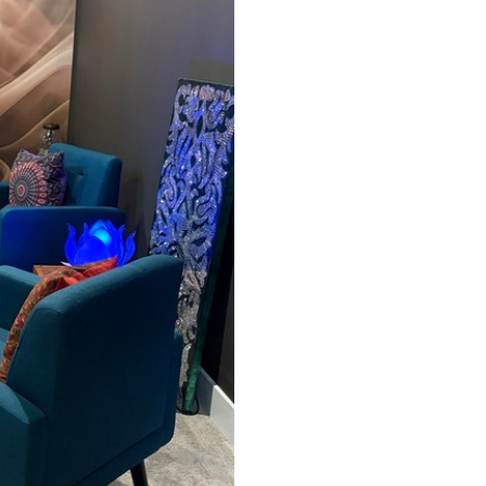
emium
67
34
.00
€
/m²
l and Stick
67
49
.00
€
/m²