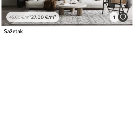
27
.00
€
/m²
1
45
.00
€
/m²
Sažetak