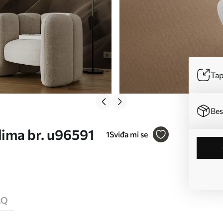
Tap
Bes
dima br. u96591
1
Sviđa mi se
AQ