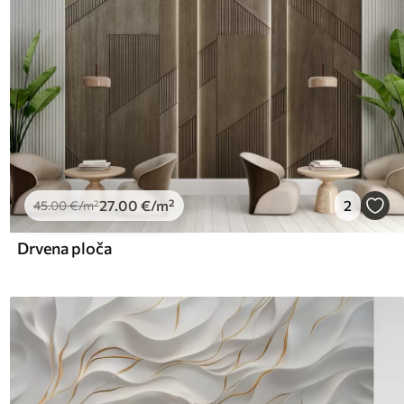
27
.00
€
/m²
2
45
.00
€
/m²
Drvena ploča