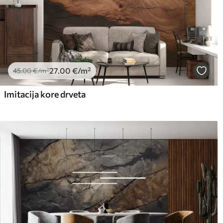
27
.00
€
/m²
45
.00
€
/m²
Imitacija kore drveta