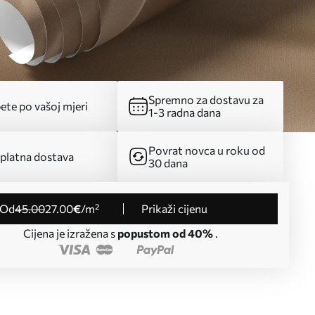
Spremno za dostavu za
ete po vašoj mjeri
1-3 radna dana
Povrat novca u roku od
platna dostava
30 dana
od
45
.00
27
.00
€
/m²
Prikaži cijenu
Cijena je izražena s
popustom od 40%
.