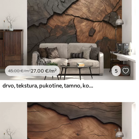
27
.00
€
/m²
5
45
.00
€
/m²
drvo, tekstura, pukotine, tamno, kora, površina