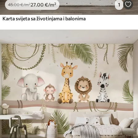
27
.00
€
/m²
1
45
.00
€
/m²
Karta svijeta sa životinjama i balonima