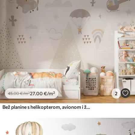
27
.00
€
/m²
2
45
.00
€
/m²
Bež planine s helikopterom, avionom i životinjama