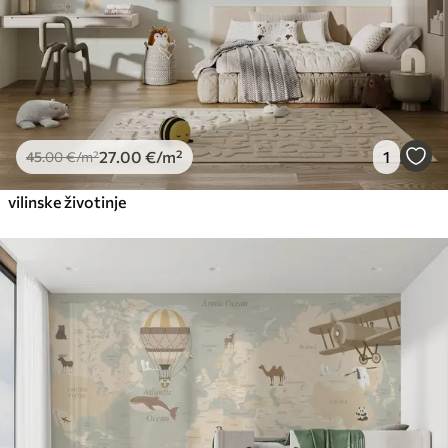
66
.67
40
.00
€
/m²
Peel and Stick
81
.67
49
.00
€
/m²
27
.00
€
/m²
1
45
.00
€
/m²
vilinske životinje