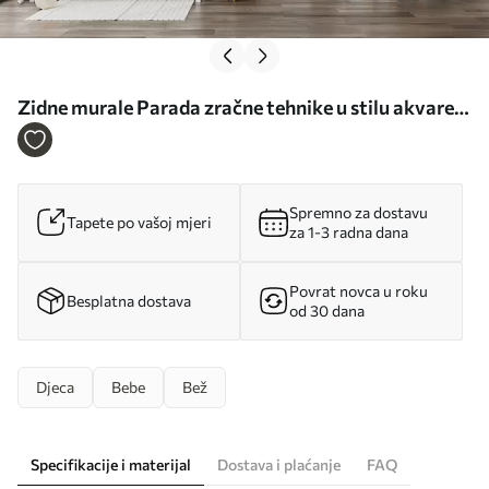
Zidne murale Parada zračne tehnike u stilu akvarela
br. u08348
Spremno za dostavu
Tapete po vašoj mjeri
za 1-3 radna dana
Povrat novca u roku
Besplatna dostava
od 30 dana
Djeca
Bebe
Bež
Specifikacije i materijal
Dostava i plaćanje
FAQ