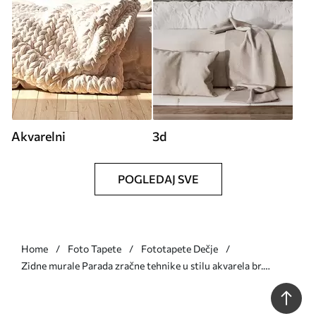
Akvarelni
3d
POGLEDAJ SVE
Home
Foto Tapete
Fototapete Dečje
Zidne murale Parada zračne tehnike u stilu akvarela br.
u08348