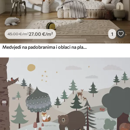
27
.00
€
/m²
1
45
.00
€
/m²
Medvjedi na padobranima i oblaci na plavoj pozadini