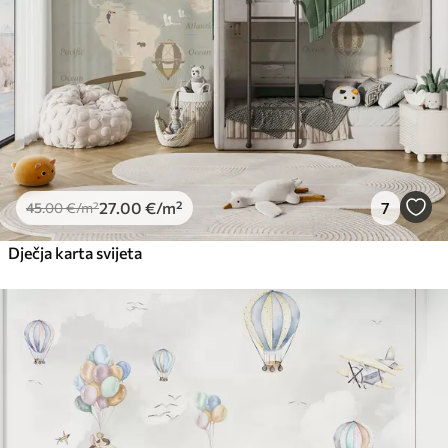
27
.00
€
/m²
7
45
.00
€
/m²
Dječja karta svijeta