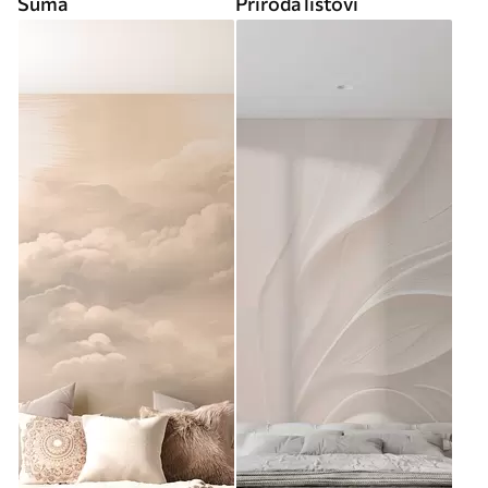
Šuma
Priroda listovi