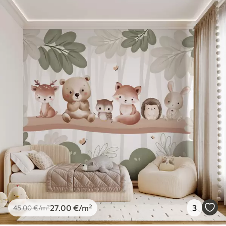
27
.00
€
/m²
3
45
.00
€
/m²