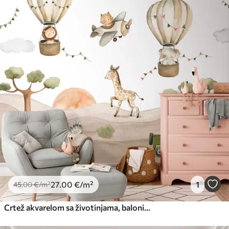
27
.00
€
/m²
1
45
.00
€
/m²
Crtež akvarelom sa životinjama, balonima, avionom i automobilom