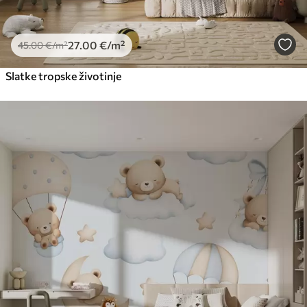
27
.00
€
/m²
45
.00
€
/m²
Slatke tropske životinje