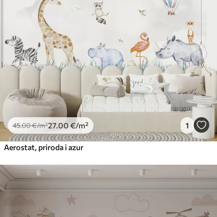
27
.00
€
/m²
1
45
.00
€
/m²
Aerostat, priroda i azur