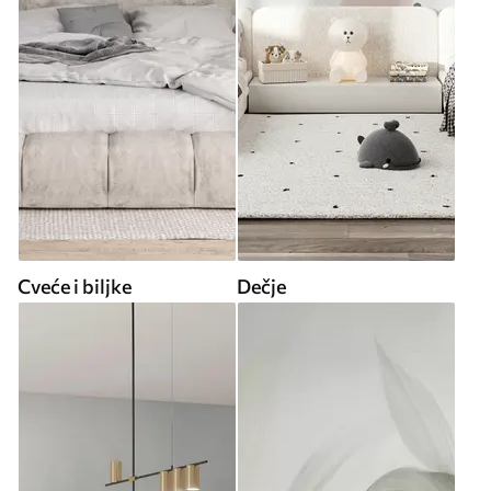
Cveće i biljke
Dečje