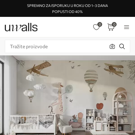
SPREMNO ZA ISPORUKU U ROKU OD 1–3 DANA
POPUSTI OD 40%
0
0