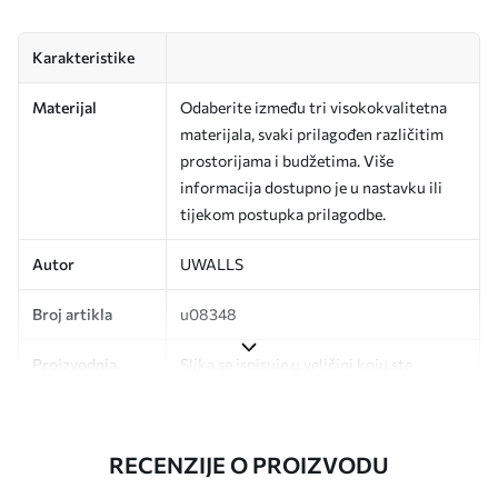
Karakteristike
Materijal
Odaberite između tri visokokvalitetna
materijala, svaki prilagođen različitim
prostorijama i budžetima. Više
informacija dostupno je u nastavku ili
tijekom postupka prilagodbe.
Autor
UWALLS
Broj artikla
u08348
Proizvodnja
Slika se ispisuje u veličini koju ste
odredili, izrezana na identične trake
širine do 50 cm.
RECENZIJE O PROIZVODU
Dodatno
Možete dodati premaz od laka i/ili ljepilo
za tapete.