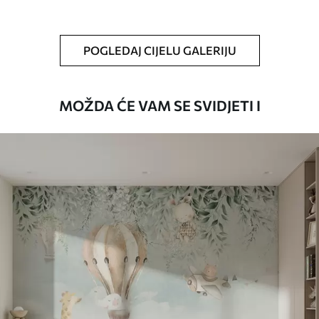
Čišćenje
Tapete se mogu nježno čistiti mekom
spužvom. Lakirane tapete mogu se čistiti
POGLEDAJ CIJELU GALERIJU
vodom.
Način primjene
Besprijekorna primjena
MOŽDA ĆE VAM SE SVIDJETI I
Dostupni materijali
Standard
45
.00
27
.00
€
/m²
Premium
56
.67
34
.00
€
/m²
Premium vinil