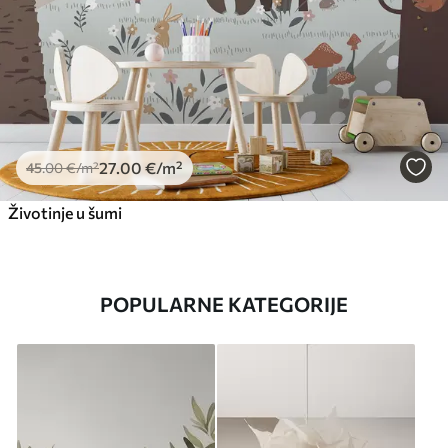
27
.00
€
/m²
45
.00
€
/m²
Životinje u šumi
POPULARNE KATEGORIJE