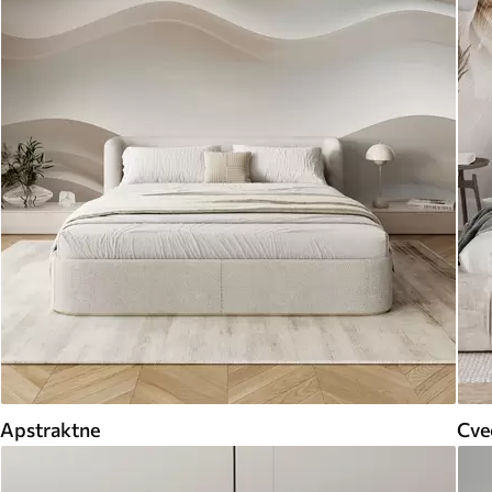
Apstraktne
Cveć