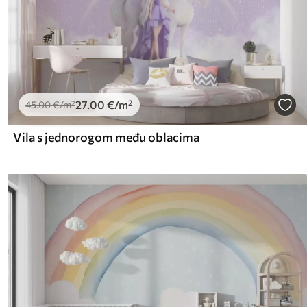
27
.00
€
/m²
45
.00
€
/m²
Vila s jednorogom među oblacima