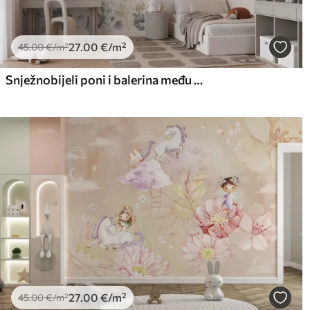
27
.00
€
/m²
45
.00
€
/m²
Snježnobijeli poni i balerina među cvijećem i oblacima
27
.00
€
/m²
45
.00
€
/m²