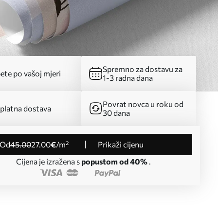
Spremno za dostavu za
ete po vašoj mjeri
1-3 radna dana
Povrat novca u roku od
platna dostava
30 dana
od
45
.00
27
.00
€
/m²
Prikaži cijenu
Cijena je izražena s
popustom od 40%
.