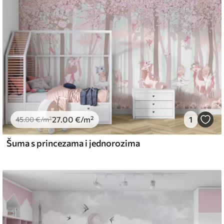
emium
67
34
.00
€
/m²
27
.00
€
/m²
1
l and Stick
45
.00
€
/m²
67
49
.00
€
/m²
Šuma s princezama i jednorozima