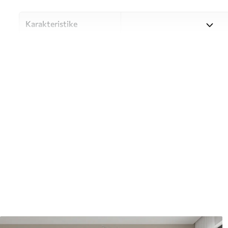
Karakteristike
Materijal
Odaberite između tri visokok
različitim prostorijama i bu
nastavku ili tijekom postup
Autor
UWALLS
Broj artikla
u97532
Proizvodnja
Slika se ispisuje u veličini k
širine do 50 cm.
Dodatno
Možete dodati premaz od laka 
Čišćenje
Tapete se mogu nježno čist
čistiti vodom.