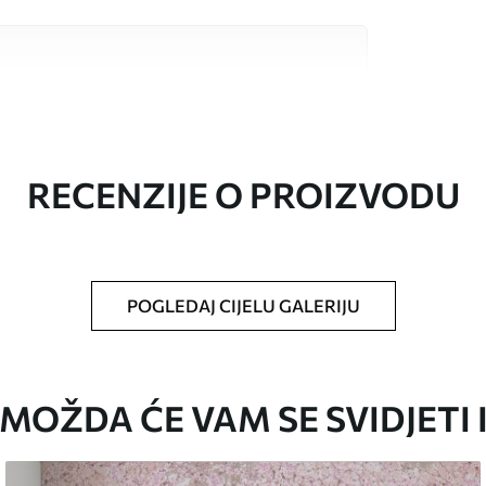
valitetna materijala, svaki prilagođen
džetima. Više informacija dostupno je u
ka prilagodbe.
RECENZIJE O PROIZVODU
POGLEDAJ CIJELU GALERIJU
oju ste odredili, izrezana na identične trake
i/ili ljepilo za tapete.
MOŽDA ĆE VAM SE SVIDJETI 
iti mekom spužvom. Lakirane tapete mogu se