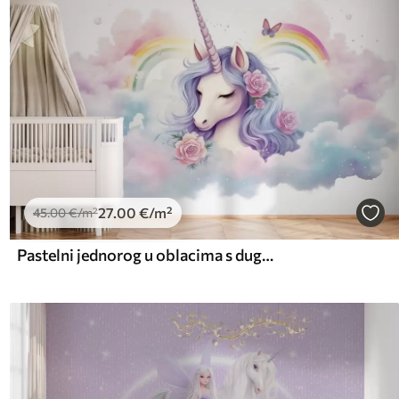
27
.00
€
/m²
45
.00
€
/m²
Pastelni jednorog u oblacima s dugom i ružama