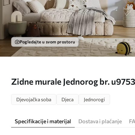
Pogledajte u svom prostoru
Zidne murale Jednorog br. u975
Djevojačka soba
Djeca
Jednorogi
Specifikacije i materijal
Dostava i plaćanje
F