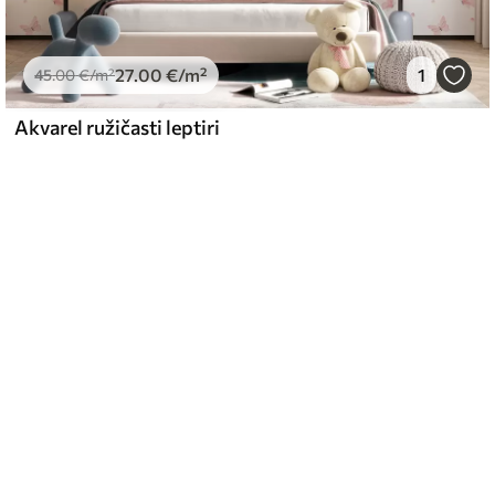
27
.00
€
/m²
1
45
.00
€
/m²
Akvarel ružičasti leptiri