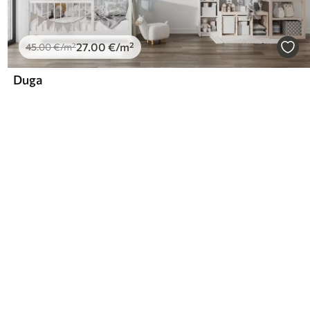
27
.00
€
/m²
45
.00
€
/m²
Duga