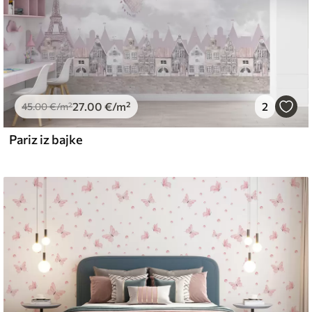
27
.00
€
/m²
2
45
.00
€
/m²
Pariz iz bajke