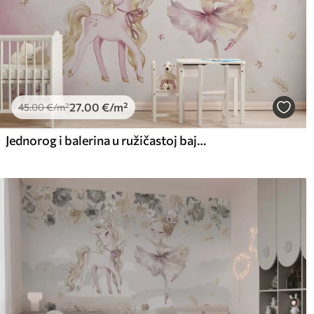
27
.00
€
/m²
45
.00
€
/m²
Jednorog i balerina u ružičastoj bajci, dječja priča