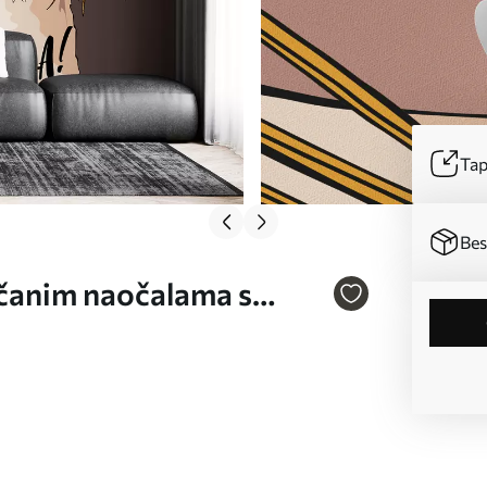
Tap
Bes
nčanim naočalama s
77