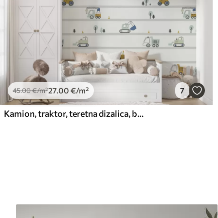
27
.00
€
/m²
7
45
.00
€
/m²
Kamion, traktor, teretna dizalica, buldožer, bager