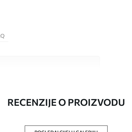
AQ
valitetna materijala, svaki prilagođen
džetima. Više informacija dostupno je u
ka prilagodbe.
RECENZIJE O PROIZVODU