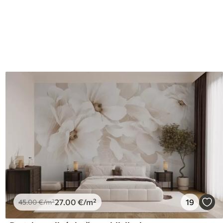
I
27
.00
€
/m²
19
45
.00
€
/m²