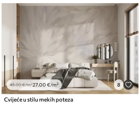
27
.00
€
/m²
8
45
.00
€
/m²
Cvijeće u stilu mekih poteza