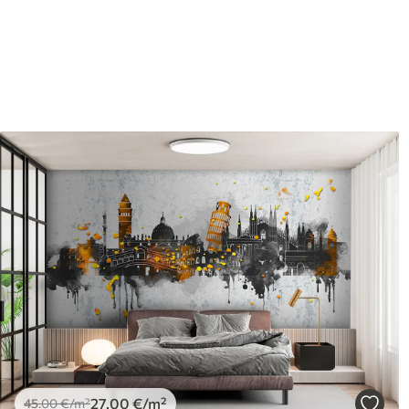
Proizvodnja
Slika se ispisuje u veličini k
širine do 50 cm.
Dodatno
Možete dodati premaz od laka 
Čišćenje
Tapete se mogu nježno čist
čistiti vodom.
Način primjene
Besprijekorna primjena
Dostupni materijali
Standard
Pr
45
.00
56
.
27
.00
€
/m²
Premium vinil
Pee
66
.67
81
.
40
.00
€
/m²
27
.00
€
/m²
45
.00
€
/m²