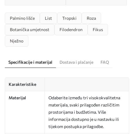
Palmino lišće
List
Tropski
Roza
Botanička umjetnost
Filodendron
Fikus
Nježno
Specifikacije i materijal
Dostava i plaćanje
FAQ
Karakteristike
Materijal
Odaberite između tri visokokvalitetna
materijala, svaki prilagođen različitim
prostorijama i budžetima. Više
informacija dostupno je u nastavku ili
tijekom postupka prilagodbe.