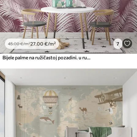
27
.00
€
/m²
7
45
.00
€
/m²
Bijele palme na ružičastoj pozadini. u ružičastim bojama