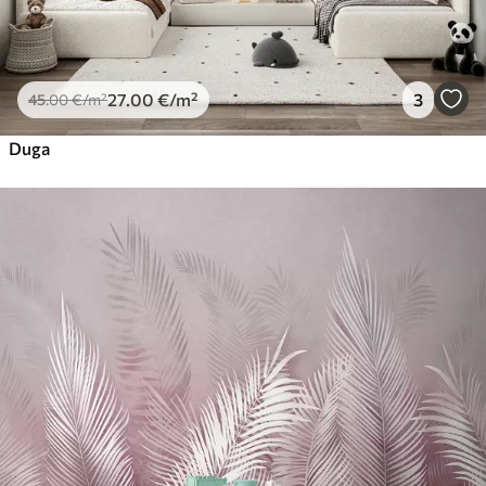
27
.00
€
/m²
3
45
.00
€
/m²
Duga