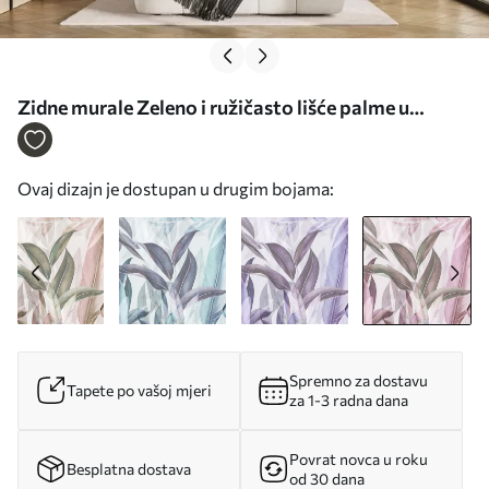
Zidne murale Zeleno i ružičasto lišće palme u
ljubičastim bojama br. u94302v3
Ovaj dizajn je dostupan u drugim bojama:
Spremno za dostavu
Tapete po vašoj mjeri
za 1-3 radna dana
Povrat novca u roku
Besplatna dostava
od 30 dana