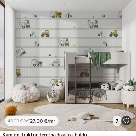
27
.00
€
/m²
7
45
.00
€
/m²
Kamion, traktor, teretna dizalica, buldožer, bager