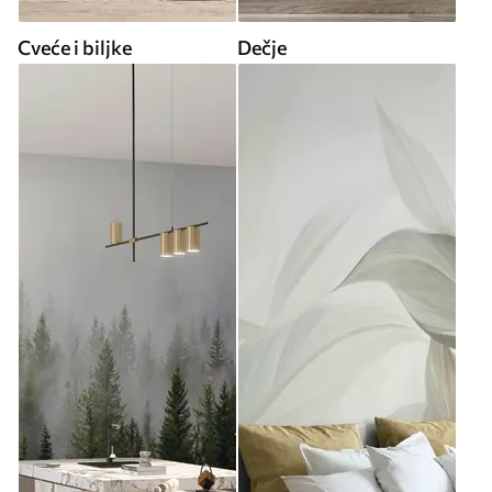
Cveće i biljke
Dečje