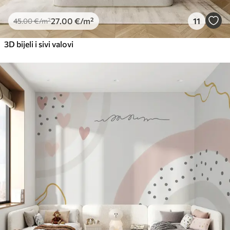
27
.00
€
/m²
11
45
.00
€
/m²
3D bijeli i sivi valovi