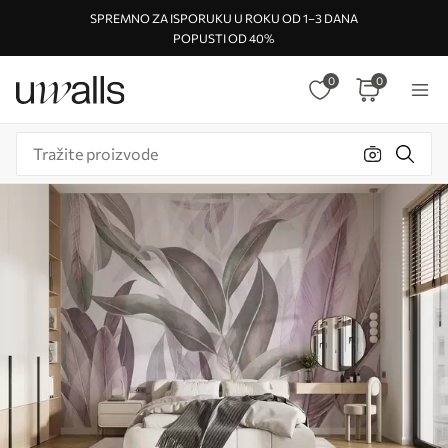
SPREMNO ZA ISPORUKU U ROKU OD 1–3 DANA
POPUSTI OD 40%
0
0