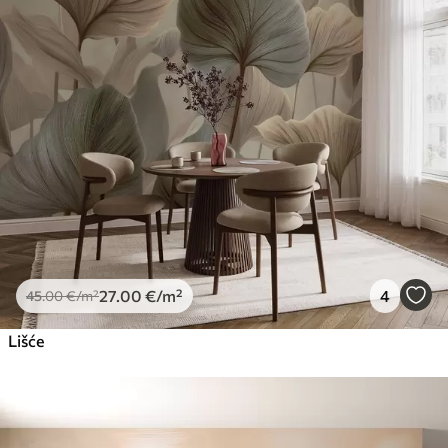
27
.00
€
/m²
4
45
.00
€
/m²
Lišće