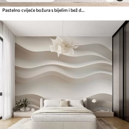
Pastelno cvijeće božura s bijelim i bež delikatnim laticama i bijelim linijama na svijetlo bež pozadini