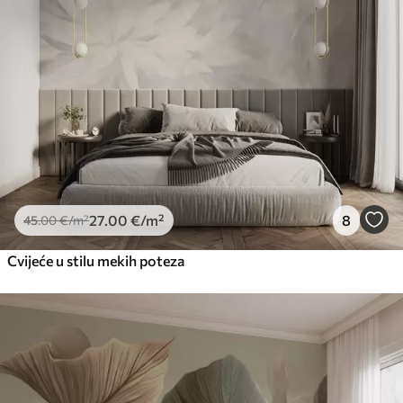
27
.00
€
/m²
8
45
.00
€
/m²
Cvijeće u stilu mekih poteza