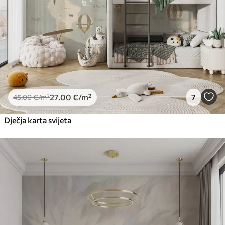
27
.00
€
/m²
7
45
.00
€
/m²
Dječja karta svijeta