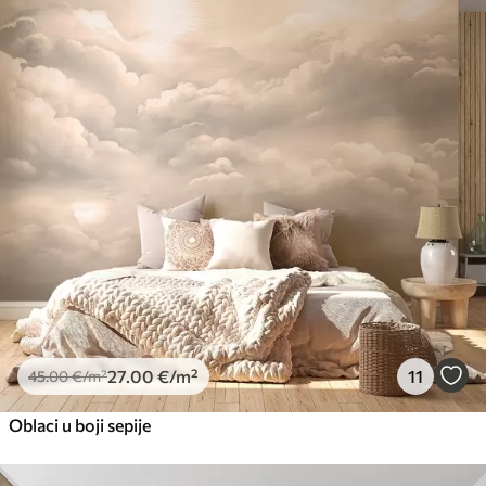
27
.00
€
/m²
11
45
.00
€
/m²
Oblaci u boji sepije