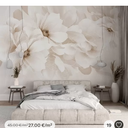
27
.00
€
/m²
19
45
.00
€
/m²