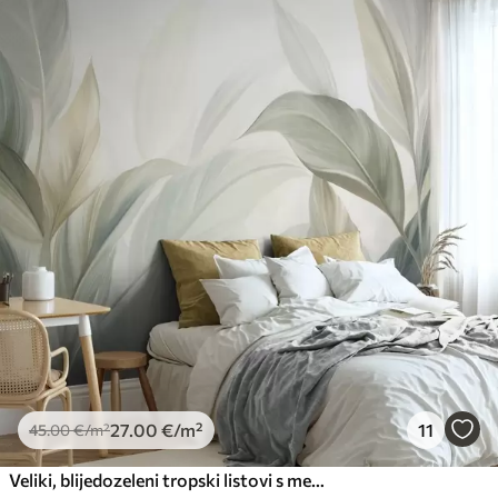
Standard
45
.00
27
.00
€
/m²
Premium
56
.67
34
.00
€
/m²
Premium vinil
66
.67
40
.00
€
/m²
Peel and Stick
81
.67
49
.00
€
/m²
27
.00
€
/m²
11
45
.00
€
/m²
Veliki, blijedozeleni tropski listovi s mekim, pastelnim bojama, teksturirana umjetnost