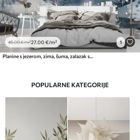
27
.00
€
/m²
1
45
.00
€
/m²
Planine s jezerom, zima, šuma, zalazak sunca, priroda
POPULARNE KATEGORIJE