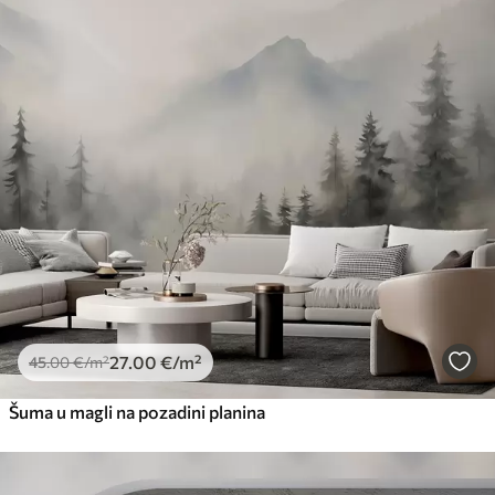
27
.00
€
/m²
45
.00
€
/m²
Šuma u magli na pozadini planina