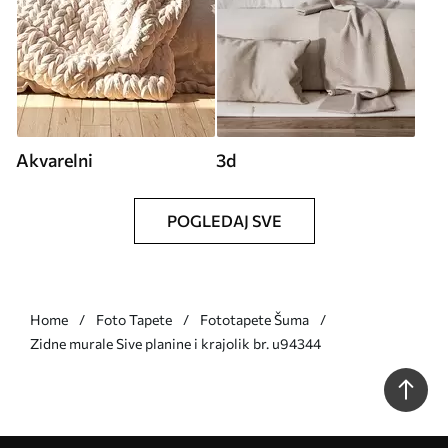
Akvarelni
3d
POGLEDAJ SVE
Home
Foto Tapete
Fototapete Šuma
Zidne murale Sive planine i krajolik br. u94344