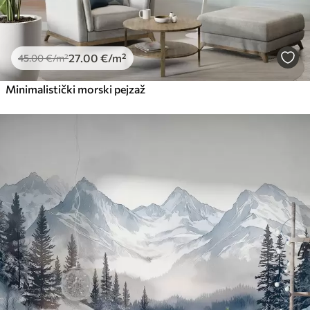
27
.00
€
/m²
45
.00
€
/m²
Minimalistički morski pejzaž