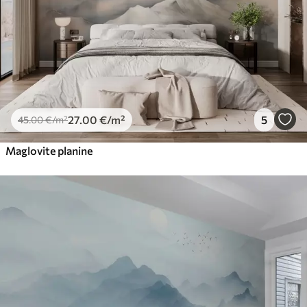
27
.00
€
/m²
5
45
.00
€
/m²
Maglovite planine