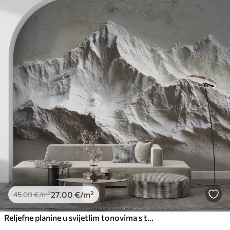
27
.00
€
/m²
45
.00
€
/m²
Reljefne planine u svijetlim tonovima s teksturom