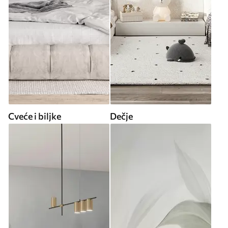
Cveće i biljke
Dečje