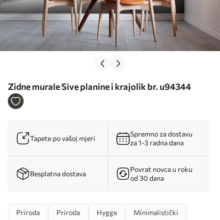
Zidne murale Sive planine i krajolik br. u94344
Spremno za dostavu
Tapete po vašoj mjeri
za 1-3 radna dana
Povrat novca u roku
Besplatna dostava
od 30 dana
Priroda
Priroda
Hygge
Minimalistički