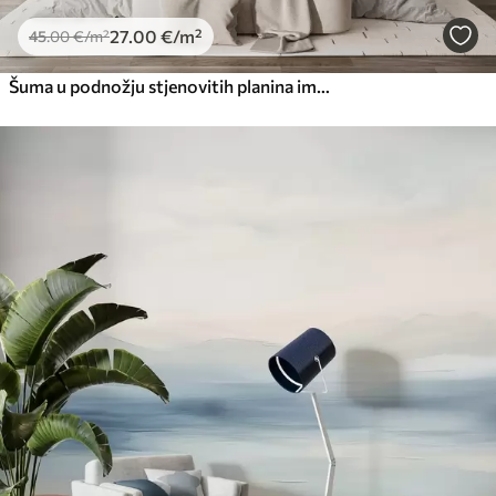
27
.00
€
/m²
45
.00
€
/m²
Šuma u podnožju stjenovitih planina imitacija akvarela