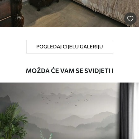
Premium vinil
66
.67
40
.00
€
/m²
Peel and Stick
POGLEDAJ CIJELU GALERIJU
81
.67
49
.00
€
/m²
MOŽDA ĆE VAM SE SVIDJETI I