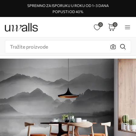
SPREMNO ZA ISPORUKU U ROKU OD 1–3 DANA
POPUSTI OD 40%
0
0