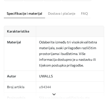
Specifikacije i materijal
Dostava i plaćanje
FAQ
Karakteristike
Materijal
Odaberite između tri visokokvalitetna
materijala, svaki prilagođen različitim
prostorijama i budžetima. Više
informacija dostupno je u nastavku ili
tijekom postupka prilagodbe.
Autor
UWALLS
Broj artikla
u94344
Proizvodnja
Slika se ispisuje u veličini koju ste
odredili, izrezana na identične trake