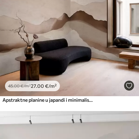
27
.00
€
/m²
45
.00
€
/m²
Apstraktne planine u japandi i minimalističkom stilu