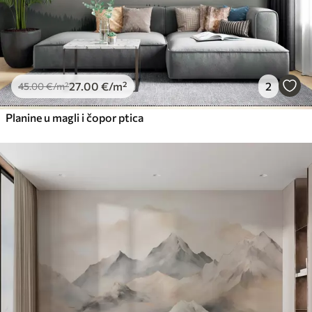
27
.00
€
/m²
2
45
.00
€
/m²
Planine u magli i čopor ptica