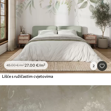
27
.00
€
/m²
45
.00
€
/m²
2
Lišće s ružičastim cvjetovima