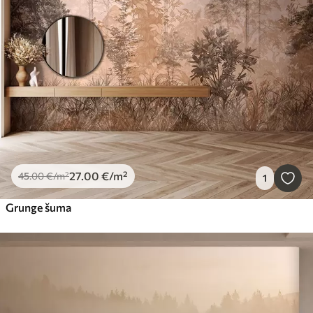
27
.00
€
/m²
45
.00
€
/m²
1
Grunge šuma