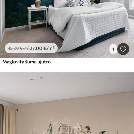
27
.00
€
/m²
45
.00
€
/m²
1
Maglovita šuma ujutro