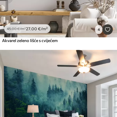
27
.00
€
/m²
45
.00
€
/m²
4
Akvarel zeleno lišće s cvijećem