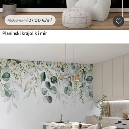
27
.00
€
/m²
45
.00
€
/m²
Planinski krajolik i mir