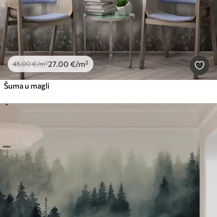
27
.00
€
/m²
45
.00
€
/m²
Šuma u magli