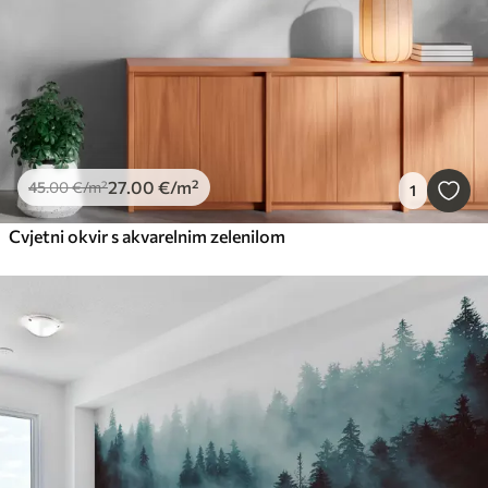
27
.00
€
/m²
45
.00
€
/m²
1
Cvjetni okvir s akvarelnim zelenilom