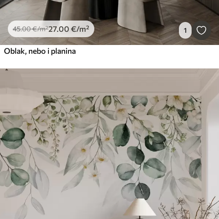
27
.00
€
/m²
45
.00
€
/m²
1
Oblak, nebo i planina