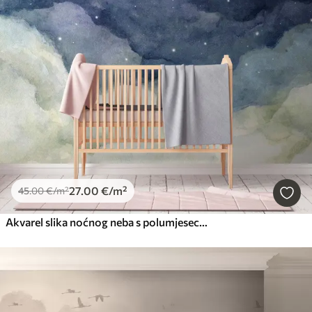
27
.00
€
/m²
45
.00
€
/m²
Akvarel slika noćnog neba s polumjesecom i sjajnim zvijezdama