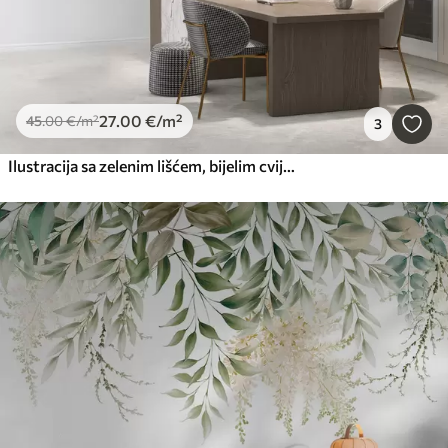
27
.00
€
/m²
45
.00
€
/m²
3
Ilustracija sa zelenim lišćem, bijelim cvijećem, božurom i granama