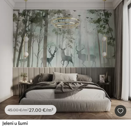
27
.00
€
/m²
45
.00
€
/m²
Jeleni u šumi