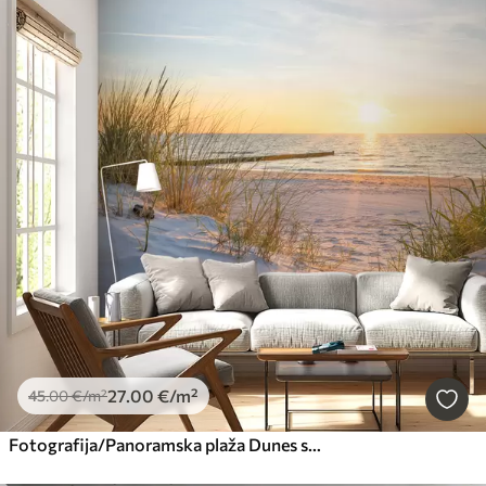
27
.00
€
/m²
45
.00
€
/m²
Fotografija/Panoramska plaža Dunes sa zalaskom sunca