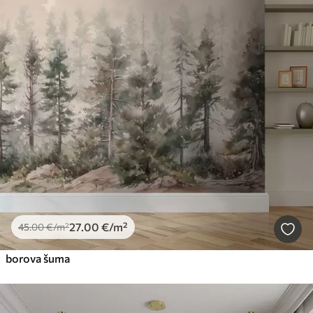
27
.00
€
/m²
45
.00
€
/m²
borova šuma