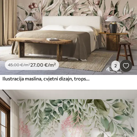
27
.00
€
/m²
45
.00
€
/m²
2
Ilustracija maslina, cvjetni dizajn, tropsko, akvarel, veliko lišće, bež boje