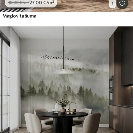
27
.00
€
/m²
45
.00
€
/m²
1
Maglovita šuma