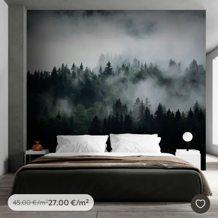
27
.00
€
/m²
45
.00
€
/m²