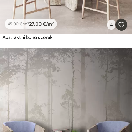
27
.00
€
/m²
45
.00
€
/m²
4
Apstraktni boho uzorak