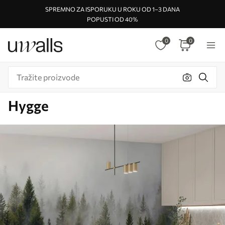
SPREMNO ZA ISPORUKU U ROKU OD 1–3 DANA
POPUSTI OD 40%
0
0
Hygge