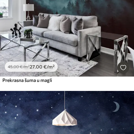
27
.00
€
/m²
45
.00
€
/m²
Prekrasna šuma u magli