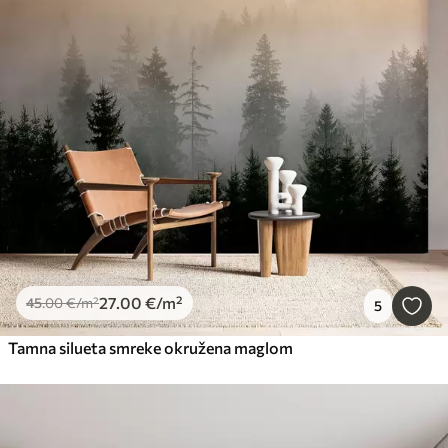
27
.00
€
/m²
45
.00
€
/m²
5
Tamna silueta smreke okružena maglom