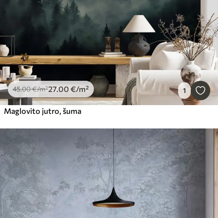
27
.00
€
/m²
45
.00
€
/m²
1
Maglovito jutro, šuma