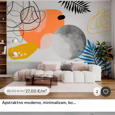
27
.00
€
/m²
45
.00
€
/m²
2
Apstraktno moderno, minimalizam, boho, geometrija, akvarelne mrlje, pun mjesec, silueta palminog lišća, topografija, zamršenost, narančasta, žuta, siva