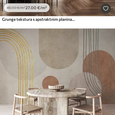
27
.00
€
/m²
45
.00
€
/m²
Grunge tekstura s apstraktnim planinama, bež boja, umjetnost na temu prirode