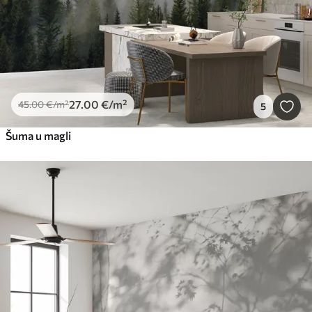
27
.00
€
/m²
45
.00
€
/m²
5
Šuma u magli