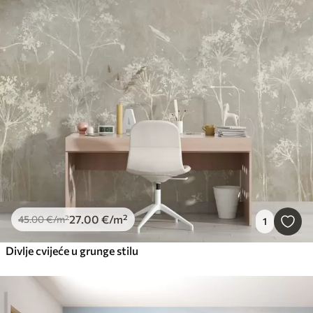
27
.00
€
/m²
45
.00
€
/m²
1
Divlje cvijeće u grunge stilu