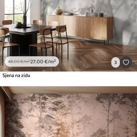
27
.00
€
/m²
45
.00
€
/m²
3
Sjena na zidu