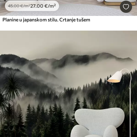
27
.00
€
/m²
45
.00
€
/m²
Planine u japanskom stilu. Crtanje tušem