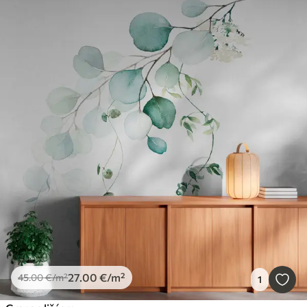
27
.00
€
/m²
45
.00
€
/m²
1