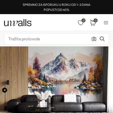
SPREMNO ZA ISPORUKU U ROKU OD 1–3 DANA
POPUSTI OD 40%
0
0