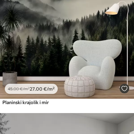
27
.00
€
/m²
45
.00
€
/m²
Planinski krajolik i mir