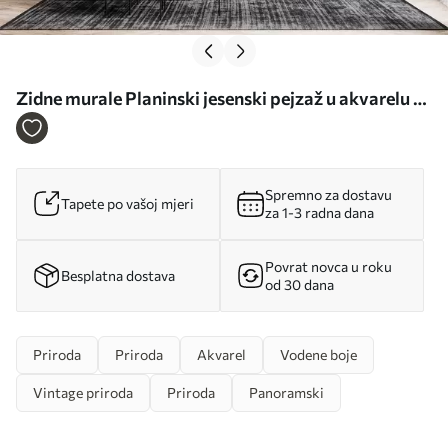
Zidne murale Planinski jesenski pejzaž u akvarelu sa
snijegom na vrhovima br. u94782
Spremno za dostavu
Tapete po vašoj mjeri
za 1-3 radna dana
Povrat novca u roku
Besplatna dostava
od 30 dana
Priroda
Priroda
Akvarel
Vodene boje
Vintage priroda
Priroda
Panoramski