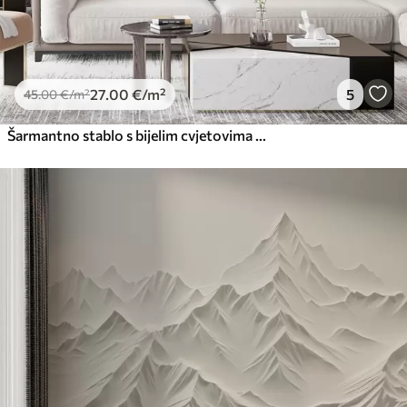
27
.00
€
/m²
5
45
.00
€
/m²
Šarmantno stablo s bijelim cvjetovima na pozadini oblaka u zanimljivom stilu u nježnim toplim bojama