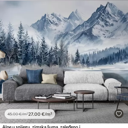
27
.00
€
/m²
45
.00
€
/m²
Alpe u snijegu, zimska šuma, zaleđeno jezero, plava paleta boja