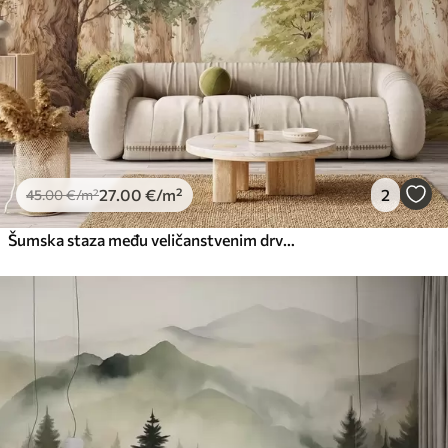
Premium vinil
66
.67
40
.00
€
/m²
Peel and Stick
81
.67
49
.00
€
/m²
27
.00
€
/m²
2
45
.00
€
/m²
Šumska staza među veličanstvenim drvećem u stilu akvarela