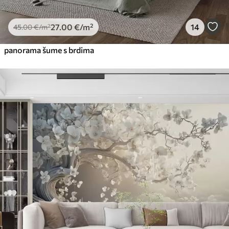
27
.00
€
/m²
14
45
.00
€
/m²
panorama šume s brdima