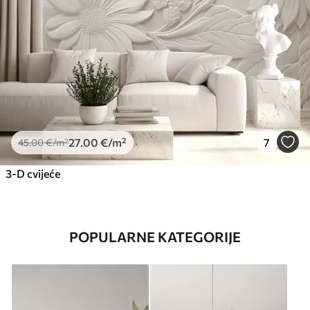
27
.00
€
/m²
7
45
.00
€
/m²
3-D cvijeće
POPULARNE KATEGORIJE