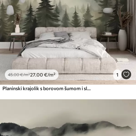
27
.00
€
/m²
1
45
.00
€
/m²
Planinski krajolik s borovom šumom i slojevitim planinama tijekom svitanja sa svijetlom maglom imitacijom akvarela