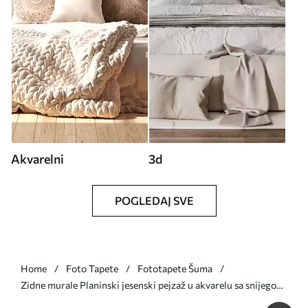
Akvarelni
3d
POGLEDAJ SVE
Home
Foto Tapete
Fototapete Šuma
Zidne murale Planinski jesenski pejzaž u akvarelu sa snijegom
na vrhovima br. u94782