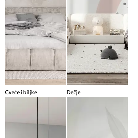
Cveće i biljke
Dečje