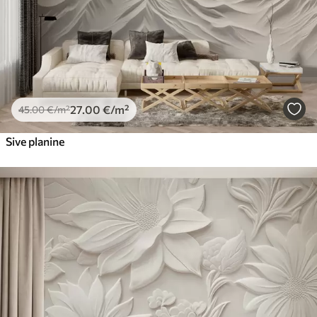
27
.00
€
/m²
45
.00
€
/m²
Sive planine