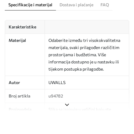
Specifikacije i materijal
Dostava i plaćanje
FAQ
Karakteristike
Materijal
Odaberite između tri visokokvalitetna
materijala, svaki prilagođen različitim
prostorijama i budžetima. Više
informacija dostupno je u nastavku ili
tijekom postupka prilagodbe.
Autor
UWALLS
Broj artikla
u94782
Proizvodnja
Slika se ispisuje u veličini koju ste
odredili, izrezana na identične trake
širine do 50 cm.