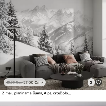
27
.00
€
/m²
2
45
.00
€
/m²
Zima u planinama, šuma, Alpe, crtež olovkom, prirodni krajolici