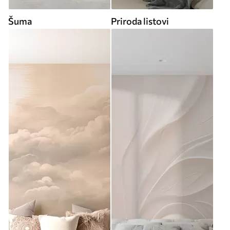
Šuma
Priroda listovi