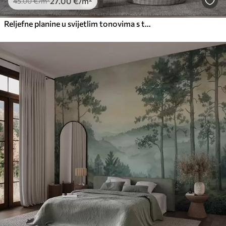
27
.00
€
/m²
45
.00
€
/m²
Reljefne planine u svijetlim tonovima s teksturom