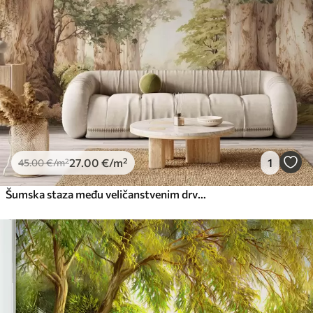
Premium
56
.67
34
.00
€
/m²
Premium vinil
66
.67
40
.00
€
/m²
Peel and Stick
81
.67
49
.00
€
/m²
27
.00
€
/m²
1
45
.00
€
/m²
Šumska staza među veličanstvenim drvećem u stilu akvarela