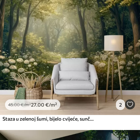
27
.00
€
/m²
2
45
.00
€
/m²
Staza u zelenoj šumi, bijelo cvijeće, sunčeva svjetlost, crtež u akrilnom stilu