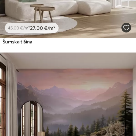
27
.00
€
/m²
45
.00
€
/m²
Šumska tišina