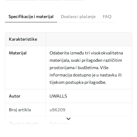
Specifikacije i materijal
Dostava i plaćanje
FAQ
Karakteristike
Materijal
Odaberite između tri visokokvalitetna
materijala, svaki prilagođen različitim
prostorijama i budžetima. Više
informacija dostupno je u nastavku ili
tijekom postupka prilagodbe.
Autor
UWALLS
Broj artikla
u96209
Završna obrada
Polu-mat.