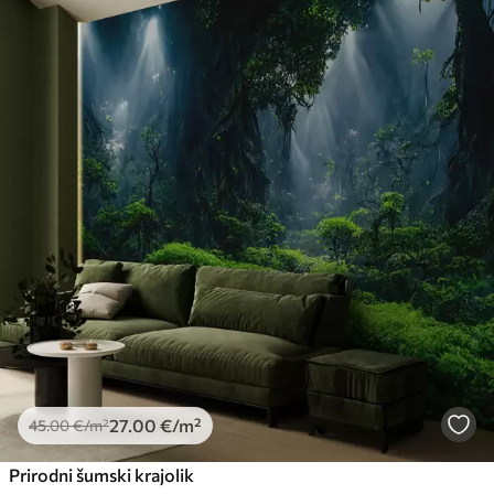
27
.00
€
/m²
45
.00
€
/m²
Prirodni šumski krajolik