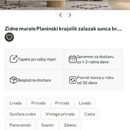
Zidne murale Planinski krajolik zalazak sunca br.
u96209
Spremno za dostavu
Tapete po vašoj mjeri
za 1-3 radna dana
Povrat novca u roku
Besplatna dostava
od 30 dana
Livada
Priroda
Priroda
Livada
Sunčeve zrake
Vintage priroda
Cesta
Panoramski
Svemir
Zeleno