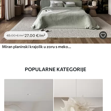
27
.00
€
/m²
45
.00
€
/m²
Miran planinski krajolik u zoru s mekom maglom na pozadini šume
POPULARNE KATEGORIJE