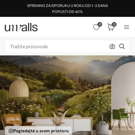
SPREMNO ZA ISPORUKU U ROKU OD 1–3 DANA
POPUSTI OD 40%
0
0
Pogledajte u svom prostoru