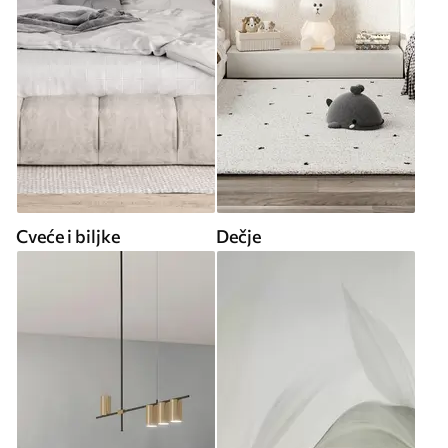
Cveće i biljke
Dečje