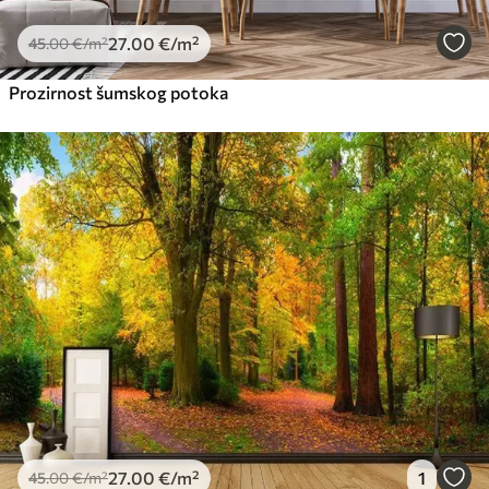
27
.00
€
/m²
45
.00
€
/m²
Prozirnost šumskog potoka
27
.00
€
/m²
1
45
.00
€
/m²