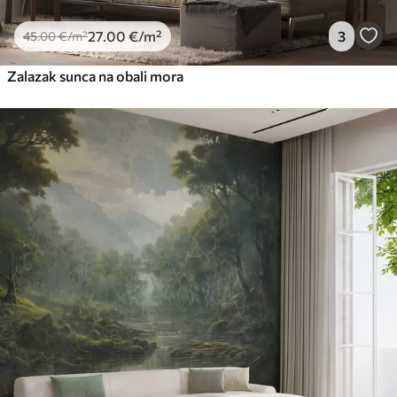
27
.00
€
/m²
3
45
.00
€
/m²
Zalazak sunca na obali mora