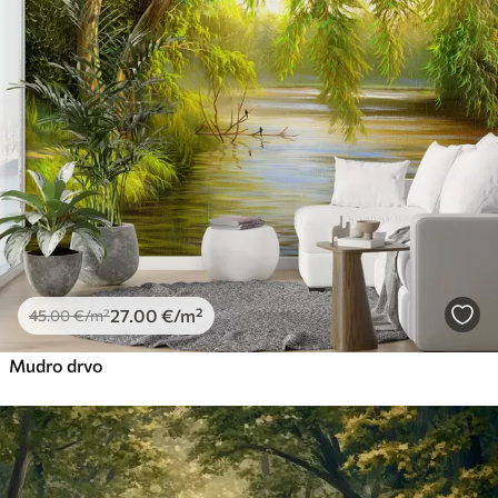
27
.00
€
/m²
45
.00
€
/m²
Mudro drvo