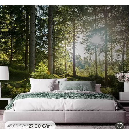
27
.00
€
/m²
45
.00
€
/m²