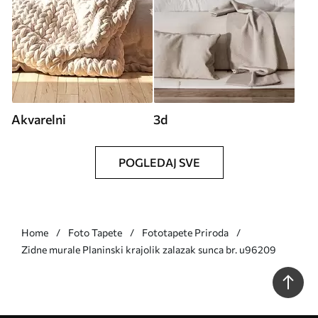
Akvarelni
3d
POGLEDAJ SVE
Home
Foto Tapete
Fototapete Priroda
Zidne murale Planinski krajolik zalazak sunca br. u96209