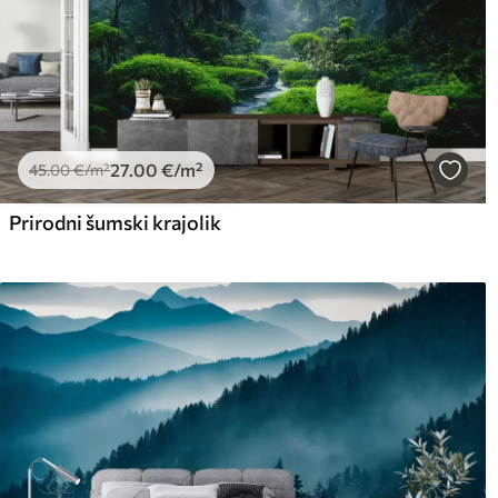
27
.00
€
/m²
45
.00
€
/m²
Prirodni šumski krajolik