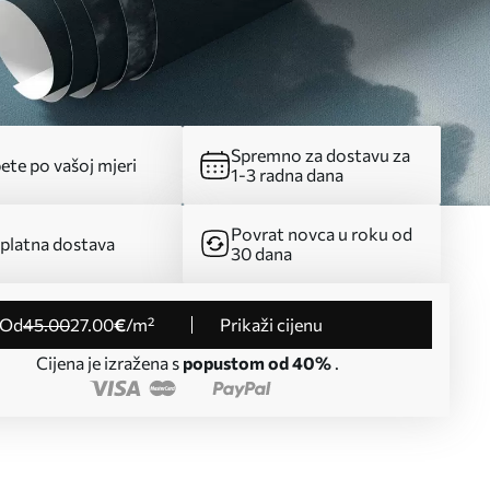
Spremno za dostavu za
ete po vašoj mjeri
1-3 radna dana
Povrat novca u roku od
platna dostava
30 dana
od
45
.00
27
.00
€
/m²
Prikaži cijenu
Cijena je izražena s
popustom od 40%
.