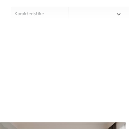
Karakteristike
Materijal
Odaberite između tri visokok
različitim prostorijama i bu
nastavku ili tijekom postup
Autor
UWALLS
Broj artikla
w05573
Proizvodnja
Slika se ispisuje u veličini k
širine do 50 cm.
Dodatno
Možete dodati premaz od laka 
Čišćenje
Tapete se mogu nježno čist
čistiti vodom.