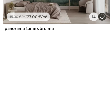
27
.00
€
/m²
14
45
.00
€
/m²
panorama šume s brdima