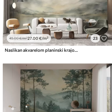
27
.00
€
/m²
23
45
.00
€
/m²
Naslikan akvarelom planinski krajolik