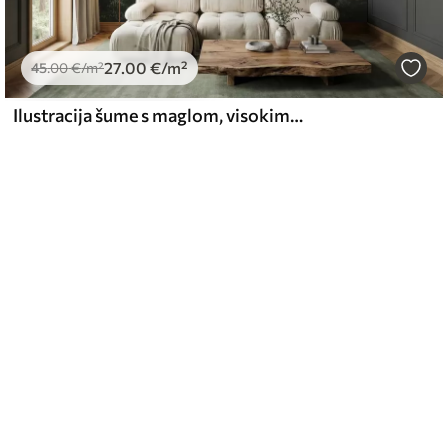
27
.00
€
/m²
45
.00
€
/m²
Ilustracija šume s maglom, visokim drvećem i stazom