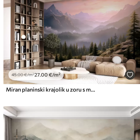
27
.00
€
/m²
45
.00
€
/m²
Miran planinski krajolik u zoru s mekom maglom na pozadini šume