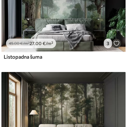
27
.00
€
/m²
3
45
.00
€
/m²
Listopadna šuma