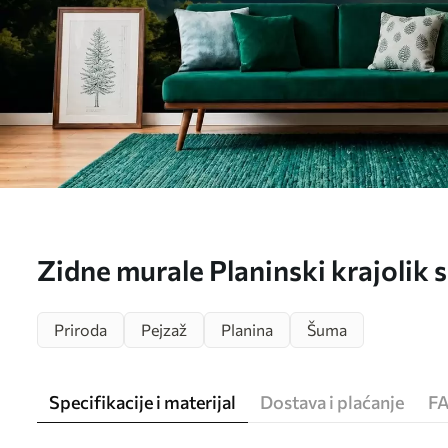
Zidne murale Planinski krajolik
zoru br. w05573
Priroda
Pejzaž
Planina
Šuma
Specifikacije i materijal
Dostava i plaćanje
F