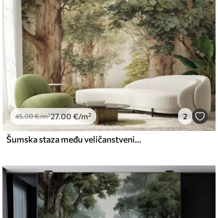
emium
67
34
.00
€
/m²
27
.00
€
/m²
2
l and Stick
45
.00
€
/m²
67
49
.00
€
/m²
Šumska staza među veličanstvenim drvećem u stilu akvarela