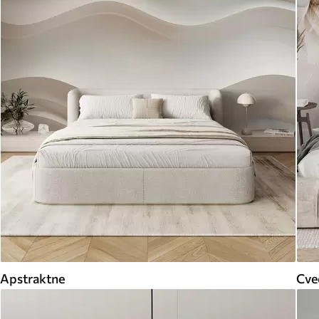
Apstraktne
Cveć