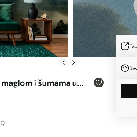
Tap
Bes
 s maglom i šumama u
AQ