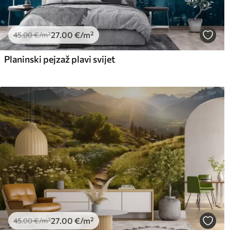
27
.00
€
/m²
45
.00
€
/m²
Planinski pejzaž plavi svijet
27
.00
€
/m²
45
.00
€
/m²