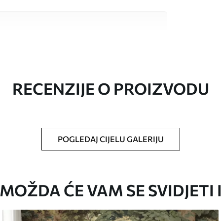
valitetna materijala, svaki prilagođen
džetima. Više informacija dostupno je u
ka prilagodbe.
RECENZIJE O PROIZVODU
POGLEDAJ CIJELU GALERIJU
oju ste odredili, izrezana na identične trake
i/ili ljepilo za tapete.
MOŽDA ĆE VAM SE SVIDJETI 
iti mekom spužvom. Lakirane tapete mogu se